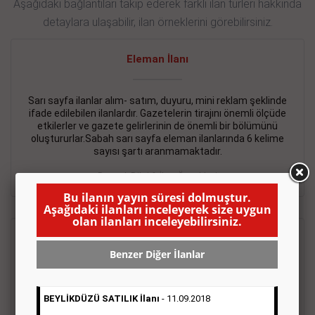
Aşağıdaki bağlantıları takip ederek farklı ilan türleri hakkında
detaylara ulaşabilir, ilan örneklerini görebilirsiniz.
Eleman İlanı
Sarı sayfa ilanlar alım- satım, duyuru, mini reklam şeklinde
ifade edilebilen ilanlardır. Gazetelerin tirajını önemli ölçüde
etkilerler ve gazete gelirlerinin de önemli bir bölümünü
oluştururlar.Sabah sarı sayfa eleman ilanlarında 6 kelime
sayısı şartı aranmamaktadır.
Detaylı Bilgi & İlan Örnekleri
Bu ilanın yayın süresi dolmuştur.
Aşağıdaki ilanları inceleyerek size uygun
olan ilanları inceleyebilirsiniz.
Emlak İlanı
Benzer Diğer İlanlar
Sarı sayfa ilanlar alım- satım, duyuru, mini reklam şeklinde
ifade edilebilen ilanlardır. Gazetelerin tirajını önemli ölçüde
BEYLİKDÜZÜ SATILIK İlanı
- 11.09.2018
etkilerler ve gazete gelirlerinin de önemli bir bölümünü