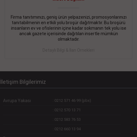
Devamını Gör
DEVREMÜLK KİRALIK İlanı
- 11.09.2018
Firma tanıtımınızı, geniş ürün yelpazenizi, promosyonlarınızı
tanıtabilmenin en etkili yolu broşür dağıtmaktır. Bu broşürü
SİNYE Tekstile Şoförlüğü olan 35 yaşını aşmamış, Depo
insanların ev ve ofislerinin içine kadar sokmanın tek yolu ise
elemanı alınacaktır. Osmanbey, Şişli
ancak gazete içerisinde dağıtılan insertle mümkün
olmaktadır.
Devamını Gör
Detaylı Bilgi & İlan Örnekleri
DEVREDENLER SATILIK İlanı
- 11.09.2018
BAKIRKÖYde Bayan Kuaförü
Devamını Gör
İletişim Bilgilerimiz
Avrupa Yakası
:
0212 571 46 99 (pbx)
:
0212 570 13 71
:
0212 583 76 53
:
0212 660 13 94