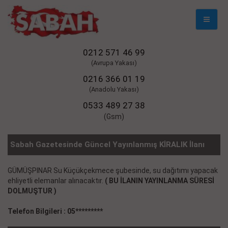
Mobil
Naviga
0212 571 46 99
(Avrupa Yakası)
0216 366 01 19
(Anadolu Yakası)
0533 489 27 38
(Gsm)
Sabah Gazetesinde Güncel Yayınlanmış KİRALIK İlanı
GÜMÜŞPINAR Su Küçükçekmece şubesinde, su dağıtımı yapacak
ehliyetli elemanlar alınacaktır.
( BU İLANIN YAYINLANMA SÜRESİ
DOLMUŞTUR )
Telefon Bilgileri : 05*********