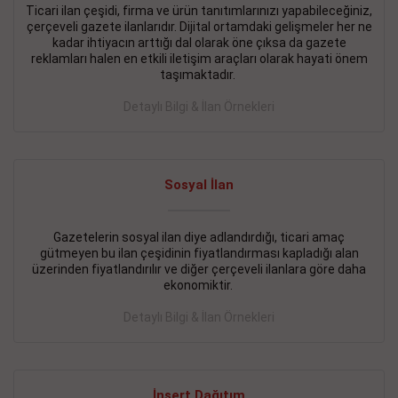
Ticari ilan çeşidi, firma ve ürün tanıtımlarınızı yapabileceğiniz,
çerçeveli gazete ilanlarıdır. Dijital ortamdaki gelişmeler her ne
BAKIRKÖY SATILIK İlanı
- 11.09.2018
kadar ihtiyacın arttığı dal olarak öne çıksa da gazete
KARTALTEPEde kelepir 2+ 1 satılık daire
reklamları halen en etkili iletişim araçları olarak hayati önem
taşımaktadır.
Devamını Gör
Detaylı Bilgi & İlan Örnekleri
FATİH SATILIK İlanı
- 11.09.2018
FATİH Merkezde kelepir 2+ 1 daire
Sosyal İlan
Devamını Gör
İŞYERİ KİRALIK İlanı
- 11.09.2018
Gazetelerin sosyal ilan diye adlandırdığı, ticari amaç
gütmeyen bu ilan çeşidinin fiyatlandırması kapladığı alan
BEYLİKDÜZÜ Kavaklıda 4 katlı bina
üzerinden fiyatlandırılır ve diğer çerçeveli ilanlara göre daha
ekonomiktir.
Devamını Gör
Detaylı Bilgi & İlan Örnekleri
SİLİVRİ SATILIK İlanı
- 11.09.2018
AVCILAR Parsellerde 2 katlı, iskanlı, 8.000e kurumsal
kiracılı, 1.600.000e kelepir mağaza.
İnsert Dağıtım