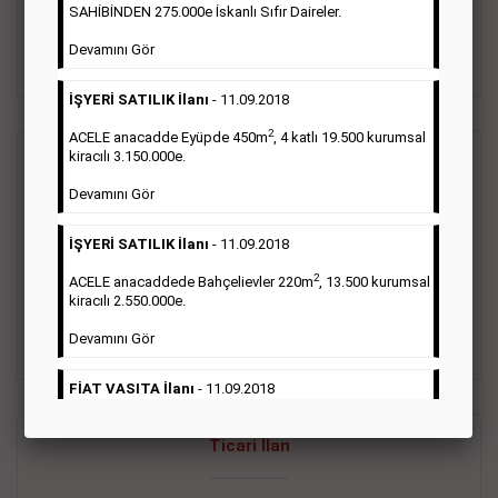
oluştururlar.Sabah sarı sayfa eleman ilanlarında 6 kelime
SAHİBİNDEN 275.000e İskanlı Sıfır Daireler.
sayısı şartı aranmamaktadır.
Devamını Gör
Detaylı Bilgi & İlan Örnekleri
İŞYERİ SATILIK İlanı
- 11.09.2018
2
ACELE anacadde Eyüpde 450m
, 4 katlı 19.500 kurumsal
kiracılı 3.150.000e.
Vasıta İlanı
Devamını Gör
Sarı sayfa ilanlar alım- satım, duyuru, mini reklam şeklinde
İŞYERİ SATILIK İlanı
- 11.09.2018
ifade edilebilen ilanlardır. Gazetelerin tirajını önemli ölçüde
etkilerler ve gazete gelirlerinin de önemli bir bölümünü
2
ACELE anacaddede Bahçelievler 220m
, 13.500 kurumsal
oluştururlar.Sabah sarı sayfa eleman ilanlarında 6 kelime
kiracılı 2.550.000e.
sayısı şartı aranmamaktadır.
Devamını Gör
Detaylı Bilgi & İlan Örnekleri
FİAT VASITA İlanı
- 11.09.2018
2
ACELE Anacaddede Şişli 180m
, 3 katlı, 16.500 kiracılı
Ticari İlan
2.800.000e kurumsal mağaza.
Devamını Gör