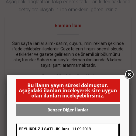
Aşağıdaki bağlantıları takip ederek farklı ilan türleri hakkında
detaylara ulaşabilir, ilan örneklerini görebilirsiniz.
Eleman İlanı
Sarı sayfa ilanlar alım- satım, duyuru, mini reklam şeklinde
ifade edilebilen ilanlardır. Gazetelerin tirajını önemli ölçüde
etkilerler ve gazete gelirlerinin de önemli bir bölümünü
oluştururlar.Sabah sarı sayfa eleman ilanlarında 6 kelime
sayısı şartı aranmamaktadır.
Detaylı Bilgi & İlan Örnekleri
Bu ilanın yayın süresi dolmuştur.
Aşağıdaki ilanları inceleyerek size uygun
olan ilanları inceleyebilirsiniz.
Emlak İlanı
Benzer Diğer İlanlar
Sarı sayfa ilanlar alım- satım, duyuru, mini reklam şeklinde
ifade edilebilen ilanlardır. Gazetelerin tirajını önemli ölçüde
BEYLİKDÜZÜ SATILIK İlanı
- 11.09.2018
etkilerler ve gazete gelirlerinin de önemli bir bölümünü