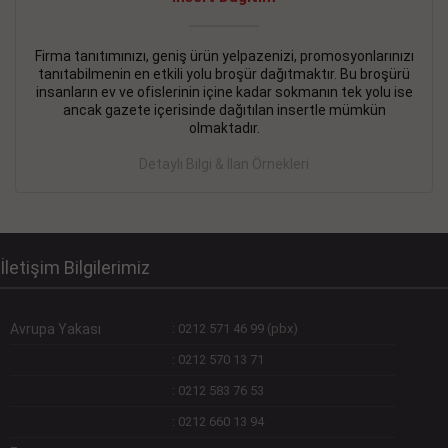
Devamını Gör
DEVREMÜLK KİRALIK İlanı
- 11.09.2018
Firma tanıtımınızı, geniş ürün yelpazenizi, promosyonlarınızı
tanıtabilmenin en etkili yolu broşür dağıtmaktır. Bu broşürü
SİNYE Tekstile Şoförlüğü olan 35 yaşını aşmamış, Depo
insanların ev ve ofislerinin içine kadar sokmanın tek yolu ise
elemanı alınacaktır. Osmanbey, Şişli
ancak gazete içerisinde dağıtılan insertle mümkün
olmaktadır.
Devamını Gör
Detaylı Bilgi & İlan Örnekleri
DEVREDENLER SATILIK İlanı
- 11.09.2018
BAKIRKÖYde Bayan Kuaförü
Devamını Gör
İletişim Bilgilerimiz
Avrupa Yakası
:
0212 571 46 99 (pbx)
:
0212 570 13 71
:
0212 583 76 53
:
0212 660 13 94