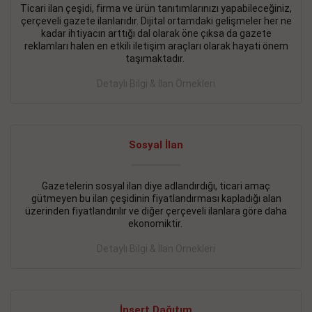
Ticari ilan çeşidi, firma ve ürün tanıtımlarınızı yapabileceğiniz,
çerçeveli gazete ilanlarıdır. Dijital ortamdaki gelişmeler her ne
BAKIRKÖY SATILIK İlanı
- 11.09.2018
kadar ihtiyacın arttığı dal olarak öne çıksa da gazete
KARTALTEPEde kelepir 2+ 1 satılık daire
reklamları halen en etkili iletişim araçları olarak hayati önem
taşımaktadır.
Devamını Gör
Detaylı Bilgi & İlan Örnekleri
FATİH SATILIK İlanı
- 11.09.2018
FATİH Merkezde kelepir 2+ 1 daire
Sosyal İlan
Devamını Gör
İŞYERİ KİRALIK İlanı
- 11.09.2018
Gazetelerin sosyal ilan diye adlandırdığı, ticari amaç
gütmeyen bu ilan çeşidinin fiyatlandırması kapladığı alan
BEYLİKDÜZÜ Kavaklıda 4 katlı bina
üzerinden fiyatlandırılır ve diğer çerçeveli ilanlara göre daha
ekonomiktir.
Devamını Gör
Detaylı Bilgi & İlan Örnekleri
SİLİVRİ SATILIK İlanı
- 11.09.2018
AVCILAR Parsellerde 2 katlı, iskanlı, 8.000e kurumsal
kiracılı, 1.600.000e kelepir mağaza.
İnsert Dağıtım