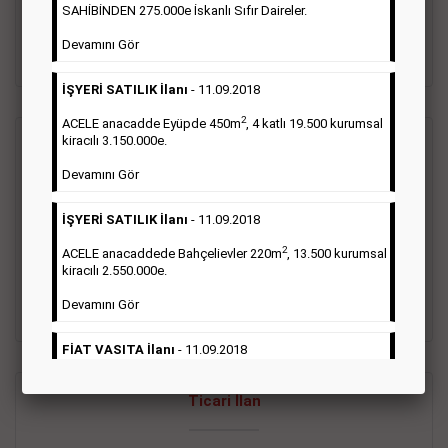
oluştururlar.Sabah sarı sayfa eleman ilanlarında 6 kelime
SAHİBİNDEN 275.000e İskanlı Sıfır Daireler.
sayısı şartı aranmamaktadır.
Devamını Gör
Detaylı Bilgi & İlan Örnekleri
İŞYERİ SATILIK İlanı
- 11.09.2018
2
ACELE anacadde Eyüpde 450m
, 4 katlı 19.500 kurumsal
kiracılı 3.150.000e.
Vasıta İlanı
Devamını Gör
Sarı sayfa ilanlar alım- satım, duyuru, mini reklam şeklinde
İŞYERİ SATILIK İlanı
- 11.09.2018
ifade edilebilen ilanlardır. Gazetelerin tirajını önemli ölçüde
etkilerler ve gazete gelirlerinin de önemli bir bölümünü
2
ACELE anacaddede Bahçelievler 220m
, 13.500 kurumsal
oluştururlar.Sabah sarı sayfa eleman ilanlarında 6 kelime
kiracılı 2.550.000e.
sayısı şartı aranmamaktadır.
Devamını Gör
Detaylı Bilgi & İlan Örnekleri
FİAT VASITA İlanı
- 11.09.2018
2
ACELE Anacaddede Şişli 180m
, 3 katlı, 16.500 kiracılı
Ticari İlan
2.800.000e kurumsal mağaza.
Devamını Gör