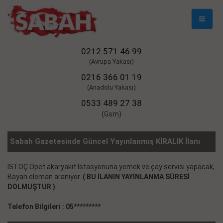
Mobil
Naviga
0212 571 46 99
(Avrupa Yakası)
0216 366 01 19
(Anadolu Yakası)
0533 489 27 38
(Gsm)
Sabah Gazetesinde Güncel Yayınlanmış KİRALIK İlanı
İSTOÇ Opet akaryakıt İstasyonuna yemek ve çay servisi yapacak,
Bayan eleman aranıyor.
( BU İLANIN YAYINLANMA SÜRESİ
DOLMUŞTUR )
Telefon Bilgileri : 05*********