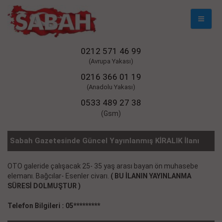
Mobil
Naviga
0212 571 46 99
(Avrupa Yakası)
0216 366 01 19
(Anadolu Yakası)
0533 489 27 38
(Gsm)
Sabah Gazetesinde Güncel Yayınlanmış KİRALIK İlanı
OTO galeride çalışacak 25- 35 yaş arası bayan ön muhasebe
elemanı. Bağcılar- Esenler civarı.
( BU İLANIN YAYINLANMA
SÜRESİ DOLMUŞTUR )
Telefon Bilgileri : 05*********