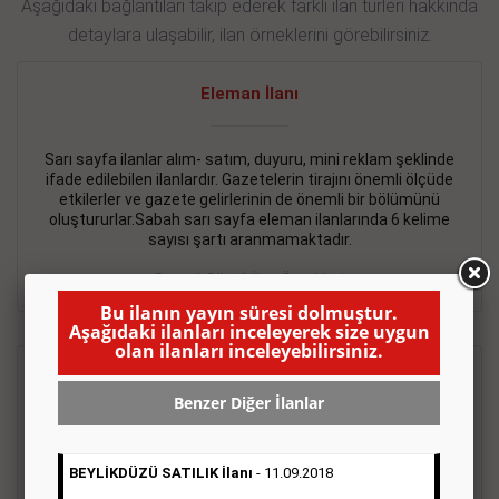
Aşağıdaki bağlantıları takip ederek farklı ilan türleri hakkında
detaylara ulaşabilir, ilan örneklerini görebilirsiniz.
Eleman İlanı
Sarı sayfa ilanlar alım- satım, duyuru, mini reklam şeklinde
ifade edilebilen ilanlardır. Gazetelerin tirajını önemli ölçüde
etkilerler ve gazete gelirlerinin de önemli bir bölümünü
oluştururlar.Sabah sarı sayfa eleman ilanlarında 6 kelime
sayısı şartı aranmamaktadır.
Detaylı Bilgi & İlan Örnekleri
Bu ilanın yayın süresi dolmuştur.
Aşağıdaki ilanları inceleyerek size uygun
olan ilanları inceleyebilirsiniz.
Emlak İlanı
Benzer Diğer İlanlar
Sarı sayfa ilanlar alım- satım, duyuru, mini reklam şeklinde
ifade edilebilen ilanlardır. Gazetelerin tirajını önemli ölçüde
BEYLİKDÜZÜ SATILIK İlanı
- 11.09.2018
etkilerler ve gazete gelirlerinin de önemli bir bölümünü