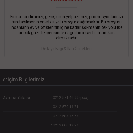
Devamını Gör
DEVREMÜLK KİRALIK İlanı
- 11.09.2018
Firma tanıtımınızı, geniş ürün yelpazenizi, promosyonlarınızı
tanıtabilmenin en etkili yolu broşür dağıtmaktır. Bu broşürü
SİNYE Tekstile Şoförlüğü olan 35 yaşını aşmamış, Depo
insanların ev ve ofislerinin içine kadar sokmanın tek yolu ise
elemanı alınacaktır. Osmanbey, Şişli
ancak gazete içerisinde dağıtılan insertle mümkün
olmaktadır.
Devamını Gör
Detaylı Bilgi & İlan Örnekleri
DEVREDENLER SATILIK İlanı
- 11.09.2018
BAKIRKÖYde Bayan Kuaförü
Devamını Gör
İletişim Bilgilerimiz
Avrupa Yakası
:
0212 571 46 99 (pbx)
:
0212 570 13 71
:
0212 583 76 53
:
0212 660 13 94