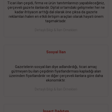
Ticari ilan çeşidi, firma ve ürün tanıtımlarınızı yapabileceğiniz,
çerçeveli gazete ilanlarıdır. Dijital ortamdaki gelişmeler her ne
BAKIRKÖY SATILIK İlanı
- 11.09.2018
kadar ihtiyacın arttığı dal olarak öne çıksa da gazete
KARTALTEPEde kelepir 2+ 1 satılık daire
reklamları halen en etkili iletişim araçları olarak hayati önem
taşımaktadır.
Devamını Gör
Detaylı Bilgi & İlan Örnekleri
FATİH SATILIK İlanı
- 11.09.2018
FATİH Merkezde kelepir 2+ 1 daire
Sosyal İlan
Devamını Gör
İŞYERİ KİRALIK İlanı
- 11.09.2018
Gazetelerin sosyal ilan diye adlandırdığı, ticari amaç
gütmeyen bu ilan çeşidinin fiyatlandırması kapladığı alan
BEYLİKDÜZÜ Kavaklıda 4 katlı bina
üzerinden fiyatlandırılır ve diğer çerçeveli ilanlara göre daha
ekonomiktir.
Devamını Gör
Detaylı Bilgi & İlan Örnekleri
SİLİVRİ SATILIK İlanı
- 11.09.2018
AVCILAR Parsellerde 2 katlı, iskanlı, 8.000e kurumsal
kiracılı, 1.600.000e kelepir mağaza.
İnsert Dağıtım