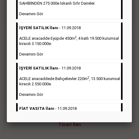
oluştururlar.Sabah sarı sayfa eleman ilanlarında 6 kelime
SAHİBİNDEN 275.000e İskanlı Sıfır Daireler.
sayısı şartı aranmamaktadır.
Devamını Gör
Detaylı Bilgi & İlan Örnekleri
İŞYERİ SATILIK İlanı
- 11.09.2018
2
ACELE anacadde Eyüpde 450m
, 4 katlı 19.500 kurumsal
kiracılı 3.150.000e.
Vasıta İlanı
Devamını Gör
Sarı sayfa ilanlar alım- satım, duyuru, mini reklam şeklinde
İŞYERİ SATILIK İlanı
- 11.09.2018
ifade edilebilen ilanlardır. Gazetelerin tirajını önemli ölçüde
etkilerler ve gazete gelirlerinin de önemli bir bölümünü
2
ACELE anacaddede Bahçelievler 220m
, 13.500 kurumsal
oluştururlar.Sabah sarı sayfa eleman ilanlarında 6 kelime
kiracılı 2.550.000e.
sayısı şartı aranmamaktadır.
Devamını Gör
Detaylı Bilgi & İlan Örnekleri
FİAT VASITA İlanı
- 11.09.2018
2
ACELE Anacaddede Şişli 180m
, 3 katlı, 16.500 kiracılı
Ticari İlan
2.800.000e kurumsal mağaza.
Devamını Gör