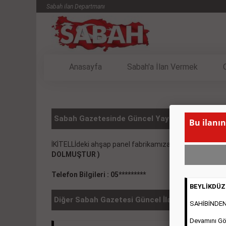
Sabah ilan Departmanı
Anasayfa
Sabah'a İlan Vermek
Sabah Gazetesinde Güncel Yayınlanmış KİRALIK
Bu ilanın
İKİTELLİdeki ahşap panel fabrikamıza vasıflı vasıfsız 
DOLMUŞTUR )
Telefon Bilgileri : 05*********
BEYLİKDÜZÜ
Diğer Sabah Gazetesi Güncel İlanlar
SAHİBİNDEN 2
Devamını Gö