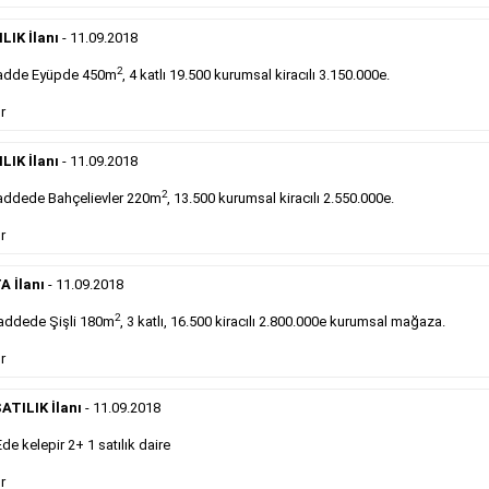
DEVREDENLER SATILIK
- 11.9.2018
Devren
kiralık maltepede çayocağı....
LIK İlanı
- 11.09.2018
Devamını Gör
2
adde Eyüpde 450m
, 4 katlı 19.500 kurumsal kiracılı 3.150.000e.
r
DEVREDENLER SATILIK
- 11.9.2018
Halkalı
meydanındaki lokantamız devren satılıktır....
LIK İlanı
- 11.09.2018
Devamını Gör
2
ddede Bahçelievler 220m
, 13.500 kurumsal kiracılı 2.550.000e.
r
Sabah Gazetesi İlan Çeşitleri
A İlanı
- 11.09.2018
takip ederek farklı ilan türleri hakkında detaylara ulaşabilir, ilan örn
2
addede Şişli 180m
, 3 katlı, 16.500 kiracılı 2.800.000e kurumsal mağaza.
r
Emlak İlanı
ATILIK İlanı
- 11.09.2018
 kelepir 2+ 1 satılık daire
Sarı sayfa ilanlar alım- satım, duyuru, mini reklam
şeklinde ifade edilebilen ilanlardır. Gazetelerin tirajını
r