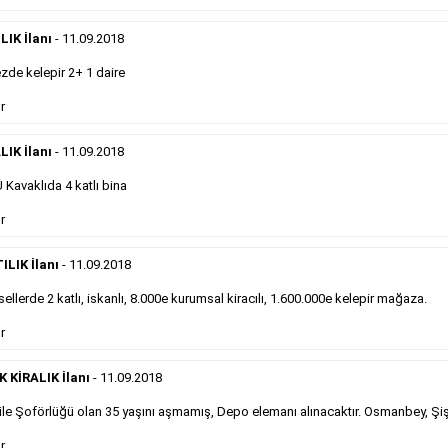
önemli ölçüde etkilerler ve gazete gelirlerinin de
önemli bir bölümünü oluştururlar.Sabah sarı sayfa
eleman ilanlarında 6 kelime sayısı şartı
IK İlanı
- 11.09.2018
aranmamaktadır.
de kelepir 2+ 1 daire
Detaylı Bilgi & İlan Örnekleri
r
LIK İlanı
- 11.09.2018
Sosyal İlan
Kavaklıda 4 katlı bina
Gazetelerin sosyal ilan diye adlandırdığı, ticari amaç
r
gütmeyen bu ilan çeşidinin fiyatlandırması kapladığı
alan üzerinden fiyatlandırılır ve diğer çerçeveli
ILIK İlanı
- 11.09.2018
ilanlara göre daha ekonomiktir.
ellerde 2 katlı, iskanlı, 8.000e kurumsal kiracılı, 1.600.000e kelepir mağaza.
r
Detaylı Bilgi & İlan Örnekleri
KİRALIK İlanı
- 11.09.2018
le Şoförlüğü olan 35 yaşını aşmamış, Depo elemanı alınacaktır. Osmanbey, Şiş
Kampanyalarımız
S
r