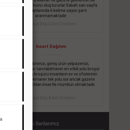
önemli ölçüde etkilerler ve gazete gelirlerinin de
önemli bir bölümünü oluştururlar.Sabah sarı sayfa
eleman ilanlarında 6 kelime sayısı şartı
aranmamaktadır.
Detaylı Bilgi & İlan Örnekleri
İnsert Dağıtım
Firma tanıtımınızı, geniş ürün yelpazenizi,
promosyonlarınızı tanıtabilmenin en etkili yolu broşür
dağıtmaktır. Bu broşürü insanların ev ve ofislerinin
içine kadar sokmanın tek yolu ise ancak gazete
içerisinde dağıtılan insertle mümkün olmaktadır.
Detaylı Bilgi & İlan Örnekleri
li
abah Gazetesi İlanlarımız