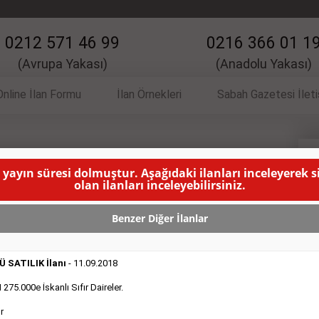
0212 571 46 99
0216 366 01 1
(Avrupa Yakası)
(Anadolu Yakası)
Online İlan Formu
İlan Örnekleri
Sabah Gazetesi İlet
 İlanı
K
 yayın süresi dolmuştur. Aşağıdaki ilanları inceleyerek 
olan ilanları inceleyebilirsiniz.
bay bayan eleman alınacaktır.
( BU İLANIN YAYINLANMA SÜRESİ
Benzer Diğer İlanlar
 SATILIK İlanı
- 11.09.2018
75.000e İskanlı Sıfır Daireler.
r