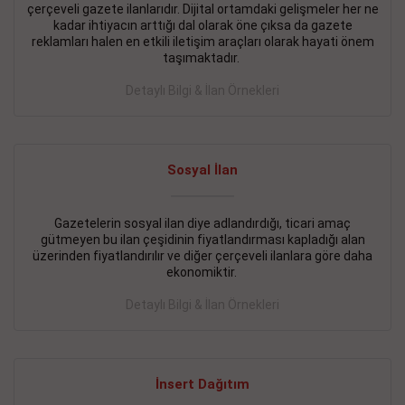
çerçeveli gazete ilanlarıdır. Dijital ortamdaki gelişmeler her ne
BAKIRKÖY SATILIK İlanı
- 11.09.2018
kadar ihtiyacın arttığı dal olarak öne çıksa da gazete
reklamları halen en etkili iletişim araçları olarak hayati önem
KARTALTEPEde kelepir 2+ 1 satılık daire
taşımaktadır.
Devamını Gör
Detaylı Bilgi & İlan Örnekleri
FATİH SATILIK İlanı
- 11.09.2018
FATİH Merkezde kelepir 2+ 1 daire
Sosyal İlan
Devamını Gör
Gazetelerin sosyal ilan diye adlandırdığı, ticari amaç
İŞYERİ KİRALIK İlanı
- 11.09.2018
gütmeyen bu ilan çeşidinin fiyatlandırması kapladığı alan
BEYLİKDÜZÜ Kavaklıda 4 katlı bina
üzerinden fiyatlandırılır ve diğer çerçeveli ilanlara göre daha
ekonomiktir.
Devamını Gör
Detaylı Bilgi & İlan Örnekleri
SİLİVRİ SATILIK İlanı
- 11.09.2018
AVCILAR Parsellerde 2 katlı, iskanlı, 8.000e kurumsal
kiracılı, 1.600.000e kelepir mağaza.
İnsert Dağıtım
Devamını Gör