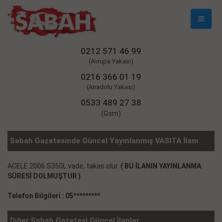
Mobil
Naviga
0212 571 46 99
(Avrupa Yakası)
0216 366 01 19
(Anadolu Yakası)
0533 489 27 38
(Gsm)
Sabah Gazetesinde Güncel Yayınlanmış VASITA İlanı
ACELE 2006 S350L vade, takas olur.
( BU İLANIN YAYINLANMA
SÜRESİ DOLMUŞTUR )
Telefon Bilgileri : 05*********
Diğer Sabah Gazetesi Güncel İlanlar