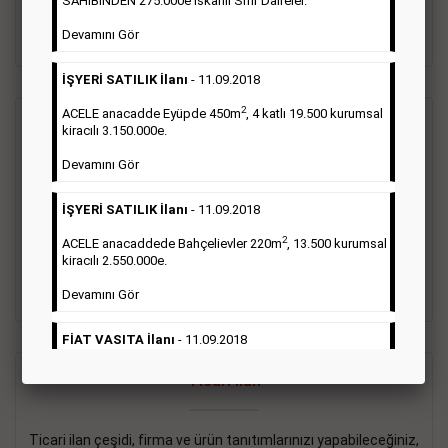
SAHİBİNDEN 275.000e İskanlı Sıfır Daireler.
sayısı şartı aranmamaktadır.
Devamını Gör
Detaylı Bilgi & İlan Örnekleri
İŞYERİ SATILIK İlanı
- 11.09.2018
2
ACELE anacadde Eyüpde 450m
, 4 katlı 19.500 kurumsal
Vasıta İlanı
kiracılı 3.150.000e.
Devamını Gör
Sarı sayfa ilanlar alım- satım, duyuru, mini reklam şeklinde
ifade edilebilen ilanlardır. Gazetelerin tirajını önemli ölçüde
İŞYERİ SATILIK İlanı
- 11.09.2018
etkilerler ve gazete gelirlerinin de önemli bir bölümünü
oluştururlar.Sabah sarı sayfa eleman ilanlarında 6 kelime
2
ACELE anacaddede Bahçelievler 220m
, 13.500 kurumsal
sayısı şartı aranmamaktadır.
kiracılı 2.550.000e.
Detaylı Bilgi & İlan Örnekleri
Devamını Gör
FİAT VASITA İlanı
- 11.09.2018
2
ACELE Anacaddede Şişli 180m
, 3 katlı, 16.500 kiracılı
Ticari İlan
2.800.000e kurumsal mağaza.
Devamını Gör
Ticari ilan çeşidi, firma ve ürün tanıtımlarınızı yapabileceğiniz,