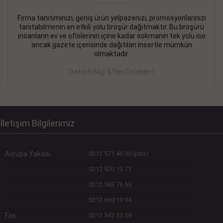
Firma tanıtımınızı, geniş ürün yelpazenizi, promosyonlarınızı
DEVREMÜLK KİRALIK İlanı
- 11.09.2018
tanıtabilmenin en etkili yolu broşür dağıtmaktır. Bu broşürü
insanların ev ve ofislerinin içine kadar sokmanın tek yolu ise
SİNYE Tekstile Şoförlüğü olan 35 yaşını aşmamış, Depo
ancak gazete içerisinde dağıtılan insertle mümkün
elemanı alınacaktır. Osmanbey, Şişli
olmaktadır.
Devamını Gör
Detaylı Bilgi & İlan Örnekleri
DEVREDENLER SATILIK İlanı
- 11.09.2018
BAKIRKÖYde Bayan Kuaförü
Devamını Gör
İletişim Bilgilerimiz
Avrupa Yakası
:
0212 571 46 99 (pbx)
:
0212 570 13 71
:
0212 583 76 53
:
0212 660 13 94
Fax
:
0212 543 35 39