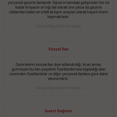
çerçeveli gazete ilanlarıdır. Dijital ortamdaki gelişmeler her ne
BAKIRKÖY SATILIK İlanı
- 11.09.2018
kadar ihtiyacın arttığı dal olarak öne çıksa da gazete
reklamları halen en etkili iletişim araçları olarak hayati önem
KARTALTEPEde kelepir 2+ 1 satılık daire
taşımaktadır.
Devamını Gör
Detaylı Bilgi & İlan Örnekleri
FATİH SATILIK İlanı
- 11.09.2018
FATİH Merkezde kelepir 2+ 1 daire
Sosyal İlan
Devamını Gör
Gazetelerin sosyal ilan diye adlandırdığı, ticari amaç
İŞYERİ KİRALIK İlanı
- 11.09.2018
gütmeyen bu ilan çeşidinin fiyatlandırması kapladığı alan
BEYLİKDÜZÜ Kavaklıda 4 katlı bina
üzerinden fiyatlandırılır ve diğer çerçeveli ilanlara göre daha
ekonomiktir.
Devamını Gör
Detaylı Bilgi & İlan Örnekleri
SİLİVRİ SATILIK İlanı
- 11.09.2018
AVCILAR Parsellerde 2 katlı, iskanlı, 8.000e kurumsal
kiracılı, 1.600.000e kelepir mağaza.
İnsert Dağıtım
Devamını Gör