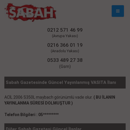
Mobil
Naviga
0212 571 46 99
(Avrupa Yakası)
0216 366 01 19
(Anadolu Yakası)
0533 489 27 38
(Gsm)
Sabah Gazetesinde Güncel Yayınlanmış VASITA İlanı
ACİL 2006 S350L maybach görünümlü vade olur.
( BU İLANIN
YAYINLANMA SÜRESİ DOLMUŞTUR )
Telefon Bilgileri : 05*********
Diğer Sabah Gazetesi Güncel İlanlar