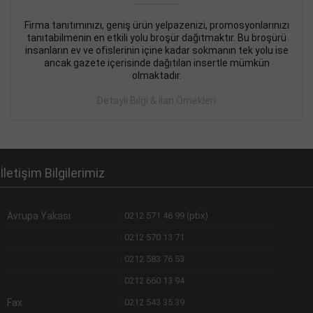
Firma tanıtımınızı, geniş ürün yelpazenizi, promosyonlarınızı
DEVREMÜLK KİRALIK İlanı
- 11.09.2018
tanıtabilmenin en etkili yolu broşür dağıtmaktır. Bu broşürü
insanların ev ve ofislerinin içine kadar sokmanın tek yolu ise
SİNYE Tekstile Şoförlüğü olan 35 yaşını aşmamış, Depo
ancak gazete içerisinde dağıtılan insertle mümkün
elemanı alınacaktır. Osmanbey, Şişli
olmaktadır.
Devamını Gör
Detaylı Bilgi & İlan Örnekleri
DEVREDENLER SATILIK İlanı
- 11.09.2018
BAKIRKÖYde Bayan Kuaförü
Devamını Gör
İletişim Bilgilerimiz
Avrupa Yakası
:
0212 571 46 99 (pbx)
:
0212 570 13 71
:
0212 583 76 53
:
0212 660 13 94
Fax
:
0212 543 35 39