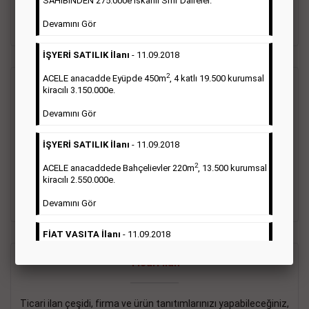
SAHİBİNDEN 275.000e İskanlı Sıfır Daireler.
sayısı şartı aranmamaktadır.
Devamını Gör
Detaylı Bilgi & İlan Örnekleri
İŞYERİ SATILIK İlanı
- 11.09.2018
2
ACELE anacadde Eyüpde 450m
, 4 katlı 19.500 kurumsal
Vasıta İlanı
kiracılı 3.150.000e.
Devamını Gör
Sarı sayfa ilanlar alım- satım, duyuru, mini reklam şeklinde
ifade edilebilen ilanlardır. Gazetelerin tirajını önemli ölçüde
İŞYERİ SATILIK İlanı
- 11.09.2018
etkilerler ve gazete gelirlerinin de önemli bir bölümünü
oluştururlar.Sabah sarı sayfa eleman ilanlarında 6 kelime
2
ACELE anacaddede Bahçelievler 220m
, 13.500 kurumsal
sayısı şartı aranmamaktadır.
kiracılı 2.550.000e.
Detaylı Bilgi & İlan Örnekleri
Devamını Gör
FİAT VASITA İlanı
- 11.09.2018
2
ACELE Anacaddede Şişli 180m
, 3 katlı, 16.500 kiracılı
Ticari İlan
2.800.000e kurumsal mağaza.
Devamını Gör
Ticari ilan çeşidi, firma ve ürün tanıtımlarınızı yapabileceğiniz,