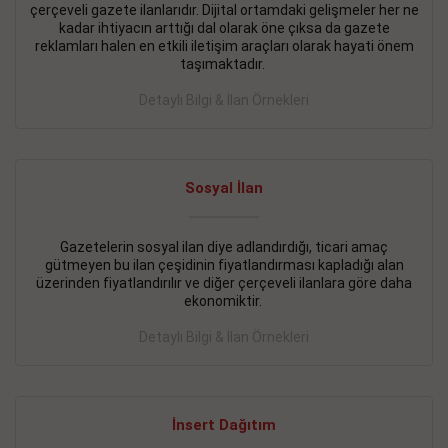
çerçeveli gazete ilanlarıdır. Dijital ortamdaki gelişmeler her ne
BAKIRKÖY SATILIK İlanı
- 11.09.2018
kadar ihtiyacın arttığı dal olarak öne çıksa da gazete
reklamları halen en etkili iletişim araçları olarak hayati önem
KARTALTEPEde kelepir 2+ 1 satılık daire
taşımaktadır.
Devamını Gör
Detaylı Bilgi & İlan Örnekleri
FATİH SATILIK İlanı
- 11.09.2018
FATİH Merkezde kelepir 2+ 1 daire
Sosyal İlan
Devamını Gör
Gazetelerin sosyal ilan diye adlandırdığı, ticari amaç
İŞYERİ KİRALIK İlanı
- 11.09.2018
gütmeyen bu ilan çeşidinin fiyatlandırması kapladığı alan
BEYLİKDÜZÜ Kavaklıda 4 katlı bina
üzerinden fiyatlandırılır ve diğer çerçeveli ilanlara göre daha
ekonomiktir.
Devamını Gör
Detaylı Bilgi & İlan Örnekleri
SİLİVRİ SATILIK İlanı
- 11.09.2018
AVCILAR Parsellerde 2 katlı, iskanlı, 8.000e kurumsal
kiracılı, 1.600.000e kelepir mağaza.
İnsert Dağıtım
Devamını Gör