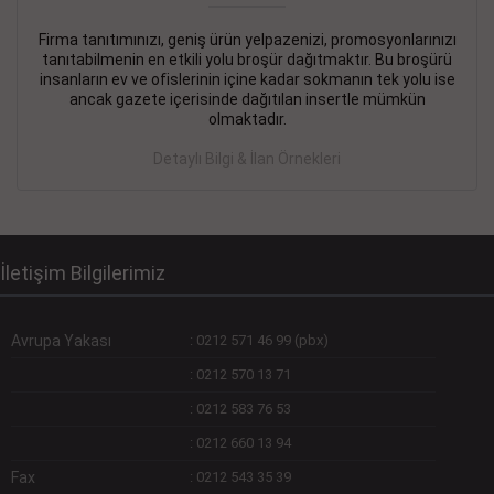
Firma tanıtımınızı, geniş ürün yelpazenizi, promosyonlarınızı
DEVREMÜLK KİRALIK İlanı
- 11.09.2018
tanıtabilmenin en etkili yolu broşür dağıtmaktır. Bu broşürü
insanların ev ve ofislerinin içine kadar sokmanın tek yolu ise
SİNYE Tekstile Şoförlüğü olan 35 yaşını aşmamış, Depo
ancak gazete içerisinde dağıtılan insertle mümkün
elemanı alınacaktır. Osmanbey, Şişli
olmaktadır.
Devamını Gör
Detaylı Bilgi & İlan Örnekleri
DEVREDENLER SATILIK İlanı
- 11.09.2018
BAKIRKÖYde Bayan Kuaförü
Devamını Gör
İletişim Bilgilerimiz
Avrupa Yakası
:
0212 571 46 99 (pbx)
:
0212 570 13 71
:
0212 583 76 53
:
0212 660 13 94
Fax
:
0212 543 35 39