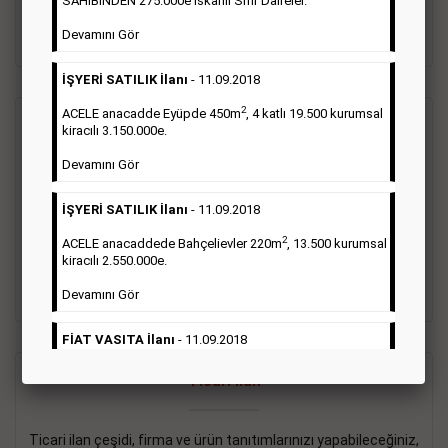
SAHİBİNDEN 275.000e İskanlı Sıfır Daireler.
sayısı şartı aranmamaktadır.
Devamını Gör
Detaylı Bilgi & İlan Örnekleri
İŞYERİ SATILIK İlanı
- 11.09.2018
2
ACELE anacadde Eyüpde 450m
, 4 katlı 19.500 kurumsal
Vasıta İlanı
kiracılı 3.150.000e.
Devamını Gör
Sarı sayfa ilanlar alım- satım, duyuru, mini reklam şeklinde
ifade edilebilen ilanlardır. Gazetelerin tirajını önemli ölçüde
İŞYERİ SATILIK İlanı
- 11.09.2018
etkilerler ve gazete gelirlerinin de önemli bir bölümünü
oluştururlar.Sabah sarı sayfa eleman ilanlarında 6 kelime
2
ACELE anacaddede Bahçelievler 220m
, 13.500 kurumsal
sayısı şartı aranmamaktadır.
kiracılı 2.550.000e.
Detaylı Bilgi & İlan Örnekleri
Devamını Gör
FİAT VASITA İlanı
- 11.09.2018
2
ACELE Anacaddede Şişli 180m
, 3 katlı, 16.500 kiracılı
Ticari İlan
2.800.000e kurumsal mağaza.
Devamını Gör
Ticari ilan çeşidi, firma ve ürün tanıtımlarınızı yapabileceğiniz,