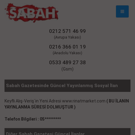
Mobil
Naviga
0212 571 46 99
(Avrupa Yakası)
0216 366 01 19
(Anadolu Yakası)
0533 489 27 38
(Gsm)
Sabah Gazetesinde Güncel Yayınlanmış Sosyal İlan
Keyfli Alış-Veriş`in Yeni Adresi www.rinatmarket.com
( BU İLANIN
YAYINLANMA SÜRESİ DOLMUŞTUR )
Telefon Bilgileri : 05*********
Diğer Sabah Gazetesi Güncel İlanlar