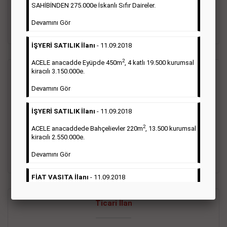
oluştururlar.Sabah sarı sayfa eleman ilanlarında 6 kelime
SAHİBİNDEN 275.000e İskanlı Sıfır Daireler.
sayısı şartı aranmamaktadır.
Devamını Gör
Detaylı Bilgi & İlan Örnekleri
İŞYERİ SATILIK İlanı
- 11.09.2018
2
ACELE anacadde Eyüpde 450m
, 4 katlı 19.500 kurumsal
kiracılı 3.150.000e.
Vasıta İlanı
Devamını Gör
Sarı sayfa ilanlar alım- satım, duyuru, mini reklam şeklinde
İŞYERİ SATILIK İlanı
- 11.09.2018
ifade edilebilen ilanlardır. Gazetelerin tirajını önemli ölçüde
etkilerler ve gazete gelirlerinin de önemli bir bölümünü
2
ACELE anacaddede Bahçelievler 220m
, 13.500 kurumsal
oluştururlar.Sabah sarı sayfa eleman ilanlarında 6 kelime
kiracılı 2.550.000e.
sayısı şartı aranmamaktadır.
Devamını Gör
Detaylı Bilgi & İlan Örnekleri
FİAT VASITA İlanı
- 11.09.2018
2
ACELE Anacaddede Şişli 180m
, 3 katlı, 16.500 kiracılı
Ticari İlan
2.800.000e kurumsal mağaza.
Devamını Gör