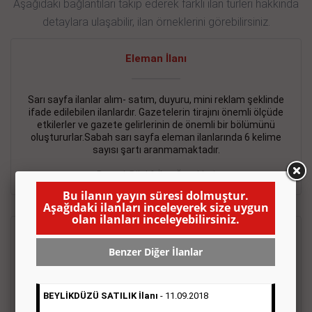
Aşağıdaki bağlantıları takip ederek farklı ilan türleri hakkında
detaylara ulaşabilir, ilan örneklerini görebilirsiniz.
Eleman İlanı
Sarı sayfa ilanlar alım- satım, duyuru, mini reklam şeklinde
ifade edilebilen ilanlardır. Gazetelerin tirajını önemli ölçüde
etkilerler ve gazete gelirlerinin de önemli bir bölümünü
oluştururlar.Sabah sarı sayfa eleman ilanlarında 6 kelime
sayısı şartı aranmamaktadır.
Detaylı Bilgi & İlan Örnekleri
Bu ilanın yayın süresi dolmuştur.
Aşağıdaki ilanları inceleyerek size uygun
olan ilanları inceleyebilirsiniz.
Emlak İlanı
Benzer Diğer İlanlar
Sarı sayfa ilanlar alım- satım, duyuru, mini reklam şeklinde
ifade edilebilen ilanlardır. Gazetelerin tirajını önemli ölçüde
BEYLİKDÜZÜ SATILIK İlanı
- 11.09.2018
etkilerler ve gazete gelirlerinin de önemli bir bölümünü