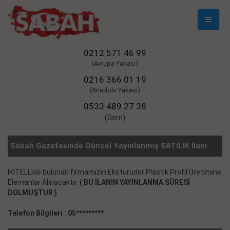
Mobil
Naviga
0212 571 46 99
(Avrupa Yakası)
0216 366 01 19
(Anadolu Yakası)
0533 489 27 38
(Gsm)
Sabah Gazetesinde Güncel Yayınlanmış SATILIK İlanı
İKİTELLİde bulunan firmamızın Eksturuder Plastik Profil Üretimine
Elemanlar Alınacaktır.
( BU İLANIN YAYINLANMA SÜRESİ
DOLMUŞTUR )
Telefon Bilgileri : 05*********