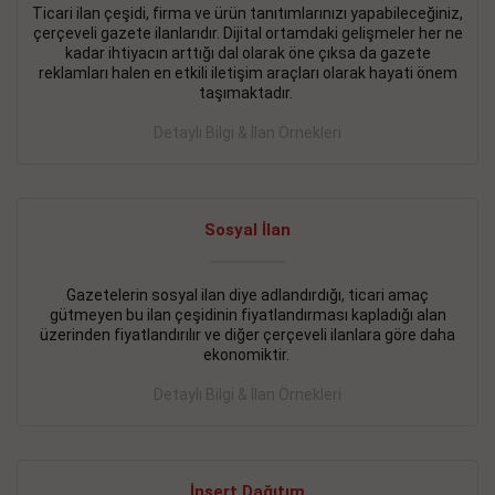
Ticari ilan çeşidi, firma ve ürün tanıtımlarınızı yapabileceğiniz,
çerçeveli gazete ilanlarıdır. Dijital ortamdaki gelişmeler her ne
BAKIRKÖY SATILIK İlanı
- 11.09.2018
kadar ihtiyacın arttığı dal olarak öne çıksa da gazete
KARTALTEPEde kelepir 2+ 1 satılık daire
reklamları halen en etkili iletişim araçları olarak hayati önem
taşımaktadır.
Devamını Gör
Detaylı Bilgi & İlan Örnekleri
FATİH SATILIK İlanı
- 11.09.2018
FATİH Merkezde kelepir 2+ 1 daire
Sosyal İlan
Devamını Gör
İŞYERİ KİRALIK İlanı
- 11.09.2018
Gazetelerin sosyal ilan diye adlandırdığı, ticari amaç
gütmeyen bu ilan çeşidinin fiyatlandırması kapladığı alan
BEYLİKDÜZÜ Kavaklıda 4 katlı bina
üzerinden fiyatlandırılır ve diğer çerçeveli ilanlara göre daha
ekonomiktir.
Devamını Gör
Detaylı Bilgi & İlan Örnekleri
SİLİVRİ SATILIK İlanı
- 11.09.2018
AVCILAR Parsellerde 2 katlı, iskanlı, 8.000e kurumsal
kiracılı, 1.600.000e kelepir mağaza.
İnsert Dağıtım