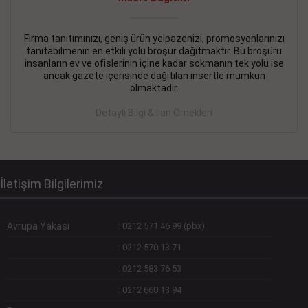
Devamını Gör
DEVREMÜLK KİRALIK İlanı
- 11.09.2018
Firma tanıtımınızı, geniş ürün yelpazenizi, promosyonlarınızı
tanıtabilmenin en etkili yolu broşür dağıtmaktır. Bu broşürü
SİNYE Tekstile Şoförlüğü olan 35 yaşını aşmamış, Depo
insanların ev ve ofislerinin içine kadar sokmanın tek yolu ise
elemanı alınacaktır. Osmanbey, Şişli
ancak gazete içerisinde dağıtılan insertle mümkün
olmaktadır.
Devamını Gör
Detaylı Bilgi & İlan Örnekleri
DEVREDENLER SATILIK İlanı
- 11.09.2018
BAKIRKÖYde Bayan Kuaförü
Devamını Gör
İletişim Bilgilerimiz
Avrupa Yakası
:
0212 571 46 99 (pbx)
:
0212 570 13 71
:
0212 583 76 53
:
0212 660 13 94