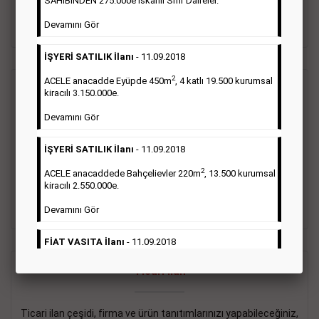
SAHİBİNDEN 275.000e İskanlı Sıfır Daireler.
sayısı şartı aranmamaktadır.
Devamını Gör
Detaylı Bilgi & İlan Örnekleri
İŞYERİ SATILIK İlanı
- 11.09.2018
2
ACELE anacadde Eyüpde 450m
, 4 katlı 19.500 kurumsal
Vasıta İlanı
kiracılı 3.150.000e.
Devamını Gör
Sarı sayfa ilanlar alım- satım, duyuru, mini reklam şeklinde
ifade edilebilen ilanlardır. Gazetelerin tirajını önemli ölçüde
İŞYERİ SATILIK İlanı
- 11.09.2018
etkilerler ve gazete gelirlerinin de önemli bir bölümünü
oluştururlar.Sabah sarı sayfa eleman ilanlarında 6 kelime
2
ACELE anacaddede Bahçelievler 220m
, 13.500 kurumsal
sayısı şartı aranmamaktadır.
kiracılı 2.550.000e.
Detaylı Bilgi & İlan Örnekleri
Devamını Gör
FİAT VASITA İlanı
- 11.09.2018
2
ACELE Anacaddede Şişli 180m
, 3 katlı, 16.500 kiracılı
Ticari İlan
2.800.000e kurumsal mağaza.
Devamını Gör
Ticari ilan çeşidi, firma ve ürün tanıtımlarınızı yapabileceğiniz,