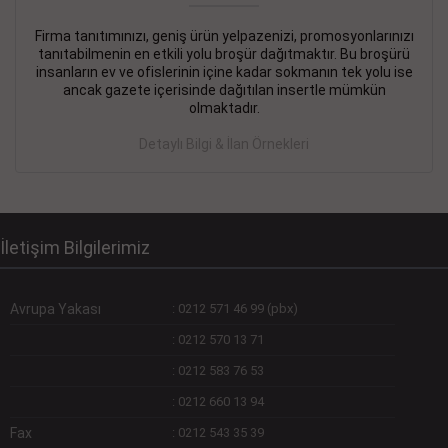
Firma tanıtımınızı, geniş ürün yelpazenizi, promosyonlarınızı
DEVREMÜLK KİRALIK İlanı
- 11.09.2018
tanıtabilmenin en etkili yolu broşür dağıtmaktır. Bu broşürü
insanların ev ve ofislerinin içine kadar sokmanın tek yolu ise
SİNYE Tekstile Şoförlüğü olan 35 yaşını aşmamış, Depo
ancak gazete içerisinde dağıtılan insertle mümkün
elemanı alınacaktır. Osmanbey, Şişli
olmaktadır.
Devamını Gör
Detaylı Bilgi & İlan Örnekleri
DEVREDENLER SATILIK İlanı
- 11.09.2018
BAKIRKÖYde Bayan Kuaförü
Devamını Gör
İletişim Bilgilerimiz
Avrupa Yakası
:
0212 571 46 99 (pbx)
:
0212 570 13 71
:
0212 583 76 53
:
0212 660 13 94
Fax
:
0212 543 35 39