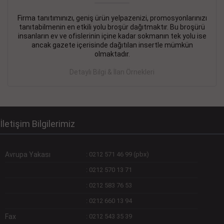
Firma tanıtımınızı, geniş ürün yelpazenizi, promosyonlarınızı
DEVREMÜLK KİRALIK İlanı
- 11.09.2018
tanıtabilmenin en etkili yolu broşür dağıtmaktır. Bu broşürü
insanların ev ve ofislerinin içine kadar sokmanın tek yolu ise
SİNYE Tekstile Şoförlüğü olan 35 yaşını aşmamış, Depo
ancak gazete içerisinde dağıtılan insertle mümkün
elemanı alınacaktır. Osmanbey, Şişli
olmaktadır.
Devamını Gör
Detaylı Bilgi & İlan Örnekleri
DEVREDENLER SATILIK İlanı
- 11.09.2018
BAKIRKÖYde Bayan Kuaförü
Devamını Gör
İletişim Bilgilerimiz
Avrupa Yakası
:
0212 571 46 99 (pbx)
:
0212 570 13 71
:
0212 583 76 53
:
0212 660 13 94
Fax
:
0212 543 35 39