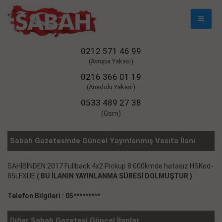
Mobil
Naviga
0212 571 46 99
(Avrupa Yakası)
0216 366 01 19
(Anadolu Yakası)
0533 489 27 38
(Gsm)
Sabah Gazetesinde Güncel Yayınlanmış Vasıta İlanı
SAHİBİNDEN 2017 Fullback 4x2 Pickup 8.000kmde hatasız HSKod-
85LFXUE
( BU İLANIN YAYINLANMA SÜRESİ DOLMUŞTUR )
Telefon Bilgileri : 05*********
Diğer Sabah Gazetesi Güncel İlanlar