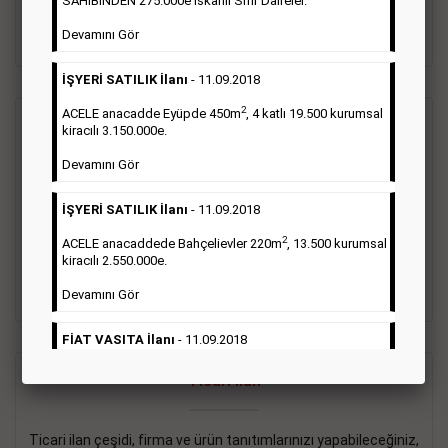
SAHİBİNDEN 275.000e İskanlı Sıfır Daireler.
sayısı şartı aranmamaktadır.
Devamını Gör
Detaylı Bilgi & İlan Örnekleri
İŞYERİ SATILIK İlanı
- 11.09.2018
2
ACELE anacadde Eyüpde 450m
, 4 katlı 19.500 kurumsal
Vasıta İlanı
kiracılı 3.150.000e.
Devamını Gör
Sarı sayfa ilanlar alım- satım, duyuru, mini reklam şeklinde
ifade edilebilen ilanlardır. Gazetelerin tirajını önemli ölçüde
İŞYERİ SATILIK İlanı
- 11.09.2018
etkilerler ve gazete gelirlerinin de önemli bir bölümünü
oluştururlar.Sabah sarı sayfa eleman ilanlarında 6 kelime
2
ACELE anacaddede Bahçelievler 220m
, 13.500 kurumsal
sayısı şartı aranmamaktadır.
kiracılı 2.550.000e.
Detaylı Bilgi & İlan Örnekleri
Devamını Gör
FİAT VASITA İlanı
- 11.09.2018
2
ACELE Anacaddede Şişli 180m
, 3 katlı, 16.500 kiracılı
Ticari İlan
2.800.000e kurumsal mağaza.
Devamını Gör
Ticari ilan çeşidi, firma ve ürün tanıtımlarınızı yapabileceğiniz,