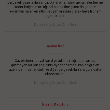
çerçeveli gazete ilanlarıdır. Dijital ortamdaki gelişmeler her ne
BAKIRKÖY SATILIK İlanı
- 11.09.2018
kadar ihtiyacın arttığı dal olarak öne çıksa da gazete
reklamları halen en etkili iletişim araçları olarak hayati önem
KARTALTEPEde kelepir 2+ 1 satılık daire
taşımaktadır.
Devamını Gör
Detaylı Bilgi & İlan Örnekleri
FATİH SATILIK İlanı
- 11.09.2018
FATİH Merkezde kelepir 2+ 1 daire
Sosyal İlan
Devamını Gör
Gazetelerin sosyal ilan diye adlandırdığı, ticari amaç
İŞYERİ KİRALIK İlanı
- 11.09.2018
gütmeyen bu ilan çeşidinin fiyatlandırması kapladığı alan
BEYLİKDÜZÜ Kavaklıda 4 katlı bina
üzerinden fiyatlandırılır ve diğer çerçeveli ilanlara göre daha
ekonomiktir.
Devamını Gör
Detaylı Bilgi & İlan Örnekleri
SİLİVRİ SATILIK İlanı
- 11.09.2018
AVCILAR Parsellerde 2 katlı, iskanlı, 8.000e kurumsal
kiracılı, 1.600.000e kelepir mağaza.
İnsert Dağıtım
Devamını Gör