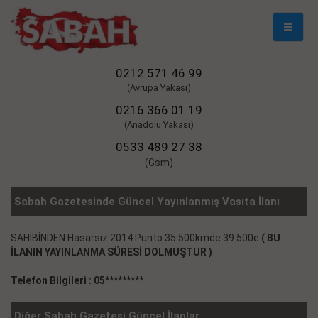
Mobil
Naviga
0212 571 46 99
(Avrupa Yakası)
0216 366 01 19
(Anadolu Yakası)
0533 489 27 38
(Gsm)
Sabah Gazetesinde Güncel Yayınlanmış Vasıta İlanı
SAHİBİNDEN Hasarsız 2014 Punto 35.500kmde 39.500e
( BU
İLANIN YAYINLANMA SÜRESİ DOLMUŞTUR )
Telefon Bilgileri : 05*********
Diğer Sabah Gazetesi Güncel İlanlar