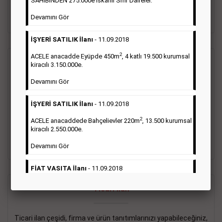
SAHİBİNDEN 275.000e İskanlı Sıfır Daireler.
sayısı şartı aranmamaktadır.
Devamını Gör
Detaylı Bilgi & İlan Örnekleri
İŞYERİ SATILIK İlanı
- 11.09.2018
2
ACELE anacadde Eyüpde 450m
, 4 katlı 19.500 kurumsal
Vasıta İlanı
kiracılı 3.150.000e.
Devamını Gör
Sarı sayfa ilanlar alım- satım, duyuru, mini reklam şeklinde
ifade edilebilen ilanlardır. Gazetelerin tirajını önemli ölçüde
İŞYERİ SATILIK İlanı
- 11.09.2018
etkilerler ve gazete gelirlerinin de önemli bir bölümünü
oluştururlar.Sabah sarı sayfa eleman ilanlarında 6 kelime
2
ACELE anacaddede Bahçelievler 220m
, 13.500 kurumsal
sayısı şartı aranmamaktadır.
kiracılı 2.550.000e.
Detaylı Bilgi & İlan Örnekleri
Devamını Gör
FİAT VASITA İlanı
- 11.09.2018
2
ACELE Anacaddede Şişli 180m
, 3 katlı, 16.500 kiracılı
Ticari İlan
2.800.000e kurumsal mağaza.
Devamını Gör
Ticari ilan çeşidi, firma ve ürün tanıtımlarınızı yapabileceğiniz,