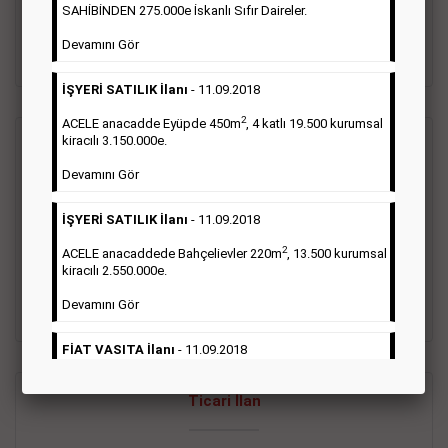
oluştururlar.Sabah sarı sayfa eleman ilanlarında 6 kelime
SAHİBİNDEN 275.000e İskanlı Sıfır Daireler.
sayısı şartı aranmamaktadır.
Devamını Gör
Detaylı Bilgi & İlan Örnekleri
İŞYERİ SATILIK İlanı
- 11.09.2018
2
ACELE anacadde Eyüpde 450m
, 4 katlı 19.500 kurumsal
kiracılı 3.150.000e.
Vasıta İlanı
Devamını Gör
Sarı sayfa ilanlar alım- satım, duyuru, mini reklam şeklinde
İŞYERİ SATILIK İlanı
- 11.09.2018
ifade edilebilen ilanlardır. Gazetelerin tirajını önemli ölçüde
etkilerler ve gazete gelirlerinin de önemli bir bölümünü
2
ACELE anacaddede Bahçelievler 220m
, 13.500 kurumsal
oluştururlar.Sabah sarı sayfa eleman ilanlarında 6 kelime
kiracılı 2.550.000e.
sayısı şartı aranmamaktadır.
Devamını Gör
Detaylı Bilgi & İlan Örnekleri
FİAT VASITA İlanı
- 11.09.2018
2
ACELE Anacaddede Şişli 180m
, 3 katlı, 16.500 kiracılı
Ticari İlan
2.800.000e kurumsal mağaza.
Devamını Gör