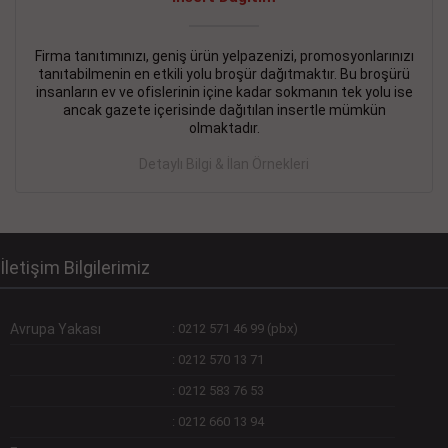
Devamını Gör
DEVREMÜLK KİRALIK İlanı
- 11.09.2018
Firma tanıtımınızı, geniş ürün yelpazenizi, promosyonlarınızı
tanıtabilmenin en etkili yolu broşür dağıtmaktır. Bu broşürü
SİNYE Tekstile Şoförlüğü olan 35 yaşını aşmamış, Depo
insanların ev ve ofislerinin içine kadar sokmanın tek yolu ise
elemanı alınacaktır. Osmanbey, Şişli
ancak gazete içerisinde dağıtılan insertle mümkün
olmaktadır.
Devamını Gör
Detaylı Bilgi & İlan Örnekleri
DEVREDENLER SATILIK İlanı
- 11.09.2018
BAKIRKÖYde Bayan Kuaförü
Devamını Gör
İletişim Bilgilerimiz
Avrupa Yakası
:
0212 571 46 99 (pbx)
:
0212 570 13 71
:
0212 583 76 53
:
0212 660 13 94