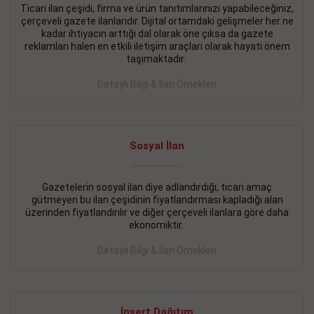
Ticari ilan çeşidi, firma ve ürün tanıtımlarınızı yapabileceğiniz,
çerçeveli gazete ilanlarıdır. Dijital ortamdaki gelişmeler her ne
BAKIRKÖY SATILIK İlanı
- 11.09.2018
kadar ihtiyacın arttığı dal olarak öne çıksa da gazete
KARTALTEPEde kelepir 2+ 1 satılık daire
reklamları halen en etkili iletişim araçları olarak hayati önem
taşımaktadır.
Devamını Gör
Detaylı Bilgi & İlan Örnekleri
FATİH SATILIK İlanı
- 11.09.2018
FATİH Merkezde kelepir 2+ 1 daire
Sosyal İlan
Devamını Gör
İŞYERİ KİRALIK İlanı
- 11.09.2018
Gazetelerin sosyal ilan diye adlandırdığı, ticari amaç
gütmeyen bu ilan çeşidinin fiyatlandırması kapladığı alan
BEYLİKDÜZÜ Kavaklıda 4 katlı bina
üzerinden fiyatlandırılır ve diğer çerçeveli ilanlara göre daha
ekonomiktir.
Devamını Gör
Detaylı Bilgi & İlan Örnekleri
SİLİVRİ SATILIK İlanı
- 11.09.2018
AVCILAR Parsellerde 2 katlı, iskanlı, 8.000e kurumsal
kiracılı, 1.600.000e kelepir mağaza.
İnsert Dağıtım