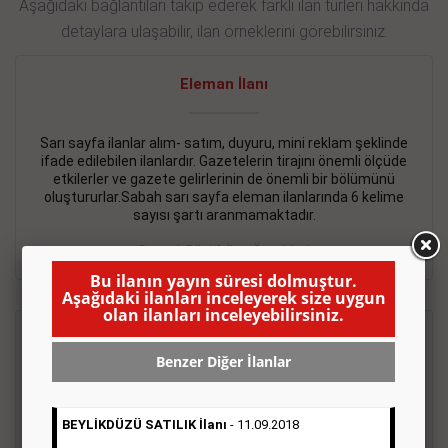
Aşağıdaki bağlantıları takip ederek farklı ilan türleri hakkında
detaylara ulaşabilir, ilan örneklerini görebilirsiniz.
Eleman İlanı
Sarı sayfa ilanlar alım- satım, duyuru, mini reklam şeklinde
ifade edilebilen ilanlardır. Gazetelerin tirajını önemli ölçüde
etkilerler ve gazete gelirlerinin de önemli bir bölümünü
oluştururlar.Sabah sarı sayfa eleman ilanlarında 6 kelime
sayısı şartı aranmamaktadır.
Detaylı Bilgi & İlan Örnekleri
Bu ilanın yayın süresi dolmuştur.
Aşağıdaki ilanları inceleyerek size uygun
olan ilanları inceleyebilirsiniz.
Emlak İlanı
Benzer Diğer İlanlar
Sarı sayfa ilanlar alım- satım, duyuru, mini reklam şeklinde
ifade edilebilen ilanlardır. Gazetelerin tirajını önemli ölçüde
BEYLİKDÜZÜ SATILIK İlanı
- 11.09.2018
etkilerler ve gazete gelirlerinin de önemli bir bölümünü