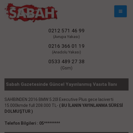
Mobil
Naviga
0212 571 46 99
(Avrupa Yakası)
0216 366 01 19
(Anadolu Yakası)
0533 489 27 38
(Gsm)
Sabah Gazetesinde Güncel Yayınlanmış Vasıta İlanı
SAHİBİNDEN 2016 BMW 5.20İ Executive Plus gece laciverti
15.000kmde full 208.000 TL-
( BU İLANIN YAYINLANMA SÜRESİ
DOLMUŞTUR )
Telefon Bilgileri : 05*********