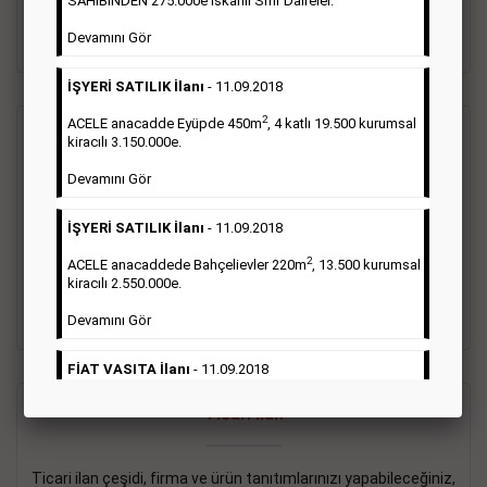
SAHİBİNDEN 275.000e İskanlı Sıfır Daireler.
sayısı şartı aranmamaktadır.
Devamını Gör
Detaylı Bilgi & İlan Örnekleri
İŞYERİ SATILIK İlanı
- 11.09.2018
2
ACELE anacadde Eyüpde 450m
, 4 katlı 19.500 kurumsal
Vasıta İlanı
kiracılı 3.150.000e.
Devamını Gör
Sarı sayfa ilanlar alım- satım, duyuru, mini reklam şeklinde
ifade edilebilen ilanlardır. Gazetelerin tirajını önemli ölçüde
İŞYERİ SATILIK İlanı
- 11.09.2018
etkilerler ve gazete gelirlerinin de önemli bir bölümünü
oluştururlar.Sabah sarı sayfa eleman ilanlarında 6 kelime
2
ACELE anacaddede Bahçelievler 220m
, 13.500 kurumsal
sayısı şartı aranmamaktadır.
kiracılı 2.550.000e.
Detaylı Bilgi & İlan Örnekleri
Devamını Gör
FİAT VASITA İlanı
- 11.09.2018
2
ACELE Anacaddede Şişli 180m
, 3 katlı, 16.500 kiracılı
Ticari İlan
2.800.000e kurumsal mağaza.
Devamını Gör
Ticari ilan çeşidi, firma ve ürün tanıtımlarınızı yapabileceğiniz,