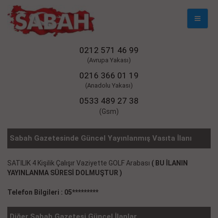
Mobil
Naviga
0212 571 46 99
(Avrupa Yakası)
0216 366 01 19
(Anadolu Yakası)
0533 489 27 38
(Gsm)
Sabah Gazetesinde Güncel Yayınlanmış Vasıta İlanı
SATILIK 4 Kişilik Çalışır Vaziyette GOLF Arabası
( BU İLANIN
YAYINLANMA SÜRESİ DOLMUŞTUR )
Telefon Bilgileri : 05*********
Diğer Sabah Gazetesi Güncel İlanlar