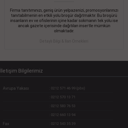
Firma tanıtımınızı, geniş ürün yelpazenizi, promosyonlarınızı
DEVREMÜLK KİRALIK İlanı
- 11.09.2018
tanıtabilmenin en etkili yolu broşür dağıtmaktır. Bu broşürü
insanların ev ve ofislerinin içine kadar sokmanın tek yolu ise
SİNYE Tekstile Şoförlüğü olan 35 yaşını aşmamış, Depo
ancak gazete içerisinde dağıtılan insertle mümkün
elemanı alınacaktır. Osmanbey, Şişli
olmaktadır.
Devamını Gör
Detaylı Bilgi & İlan Örnekleri
DEVREDENLER SATILIK İlanı
- 11.09.2018
BAKIRKÖYde Bayan Kuaförü
Devamını Gör
İletişim Bilgilerimiz
Avrupa Yakası
:
0212 571 46 99 (pbx)
:
0212 570 13 71
:
0212 583 76 53
:
0212 660 13 94
Fax
:
0212 543 35 39