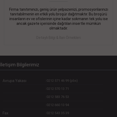
Firma tanıtımınızı, geniş ürün yelpazenizi, promosyonlarınızı
DEVREMÜLK KİRALIK İlanı
- 11.09.2018
tanıtabilmenin en etkili yolu broşür dağıtmaktır. Bu broşürü
insanların ev ve ofislerinin içine kadar sokmanın tek yolu ise
SİNYE Tekstile Şoförlüğü olan 35 yaşını aşmamış, Depo
ancak gazete içerisinde dağıtılan insertle mümkün
elemanı alınacaktır. Osmanbey, Şişli
olmaktadır.
Devamını Gör
Detaylı Bilgi & İlan Örnekleri
DEVREDENLER SATILIK İlanı
- 11.09.2018
BAKIRKÖYde Bayan Kuaförü
Devamını Gör
İletişim Bilgilerimiz
Avrupa Yakası
:
0212 571 46 99 (pbx)
:
0212 570 13 71
:
0212 583 76 53
:
0212 660 13 94
Fax
:
0212 543 35 39