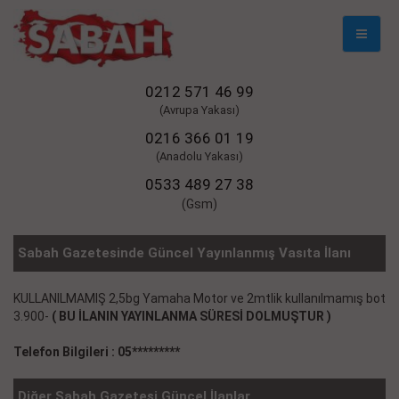
Mobil
Naviga
0212 571 46 99
(Avrupa Yakası)
0216 366 01 19
(Anadolu Yakası)
0533 489 27 38
(Gsm)
Sabah Gazetesinde Güncel Yayınlanmış Vasıta İlanı
KULLANILMAMIŞ 2,5bg Yamaha Motor ve 2mtlik kullanılmamış bot
3.900-
( BU İLANIN YAYINLANMA SÜRESİ DOLMUŞTUR )
Telefon Bilgileri : 05*********
Diğer Sabah Gazetesi Güncel İlanlar