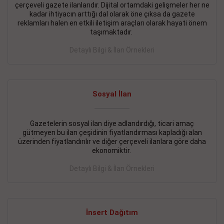
çerçeveli gazete ilanlarıdır. Dijital ortamdaki gelişmeler her ne
BAKIRKÖY SATILIK İlanı
- 11.09.2018
kadar ihtiyacın arttığı dal olarak öne çıksa da gazete
reklamları halen en etkili iletişim araçları olarak hayati önem
KARTALTEPEde kelepir 2+ 1 satılık daire
taşımaktadır.
Devamını Gör
Detaylı Bilgi & İlan Örnekleri
FATİH SATILIK İlanı
- 11.09.2018
FATİH Merkezde kelepir 2+ 1 daire
Sosyal İlan
Devamını Gör
Gazetelerin sosyal ilan diye adlandırdığı, ticari amaç
İŞYERİ KİRALIK İlanı
- 11.09.2018
gütmeyen bu ilan çeşidinin fiyatlandırması kapladığı alan
BEYLİKDÜZÜ Kavaklıda 4 katlı bina
üzerinden fiyatlandırılır ve diğer çerçeveli ilanlara göre daha
ekonomiktir.
Devamını Gör
Detaylı Bilgi & İlan Örnekleri
SİLİVRİ SATILIK İlanı
- 11.09.2018
AVCILAR Parsellerde 2 katlı, iskanlı, 8.000e kurumsal
kiracılı, 1.600.000e kelepir mağaza.
İnsert Dağıtım
Devamını Gör