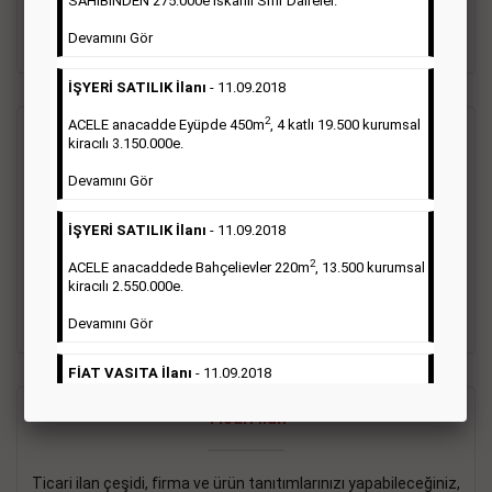
SAHİBİNDEN 275.000e İskanlı Sıfır Daireler.
sayısı şartı aranmamaktadır.
Devamını Gör
Detaylı Bilgi & İlan Örnekleri
İŞYERİ SATILIK İlanı
- 11.09.2018
2
ACELE anacadde Eyüpde 450m
, 4 katlı 19.500 kurumsal
Vasıta İlanı
kiracılı 3.150.000e.
Devamını Gör
Sarı sayfa ilanlar alım- satım, duyuru, mini reklam şeklinde
ifade edilebilen ilanlardır. Gazetelerin tirajını önemli ölçüde
İŞYERİ SATILIK İlanı
- 11.09.2018
etkilerler ve gazete gelirlerinin de önemli bir bölümünü
oluştururlar.Sabah sarı sayfa eleman ilanlarında 6 kelime
2
ACELE anacaddede Bahçelievler 220m
, 13.500 kurumsal
sayısı şartı aranmamaktadır.
kiracılı 2.550.000e.
Detaylı Bilgi & İlan Örnekleri
Devamını Gör
FİAT VASITA İlanı
- 11.09.2018
2
ACELE Anacaddede Şişli 180m
, 3 katlı, 16.500 kiracılı
Ticari İlan
2.800.000e kurumsal mağaza.
Devamını Gör
Ticari ilan çeşidi, firma ve ürün tanıtımlarınızı yapabileceğiniz,