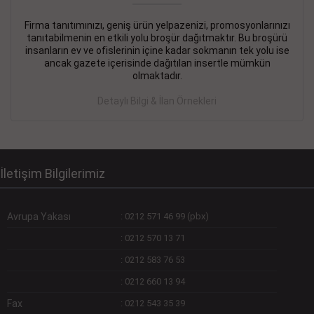
Firma tanıtımınızı, geniş ürün yelpazenizi, promosyonlarınızı
DEVREMÜLK KİRALIK İlanı
- 11.09.2018
tanıtabilmenin en etkili yolu broşür dağıtmaktır. Bu broşürü
insanların ev ve ofislerinin içine kadar sokmanın tek yolu ise
SİNYE Tekstile Şoförlüğü olan 35 yaşını aşmamış, Depo
ancak gazete içerisinde dağıtılan insertle mümkün
elemanı alınacaktır. Osmanbey, Şişli
olmaktadır.
Devamını Gör
Detaylı Bilgi & İlan Örnekleri
DEVREDENLER SATILIK İlanı
- 11.09.2018
BAKIRKÖYde Bayan Kuaförü
Devamını Gör
İletişim Bilgilerimiz
Avrupa Yakası
:
0212 571 46 99 (pbx)
:
0212 570 13 71
:
0212 583 76 53
:
0212 660 13 94
Fax
:
0212 543 35 39