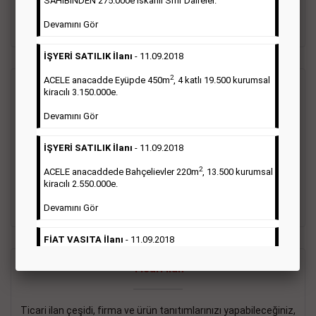
SAHİBİNDEN 275.000e İskanlı Sıfır Daireler.
sayısı şartı aranmamaktadır.
Devamını Gör
Detaylı Bilgi & İlan Örnekleri
İŞYERİ SATILIK İlanı
- 11.09.2018
2
ACELE anacadde Eyüpde 450m
, 4 katlı 19.500 kurumsal
Vasıta İlanı
kiracılı 3.150.000e.
Devamını Gör
Sarı sayfa ilanlar alım- satım, duyuru, mini reklam şeklinde
ifade edilebilen ilanlardır. Gazetelerin tirajını önemli ölçüde
İŞYERİ SATILIK İlanı
- 11.09.2018
etkilerler ve gazete gelirlerinin de önemli bir bölümünü
oluştururlar.Sabah sarı sayfa eleman ilanlarında 6 kelime
2
ACELE anacaddede Bahçelievler 220m
, 13.500 kurumsal
sayısı şartı aranmamaktadır.
kiracılı 2.550.000e.
Detaylı Bilgi & İlan Örnekleri
Devamını Gör
FİAT VASITA İlanı
- 11.09.2018
2
ACELE Anacaddede Şişli 180m
, 3 katlı, 16.500 kiracılı
Ticari İlan
2.800.000e kurumsal mağaza.
Devamını Gör
Ticari ilan çeşidi, firma ve ürün tanıtımlarınızı yapabileceğiniz,