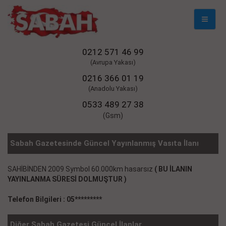
Mobil
Naviga
0212 571 46 99
(Avrupa Yakası)
0216 366 01 19
(Anadolu Yakası)
0533 489 27 38
(Gsm)
Sabah Gazetesinde Güncel Yayınlanmış Vasıta İlanı
SAHİBİNDEN 2009 Symbol 60.000km hasarsız
( BU İLANIN
YAYINLANMA SÜRESİ DOLMUŞTUR )
Telefon Bilgileri : 05*********
Diğer Sabah Gazetesi Güncel İlanlar