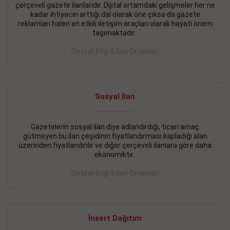
çerçeveli gazete ilanlarıdır. Dijital ortamdaki gelişmeler her ne
BAKIRKÖY SATILIK İlanı
- 11.09.2018
kadar ihtiyacın arttığı dal olarak öne çıksa da gazete
reklamları halen en etkili iletişim araçları olarak hayati önem
KARTALTEPEde kelepir 2+ 1 satılık daire
taşımaktadır.
Devamını Gör
Detaylı Bilgi & İlan Örnekleri
FATİH SATILIK İlanı
- 11.09.2018
FATİH Merkezde kelepir 2+ 1 daire
Sosyal İlan
Devamını Gör
Gazetelerin sosyal ilan diye adlandırdığı, ticari amaç
İŞYERİ KİRALIK İlanı
- 11.09.2018
gütmeyen bu ilan çeşidinin fiyatlandırması kapladığı alan
BEYLİKDÜZÜ Kavaklıda 4 katlı bina
üzerinden fiyatlandırılır ve diğer çerçeveli ilanlara göre daha
ekonomiktir.
Devamını Gör
Detaylı Bilgi & İlan Örnekleri
SİLİVRİ SATILIK İlanı
- 11.09.2018
AVCILAR Parsellerde 2 katlı, iskanlı, 8.000e kurumsal
kiracılı, 1.600.000e kelepir mağaza.
İnsert Dağıtım
Devamını Gör