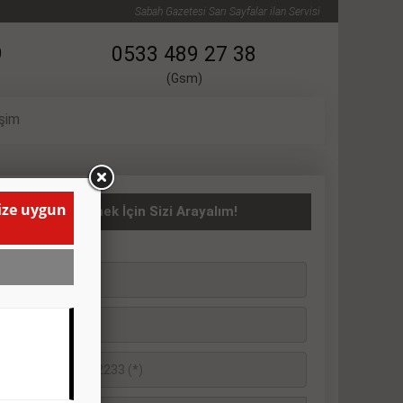
Sabah Gazetesi Sarı Sayfalar ilan Servisi
9
0533 489 27 38
(Gsm)
işim
size uygun
asıta İlanı Vermek İçin Sizi Arayalım!