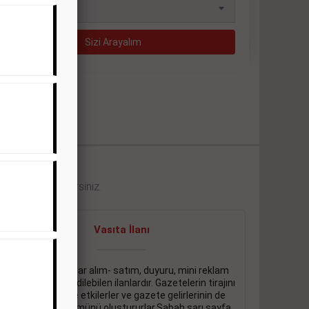
eklerini görebilirsiniz.
Vasıta İlanı
Sarı sayfa ilanlar alım- satım, duyuru, mini reklam
şeklinde ifade edilebilen ilanlardır. Gazetelerin tirajını
önemli ölçüde etkilerler ve gazete gelirlerinin de
önemli bir bölümünü oluştururlar.Sabah sarı sayfa