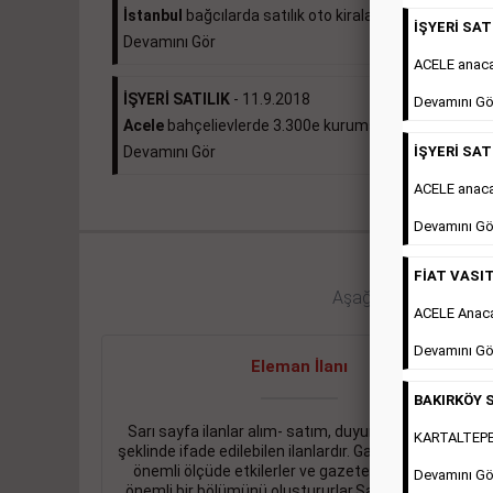
İstanbul
bağcılarda satılık oto kiralama...
İŞYERİ SATI
Devamını Gör
ACELE anac
İŞYERİ SATILIK
- 11.9.2018
Devamını Gö
Acele
bahçelievlerde 3.300e kurumsal kiracılı 490...
İŞYERİ SATI
Devamını Gör
ACELE anaca
Devamını Gö
FİAT VASIT
Aşağıdaki bağlantıları 
ACELE Anac
Devamını Gö
Eleman İlanı
BAKIRKÖY S
Sarı sayfa ilanlar alım- satım, duyuru, mini reklam
KARTALTEPEde
şeklinde ifade edilebilen ilanlardır. Gazetelerin tirajını
önemli ölçüde etkilerler ve gazete gelirlerinin de
Devamını Gö
önemli bir bölümünü oluştururlar.Sabah sarı sayfa