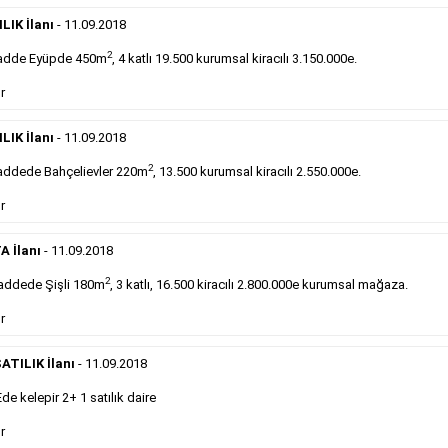
Devren
kiralık maltepede çayocağı....
LIK İlanı
- 11.09.2018
Devamını Gör
2
adde Eyüpde 450m
, 4 katlı 19.500 kurumsal kiracılı 3.150.000e.
DEVREDENLER SATILIK
- 11.9.2018
r
Halkalı
meydanındaki lokantamız devren satılıktır....
LIK İlanı
- 11.09.2018
Devamını Gör
2
ddede Bahçelievler 220m
, 13.500 kurumsal kiracılı 2.550.000e.
r
Sabah Gazetesi İlan Çeşitleri
A İlanı
- 11.09.2018
takip ederek farklı ilan türleri hakkında detaylara ulaşabilir, ilan örn
2
addede Şişli 180m
, 3 katlı, 16.500 kiracılı 2.800.000e kurumsal mağaza.
r
Emlak İlanı
ATILIK İlanı
- 11.09.2018
Sarı sayfa ilanlar alım- satım, duyuru, mini reklam
 kelepir 2+ 1 satılık daire
şeklinde ifade edilebilen ilanlardır. Gazetelerin tirajını
önemli ölçüde etkilerler ve gazete gelirlerinin de
r
önemli bir bölümünü oluştururlar.Sabah sarı sayfa