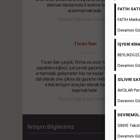
eleman ilanlarında 6 kelime sayısı şartı
FATİH SATIL
aranmamaktadır.
Detaylı Bilgi & İlan Örnekleri
FATİH Merkez
Devamını Gö
Ticari İlan
İŞYERİ KİRA
BEYLİKDÜZÜ 
Ticari ilan çeşidi, firma ve ürün tanıtımlarınızı
Devamını Gö
yapabileceğiniz, çerçeveli gazete ilanlarıdır. Dijital
ortamdaki gelişmeler her ne kadar ihtiyacın arttığı
dal olarak öne çıksa da gazete reklamları halen en
SİLİVRİ SAT
etkili iletişim araçları olarak hayati önem
AVCILAR Pars
taşımaktadır.
Detaylı Bilgi & İlan Örnekleri
Devamını Gö
DEVREMÜLK 
SİNYE Teksti
İletişim Bilgilerimiz
Devamını Gö