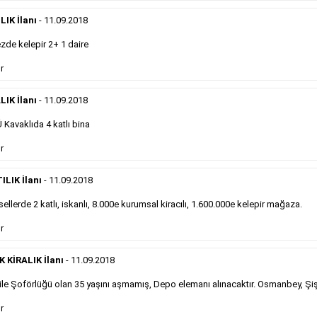
eleman ilanlarında 6 kelime sayısı şartı
IK İlanı
- 11.09.2018
aranmamaktadır.
Detaylı Bilgi & İlan Örnekleri
de kelepir 2+ 1 daire
r
Sosyal İlan
LIK İlanı
- 11.09.2018
Kavaklıda 4 katlı bina
Gazetelerin sosyal ilan diye adlandırdığı, ticari amaç
r
gütmeyen bu ilan çeşidinin fiyatlandırması kapladığı
alan üzerinden fiyatlandırılır ve diğer çerçeveli
ilanlara göre daha ekonomiktir.
ILIK İlanı
- 11.09.2018
ellerde 2 katlı, iskanlı, 8.000e kurumsal kiracılı, 1.600.000e kelepir mağaza.
Detaylı Bilgi & İlan Örnekleri
r
KİRALIK İlanı
- 11.09.2018
le Şoförlüğü olan 35 yaşını aşmamış, Depo elemanı alınacaktır. Osmanbey, Şiş
Kampanyalarımız
S
r