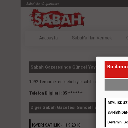
Sabah ilan Departmanı
Anasayfa
Sabah'a İlan Vermek
Bu ilanın
Sabah Gazetesinde Güncel Yayınlanmış Vasıta 
1992 Tempra kredi sebebiyle sahibinden
( BU İLANIN
Telefon Bilgileri : 05*********
BEYLİKDÜZÜ
Diğer Sabah Gazetesi Güncel İlanlar
SAHİBİNDEN 2
Devamını Gö
İŞYERİ SATILIK
- 11.9.2018