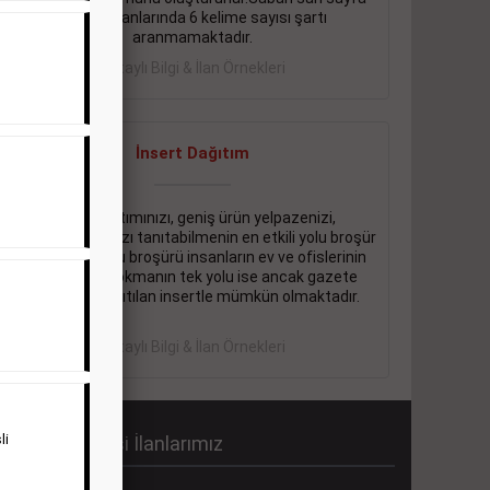
eleman ilanlarında 6 kelime sayısı şartı
aranmamaktadır.
Detaylı Bilgi & İlan Örnekleri
İnsert Dağıtım
Firma tanıtımınızı, geniş ürün yelpazenizi,
promosyonlarınızı tanıtabilmenin en etkili yolu broşür
dağıtmaktır. Bu broşürü insanların ev ve ofislerinin
içine kadar sokmanın tek yolu ise ancak gazete
içerisinde dağıtılan insertle mümkün olmaktadır.
Detaylı Bilgi & İlan Örnekleri
li
abah Gazetesi İlanlarımız