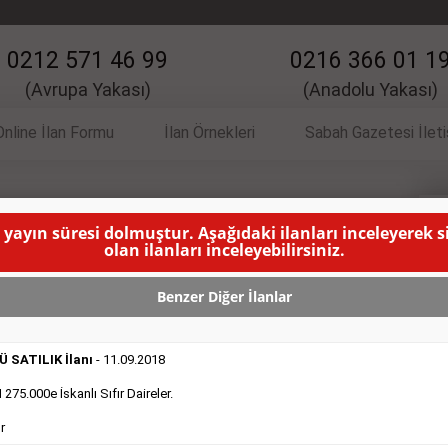
0212 571 46 99
0216 366 01 1
(Avrupa Yakası)
(Anadolu Yakası)
Online İlan Formu
İlan Örnekleri
Sabah Gazetesi İlet
 yayın süresi dolmuştur. Aşağıdaki ilanları inceleyerek 
İlanı
V
olan ilanları inceleyebilirsiniz.
 YAYINLANMA SÜRESİ DOLMUŞTUR )
Benzer Diğer İlanlar
 SATILIK İlanı
- 11.09.2018
75.000e İskanlı Sıfır Daireler.
r
DEVREDENLER SATILIK
- 11.9.2018