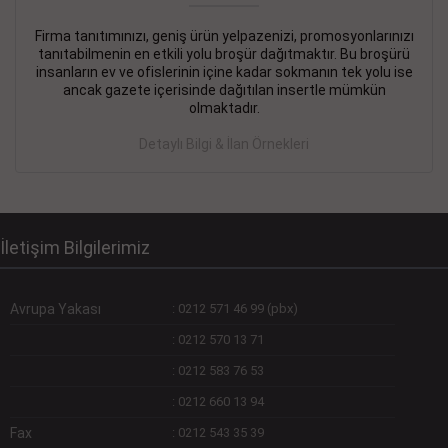
Firma tanıtımınızı, geniş ürün yelpazenizi, promosyonlarınızı
DEVREMÜLK KİRALIK İlanı
- 11.09.2018
tanıtabilmenin en etkili yolu broşür dağıtmaktır. Bu broşürü
insanların ev ve ofislerinin içine kadar sokmanın tek yolu ise
SİNYE Tekstile Şoförlüğü olan 35 yaşını aşmamış, Depo
ancak gazete içerisinde dağıtılan insertle mümkün
elemanı alınacaktır. Osmanbey, Şişli
olmaktadır.
Devamını Gör
Detaylı Bilgi & İlan Örnekleri
DEVREDENLER SATILIK İlanı
- 11.09.2018
BAKIRKÖYde Bayan Kuaförü
Devamını Gör
İletişim Bilgilerimiz
Avrupa Yakası
:
0212 571 46 99 (pbx)
:
0212 570 13 71
:
0212 583 76 53
:
0212 660 13 94
Fax
:
0212 543 35 39