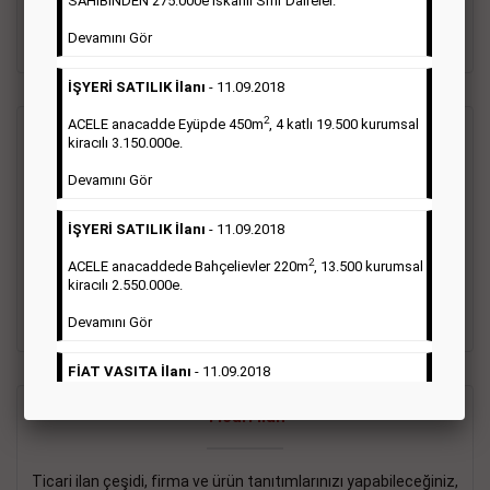
SAHİBİNDEN 275.000e İskanlı Sıfır Daireler.
sayısı şartı aranmamaktadır.
Devamını Gör
Detaylı Bilgi & İlan Örnekleri
İŞYERİ SATILIK İlanı
- 11.09.2018
2
ACELE anacadde Eyüpde 450m
, 4 katlı 19.500 kurumsal
Vasıta İlanı
kiracılı 3.150.000e.
Devamını Gör
Sarı sayfa ilanlar alım- satım, duyuru, mini reklam şeklinde
ifade edilebilen ilanlardır. Gazetelerin tirajını önemli ölçüde
İŞYERİ SATILIK İlanı
- 11.09.2018
etkilerler ve gazete gelirlerinin de önemli bir bölümünü
oluştururlar.Sabah sarı sayfa eleman ilanlarında 6 kelime
2
ACELE anacaddede Bahçelievler 220m
, 13.500 kurumsal
sayısı şartı aranmamaktadır.
kiracılı 2.550.000e.
Detaylı Bilgi & İlan Örnekleri
Devamını Gör
FİAT VASITA İlanı
- 11.09.2018
2
ACELE Anacaddede Şişli 180m
, 3 katlı, 16.500 kiracılı
Ticari İlan
2.800.000e kurumsal mağaza.
Devamını Gör
Ticari ilan çeşidi, firma ve ürün tanıtımlarınızı yapabileceğiniz,