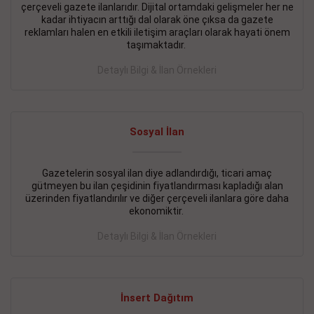
çerçeveli gazete ilanlarıdır. Dijital ortamdaki gelişmeler her ne
BAKIRKÖY SATILIK İlanı
- 11.09.2018
kadar ihtiyacın arttığı dal olarak öne çıksa da gazete
reklamları halen en etkili iletişim araçları olarak hayati önem
KARTALTEPEde kelepir 2+ 1 satılık daire
taşımaktadır.
Devamını Gör
Detaylı Bilgi & İlan Örnekleri
FATİH SATILIK İlanı
- 11.09.2018
FATİH Merkezde kelepir 2+ 1 daire
Sosyal İlan
Devamını Gör
Gazetelerin sosyal ilan diye adlandırdığı, ticari amaç
İŞYERİ KİRALIK İlanı
- 11.09.2018
gütmeyen bu ilan çeşidinin fiyatlandırması kapladığı alan
BEYLİKDÜZÜ Kavaklıda 4 katlı bina
üzerinden fiyatlandırılır ve diğer çerçeveli ilanlara göre daha
ekonomiktir.
Devamını Gör
Detaylı Bilgi & İlan Örnekleri
SİLİVRİ SATILIK İlanı
- 11.09.2018
AVCILAR Parsellerde 2 katlı, iskanlı, 8.000e kurumsal
kiracılı, 1.600.000e kelepir mağaza.
İnsert Dağıtım
Devamını Gör