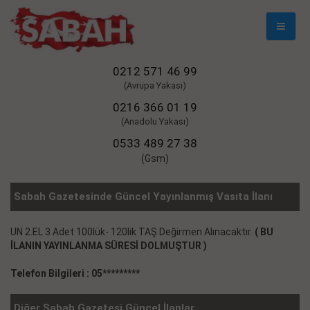
Mobil
Naviga
0212 571 46 99
(Avrupa Yakası)
0216 366 01 19
(Anadolu Yakası)
0533 489 27 38
(Gsm)
Sabah Gazetesinde Güncel Yayınlanmış Vasıta İlanı
UN 2.EL 3 Adet 100lük- 120lik TAŞ Değirmen Alınacaktır.
( BU
İLANIN YAYINLANMA SÜRESİ DOLMUŞTUR )
Telefon Bilgileri : 05*********
Diğer Sabah Gazetesi Güncel İlanlar