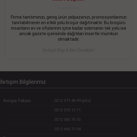
Devamını Gör
DEVREMÜLK KİRALIK İlanı
- 11.09.2018
Firma tanıtımınızı, geniş ürün yelpazenizi, promosyonlarınızı
tanıtabilmenin en etkili yolu broşür dağıtmaktır. Bu broşürü
SİNYE Tekstile Şoförlüğü olan 35 yaşını aşmamış, Depo
insanların ev ve ofislerinin içine kadar sokmanın tek yolu ise
elemanı alınacaktır. Osmanbey, Şişli
ancak gazete içerisinde dağıtılan insertle mümkün
olmaktadır.
Devamını Gör
Detaylı Bilgi & İlan Örnekleri
DEVREDENLER SATILIK İlanı
- 11.09.2018
BAKIRKÖYde Bayan Kuaförü
Devamını Gör
İletişim Bilgilerimiz
Avrupa Yakası
:
0212 571 46 99 (pbx)
:
0212 570 13 71
:
0212 583 76 53
:
0212 660 13 94