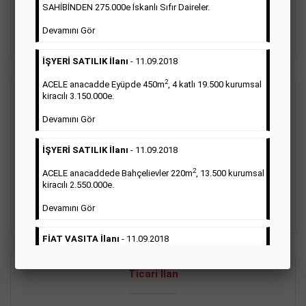
oluştururlar.Sabah sarı sayfa eleman ilanlarında 6 kelime
SAHİBİNDEN 275.000e İskanlı Sıfır Daireler.
sayısı şartı aranmamaktadır.
Devamını Gör
Detaylı Bilgi & İlan Örnekleri
İŞYERİ SATILIK İlanı
- 11.09.2018
2
ACELE anacadde Eyüpde 450m
, 4 katlı 19.500 kurumsal
kiracılı 3.150.000e.
Vasıta İlanı
Devamını Gör
Sarı sayfa ilanlar alım- satım, duyuru, mini reklam şeklinde
İŞYERİ SATILIK İlanı
- 11.09.2018
ifade edilebilen ilanlardır. Gazetelerin tirajını önemli ölçüde
etkilerler ve gazete gelirlerinin de önemli bir bölümünü
2
ACELE anacaddede Bahçelievler 220m
, 13.500 kurumsal
oluştururlar.Sabah sarı sayfa eleman ilanlarında 6 kelime
kiracılı 2.550.000e.
sayısı şartı aranmamaktadır.
Devamını Gör
Detaylı Bilgi & İlan Örnekleri
FİAT VASITA İlanı
- 11.09.2018
2
ACELE Anacaddede Şişli 180m
, 3 katlı, 16.500 kiracılı
Ticari İlan
2.800.000e kurumsal mağaza.
Devamını Gör