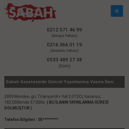
Mobil
Naviga
0212 571 46 99
(Avrupa Yakası)
0216 366 01 19
(Anadolu Yakası)
0533 489 27 38
(Gsm)
Sabah Gazetesinde Güncel Yayınlanmış Vasıta İlanı
2009 Mondeo, gri, TitanyumX+ full 2.0TDCI, hasarsız,
182.000kmde 57.000e.
( BU İLANIN YAYINLANMA SÜRESİ
DOLMUŞTUR )
Telefon Bilgileri : 05*********