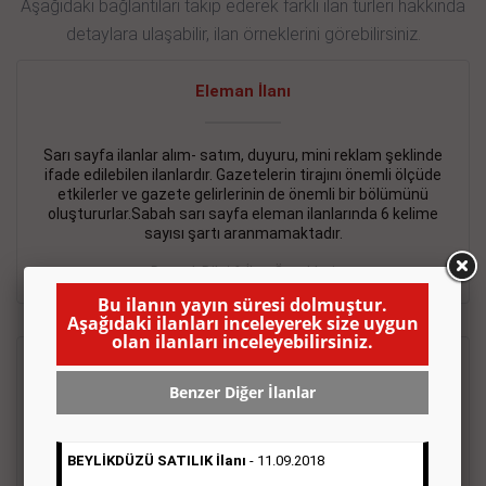
Aşağıdaki bağlantıları takip ederek farklı ilan türleri hakkında
detaylara ulaşabilir, ilan örneklerini görebilirsiniz.
Eleman İlanı
Sarı sayfa ilanlar alım- satım, duyuru, mini reklam şeklinde
ifade edilebilen ilanlardır. Gazetelerin tirajını önemli ölçüde
etkilerler ve gazete gelirlerinin de önemli bir bölümünü
oluştururlar.Sabah sarı sayfa eleman ilanlarında 6 kelime
sayısı şartı aranmamaktadır.
Detaylı Bilgi & İlan Örnekleri
Bu ilanın yayın süresi dolmuştur.
Aşağıdaki ilanları inceleyerek size uygun
olan ilanları inceleyebilirsiniz.
Emlak İlanı
Benzer Diğer İlanlar
Sarı sayfa ilanlar alım- satım, duyuru, mini reklam şeklinde
ifade edilebilen ilanlardır. Gazetelerin tirajını önemli ölçüde
BEYLİKDÜZÜ SATILIK İlanı
- 11.09.2018
etkilerler ve gazete gelirlerinin de önemli bir bölümünü