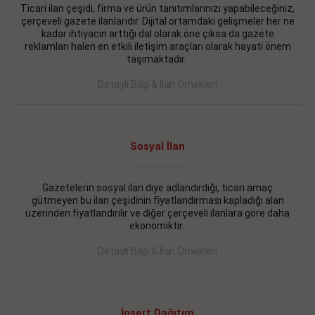
Ticari ilan çeşidi, firma ve ürün tanıtımlarınızı yapabileceğiniz,
çerçeveli gazete ilanlarıdır. Dijital ortamdaki gelişmeler her ne
BAKIRKÖY SATILIK İlanı
- 11.09.2018
kadar ihtiyacın arttığı dal olarak öne çıksa da gazete
KARTALTEPEde kelepir 2+ 1 satılık daire
reklamları halen en etkili iletişim araçları olarak hayati önem
taşımaktadır.
Devamını Gör
Detaylı Bilgi & İlan Örnekleri
FATİH SATILIK İlanı
- 11.09.2018
FATİH Merkezde kelepir 2+ 1 daire
Sosyal İlan
Devamını Gör
İŞYERİ KİRALIK İlanı
- 11.09.2018
Gazetelerin sosyal ilan diye adlandırdığı, ticari amaç
gütmeyen bu ilan çeşidinin fiyatlandırması kapladığı alan
BEYLİKDÜZÜ Kavaklıda 4 katlı bina
üzerinden fiyatlandırılır ve diğer çerçeveli ilanlara göre daha
ekonomiktir.
Devamını Gör
Detaylı Bilgi & İlan Örnekleri
SİLİVRİ SATILIK İlanı
- 11.09.2018
AVCILAR Parsellerde 2 katlı, iskanlı, 8.000e kurumsal
kiracılı, 1.600.000e kelepir mağaza.
İnsert Dağıtım