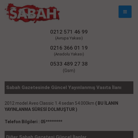
Mobil
Naviga
0212 571 46 99
(Avrupa Yakası)
0216 366 01 19
(Anadolu Yakası)
0533 489 27 38
(Gsm)
Sabah Gazetesinde Güncel Yayınlanmış Vasıta İlanı
2012 model Aveo Classic 1.4 sedan 54.000km
( BU İLANIN
YAYINLANMA SÜRESİ DOLMUŞTUR )
Telefon Bilgileri : 05*********
Diğer Sabah Gazetesi Güncel İlanlar