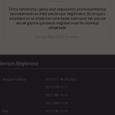
Firma tanıtımınızı, geniş ürün yelpazenizi, promosyonlarınızı
DEVREMÜLK KİRALIK İlanı
- 11.09.2018
tanıtabilmenin en etkili yolu broşür dağıtmaktır. Bu broşürü
insanların ev ve ofislerinin içine kadar sokmanın tek yolu ise
SİNYE Tekstile Şoförlüğü olan 35 yaşını aşmamış, Depo
ancak gazete içerisinde dağıtılan insertle mümkün
elemanı alınacaktır. Osmanbey, Şişli
olmaktadır.
Devamını Gör
Detaylı Bilgi & İlan Örnekleri
DEVREDENLER SATILIK İlanı
- 11.09.2018
BAKIRKÖYde Bayan Kuaförü
Devamını Gör
İletişim Bilgilerimiz
Avrupa Yakası
:
0212 571 46 99 (pbx)
:
0212 570 13 71
:
0212 583 76 53
:
0212 660 13 94
Fax
:
0212 543 35 39