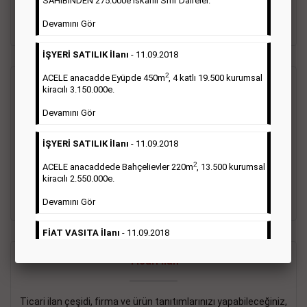
SAHİBİNDEN 275.000e İskanlı Sıfır Daireler.
sayısı şartı aranmamaktadır.
Devamını Gör
Detaylı Bilgi & İlan Örnekleri
İŞYERİ SATILIK İlanı
- 11.09.2018
2
ACELE anacadde Eyüpde 450m
, 4 katlı 19.500 kurumsal
Vasıta İlanı
kiracılı 3.150.000e.
Devamını Gör
Sarı sayfa ilanlar alım- satım, duyuru, mini reklam şeklinde
ifade edilebilen ilanlardır. Gazetelerin tirajını önemli ölçüde
İŞYERİ SATILIK İlanı
- 11.09.2018
etkilerler ve gazete gelirlerinin de önemli bir bölümünü
oluştururlar.Sabah sarı sayfa eleman ilanlarında 6 kelime
2
ACELE anacaddede Bahçelievler 220m
, 13.500 kurumsal
sayısı şartı aranmamaktadır.
kiracılı 2.550.000e.
Detaylı Bilgi & İlan Örnekleri
Devamını Gör
FİAT VASITA İlanı
- 11.09.2018
2
ACELE Anacaddede Şişli 180m
, 3 katlı, 16.500 kiracılı
Ticari İlan
2.800.000e kurumsal mağaza.
Devamını Gör
Ticari ilan çeşidi, firma ve ürün tanıtımlarınızı yapabileceğiniz,