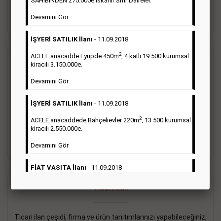
SAHİBİNDEN 275.000e İskanlı Sıfır Daireler.
sayısı şartı aranmamaktadır.
Devamını Gör
Detaylı Bilgi & İlan Örnekleri
İŞYERİ SATILIK İlanı
- 11.09.2018
2
ACELE anacadde Eyüpde 450m
, 4 katlı 19.500 kurumsal
Vasıta İlanı
kiracılı 3.150.000e.
Devamını Gör
Sarı sayfa ilanlar alım- satım, duyuru, mini reklam şeklinde
ifade edilebilen ilanlardır. Gazetelerin tirajını önemli ölçüde
İŞYERİ SATILIK İlanı
- 11.09.2018
etkilerler ve gazete gelirlerinin de önemli bir bölümünü
oluştururlar.Sabah sarı sayfa eleman ilanlarında 6 kelime
2
ACELE anacaddede Bahçelievler 220m
, 13.500 kurumsal
sayısı şartı aranmamaktadır.
kiracılı 2.550.000e.
Detaylı Bilgi & İlan Örnekleri
Devamını Gör
FİAT VASITA İlanı
- 11.09.2018
2
ACELE Anacaddede Şişli 180m
, 3 katlı, 16.500 kiracılı
Ticari İlan
2.800.000e kurumsal mağaza.
Devamını Gör
Ticari ilan çeşidi, firma ve ürün tanıtımlarınızı yapabileceğiniz,