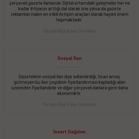
çerçeveli gazete ilanlarıdır. Dijital ortamdaki gelişmeler her ne
BAKIRKÖY SATILIK İlanı
- 11.09.2018
kadar ihtiyacın arttığı dal olarak öne çıksa da gazete
reklamları halen en etkili iletişim araçları olarak hayati önem
KARTALTEPEde kelepir 2+ 1 satılık daire
taşımaktadır.
Devamını Gör
Detaylı Bilgi & İlan Örnekleri
FATİH SATILIK İlanı
- 11.09.2018
FATİH Merkezde kelepir 2+ 1 daire
Sosyal İlan
Devamını Gör
Gazetelerin sosyal ilan diye adlandırdığı, ticari amaç
İŞYERİ KİRALIK İlanı
- 11.09.2018
gütmeyen bu ilan çeşidinin fiyatlandırması kapladığı alan
BEYLİKDÜZÜ Kavaklıda 4 katlı bina
üzerinden fiyatlandırılır ve diğer çerçeveli ilanlara göre daha
ekonomiktir.
Devamını Gör
Detaylı Bilgi & İlan Örnekleri
SİLİVRİ SATILIK İlanı
- 11.09.2018
AVCILAR Parsellerde 2 katlı, iskanlı, 8.000e kurumsal
kiracılı, 1.600.000e kelepir mağaza.
İnsert Dağıtım
Devamını Gör