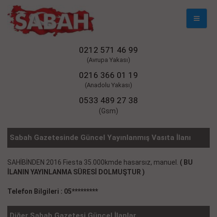
Mobil
Naviga
0212 571 46 99
(Avrupa Yakası)
0216 366 01 19
(Anadolu Yakası)
0533 489 27 38
(Gsm)
Sabah Gazetesinde Güncel Yayınlanmış Vasıta İlanı
SAHİBİNDEN 2016 Fiesta 35.000kmde hasarsız, manuel.
( BU
İLANIN YAYINLANMA SÜRESİ DOLMUŞTUR )
Telefon Bilgileri : 05*********
Diğer Sabah Gazetesi Güncel İlanlar