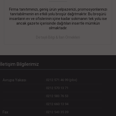
Firma tanıtımınızı, geniş ürün yelpazenizi, promosyonlarınızı
DEVREMÜLK KİRALIK İlanı
- 11.09.2018
tanıtabilmenin en etkili yolu broşür dağıtmaktır. Bu broşürü
insanların ev ve ofislerinin içine kadar sokmanın tek yolu ise
SİNYE Tekstile Şoförlüğü olan 35 yaşını aşmamış, Depo
ancak gazete içerisinde dağıtılan insertle mümkün
elemanı alınacaktır. Osmanbey, Şişli
olmaktadır.
Devamını Gör
Detaylı Bilgi & İlan Örnekleri
DEVREDENLER SATILIK İlanı
- 11.09.2018
BAKIRKÖYde Bayan Kuaförü
Devamını Gör
İletişim Bilgilerimiz
Avrupa Yakası
:
0212 571 46 99 (pbx)
:
0212 570 13 71
:
0212 583 76 53
:
0212 660 13 94
Fax
:
0212 543 35 39