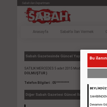
Sabah ilan Departmanı
Anasayfa
Sabah'a İlan Vermek
Sabah Gazetesinde Güncel Yayınlanmış Vasıta 
Bu ilanın
SATILIK MERCEDES 5 adet 2015 Model 41/ 40 4 Adet 2
DOLMUŞTUR )
Telefon Bilgileri : 05*********
BEYLİKDÜZÜ
Diğer Sabah Gazetesi Güncel İlanlar
SAHİBİNDEN 2
Devamını Gö