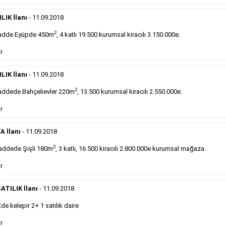
DEVREDENLER SATILIK
- 11.9.2018
Devren
kiralık maltepede çayocağı....
LIK İlanı
- 11.09.2018
Devamını Gör
2
adde Eyüpde 450m
, 4 katlı 19.500 kurumsal kiracılı 3.150.000e.
r
DEVREDENLER SATILIK
- 11.9.2018
Halkalı
meydanındaki lokantamız devren satılıktır....
LIK İlanı
- 11.09.2018
Devamını Gör
2
ddede Bahçelievler 220m
, 13.500 kurumsal kiracılı 2.550.000e.
r
Sabah Gazetesi İlan Çeşitleri
A İlanı
- 11.09.2018
takip ederek farklı ilan türleri hakkında detaylara ulaşabilir, ilan örn
2
addede Şişli 180m
, 3 katlı, 16.500 kiracılı 2.800.000e kurumsal mağaza.
r
Emlak İlanı
ATILIK İlanı
- 11.09.2018
 kelepir 2+ 1 satılık daire
Sarı sayfa ilanlar alım- satım, duyuru, mini reklam
şeklinde ifade edilebilen ilanlardır. Gazetelerin tirajını
r