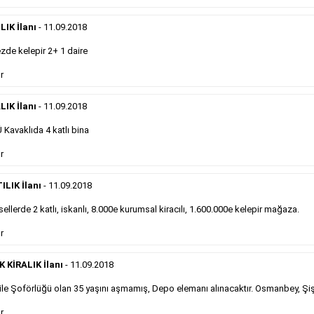
önemli ölçüde etkilerler ve gazete gelirlerinin de
önemli bir bölümünü oluştururlar.Sabah sarı sayfa
eleman ilanlarında 6 kelime sayısı şartı
IK İlanı
- 11.09.2018
aranmamaktadır.
de kelepir 2+ 1 daire
Detaylı Bilgi & İlan Örnekleri
r
LIK İlanı
- 11.09.2018
Sosyal İlan
Kavaklıda 4 katlı bina
Gazetelerin sosyal ilan diye adlandırdığı, ticari amaç
r
gütmeyen bu ilan çeşidinin fiyatlandırması kapladığı
alan üzerinden fiyatlandırılır ve diğer çerçeveli
ILIK İlanı
- 11.09.2018
ilanlara göre daha ekonomiktir.
ellerde 2 katlı, iskanlı, 8.000e kurumsal kiracılı, 1.600.000e kelepir mağaza.
r
Detaylı Bilgi & İlan Örnekleri
KİRALIK İlanı
- 11.09.2018
le Şoförlüğü olan 35 yaşını aşmamış, Depo elemanı alınacaktır. Osmanbey, Şiş
Kampanyalarımız
S
r