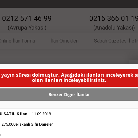
0212 571 46 99
0216 366 01 1
(Avrupa Yakası)
(Anadolu Yakası)
Online İlan Formu
İlan Örnekleri
Sabah Gazetesi İlet
İlanı
V
 yayın süresi dolmuştur. Aşağıdaki ilanları inceleyerek 
olan ilanları inceleyebilirsiniz.
011 Model 32/ 36 Mikser
( BU İLANIN YAYINLANMA SÜRESİ
Benzer Diğer İlanlar
 SATILIK İlanı
- 11.09.2018
75.000e İskanlı Sıfır Daireler.
r