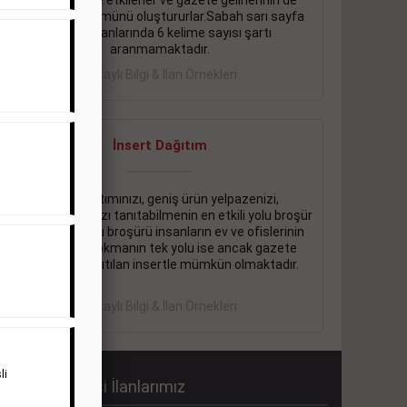
önemli ölçüde etkilerler ve gazete gelirlerinin de
önemli bir bölümünü oluştururlar.Sabah sarı sayfa
eleman ilanlarında 6 kelime sayısı şartı
aranmamaktadır.
Detaylı Bilgi & İlan Örnekleri
İnsert Dağıtım
Firma tanıtımınızı, geniş ürün yelpazenizi,
promosyonlarınızı tanıtabilmenin en etkili yolu broşür
dağıtmaktır. Bu broşürü insanların ev ve ofislerinin
içine kadar sokmanın tek yolu ise ancak gazete
içerisinde dağıtılan insertle mümkün olmaktadır.
Detaylı Bilgi & İlan Örnekleri
li
abah Gazetesi İlanlarımız