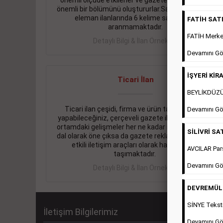
önemli ölçüde etkilerler ve gazete gelirlerinin de
önemli bir bölümünü oluştururlar.Sabah sarı sayfa
eleman ilanlarında 6 kelime sayısı şartı
FATİH SATIL
aranmamaktadır.
FATİH Merkez
Detaylı Bilgi & İlan Örnekleri
Devamını Gö
İŞYERİ KİRA
Ticari İlan
BEYLİKDÜZÜ 
Ticari ilan çeşidi, firma ve ürün tanıtımlarınızı
Devamını Gö
yapabileceğiniz, çerçeveli gazete ilanlarıdır. Dijital
ortamdaki gelişmeler her ne kadar ihtiyacın arttığı
SİLİVRİ SAT
dal olarak öne çıksa da gazete reklamları halen en
etkili iletişim araçları olarak hayati önem
AVCILAR Pars
taşımaktadır.
Devamını Gö
Detaylı Bilgi & İlan Örnekleri
DEVREMÜLK 
SİNYE Teksti
İletişim Bilgilerimiz
Devamını Gö