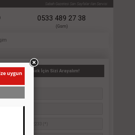
Sabah Gazetesi Sarı Sayfalar ilan Servisi
9
0533 489 27 38
(Gsm)
işim
asıta İlanı Vermek İçin Sizi Arayalım!
size uygun