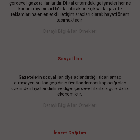
çerçeveli gazete ilanlarıdır. Dijital ortamdaki gelişmeler her ne
BAKIRKÖY SATILIK İlanı
- 11.09.2018
kadar ihtiyacın arttığı dal olarak öne çıksa da gazete
reklamları halen en etkili iletişim araçları olarak hayati önem
KARTALTEPEde kelepir 2+ 1 satılık daire
taşımaktadır.
Devamını Gör
Detaylı Bilgi & İlan Örnekleri
FATİH SATILIK İlanı
- 11.09.2018
FATİH Merkezde kelepir 2+ 1 daire
Sosyal İlan
Devamını Gör
Gazetelerin sosyal ilan diye adlandırdığı, ticari amaç
İŞYERİ KİRALIK İlanı
- 11.09.2018
gütmeyen bu ilan çeşidinin fiyatlandırması kapladığı alan
BEYLİKDÜZÜ Kavaklıda 4 katlı bina
üzerinden fiyatlandırılır ve diğer çerçeveli ilanlara göre daha
ekonomiktir.
Devamını Gör
Detaylı Bilgi & İlan Örnekleri
SİLİVRİ SATILIK İlanı
- 11.09.2018
AVCILAR Parsellerde 2 katlı, iskanlı, 8.000e kurumsal
kiracılı, 1.600.000e kelepir mağaza.
İnsert Dağıtım
Devamını Gör