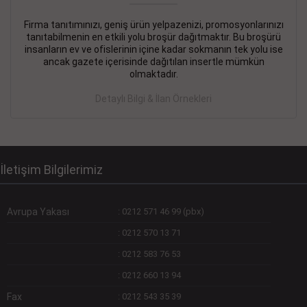
Firma tanıtımınızı, geniş ürün yelpazenizi, promosyonlarınızı
DEVREMÜLK KİRALIK İlanı
- 11.09.2018
tanıtabilmenin en etkili yolu broşür dağıtmaktır. Bu broşürü
insanların ev ve ofislerinin içine kadar sokmanın tek yolu ise
SİNYE Tekstile Şoförlüğü olan 35 yaşını aşmamış, Depo
ancak gazete içerisinde dağıtılan insertle mümkün
elemanı alınacaktır. Osmanbey, Şişli
olmaktadır.
Devamını Gör
Detaylı Bilgi & İlan Örnekleri
DEVREDENLER SATILIK İlanı
- 11.09.2018
BAKIRKÖYde Bayan Kuaförü
Devamını Gör
İletişim Bilgilerimiz
Avrupa Yakası
:
0212 571 46 99 (pbx)
:
0212 570 13 71
:
0212 583 76 53
:
0212 660 13 94
Fax
:
0212 543 35 39