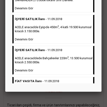
SAHİBİNDEN 275.000e İskanlı Sıfır Daireler.
sayısı şartı aranmamaktadır.
Devamını Gör
Detaylı Bilgi & İlan Örnekleri
İŞYERİ SATILIK İlanı
- 11.09.2018
2
ACELE anacadde Eyüpde 450m
, 4 katlı 19.500 kurumsal
Vasıta İlanı
kiracılı 3.150.000e.
Devamını Gör
Sarı sayfa ilanlar alım- satım, duyuru, mini reklam şeklinde
ifade edilebilen ilanlardır. Gazetelerin tirajını önemli ölçüde
İŞYERİ SATILIK İlanı
- 11.09.2018
etkilerler ve gazete gelirlerinin de önemli bir bölümünü
oluştururlar.Sabah sarı sayfa eleman ilanlarında 6 kelime
2
ACELE anacaddede Bahçelievler 220m
, 13.500 kurumsal
sayısı şartı aranmamaktadır.
kiracılı 2.550.000e.
Detaylı Bilgi & İlan Örnekleri
Devamını Gör
FİAT VASITA İlanı
- 11.09.2018
2
ACELE Anacaddede Şişli 180m
, 3 katlı, 16.500 kiracılı
Ticari İlan
2.800.000e kurumsal mağaza.
Devamını Gör
Ticari ilan çeşidi, firma ve ürün tanıtımlarınızı yapabileceğiniz,