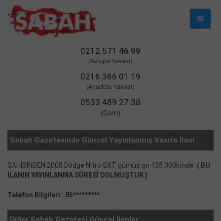
Mobil
Naviga
0212 571 46 99
(Avrupa Yakası)
0216 366 01 19
(Anadolu Yakası)
0533 489 27 38
(Gsm)
Sabah Gazetesinde Güncel Yayınlanmış Vasıta İlanı
SAHİBİNDEN 2008 Dodge Nitro SXT gümüş gri 135.000kmde.
( BU
İLANIN YAYINLANMA SÜRESİ DOLMUŞTUR )
Telefon Bilgileri : 05*********
Diğer Sabah Gazetesi Güncel İlanlar