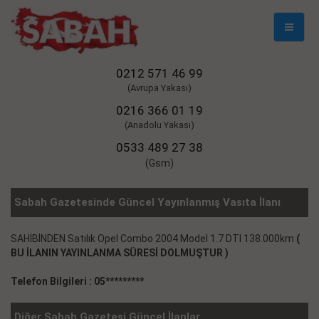
Mobil
Naviga
0212 571 46 99
(Avrupa Yakası)
0216 366 01 19
(Anadolu Yakası)
0533 489 27 38
(Gsm)
Sabah Gazetesinde Güncel Yayınlanmış Vasıta İlanı
SAHİBİNDEN Satılık Opel Combo 2004 Model 1.7 DTI 138.000km
(
BU İLANIN YAYINLANMA SÜRESİ DOLMUŞTUR )
Telefon Bilgileri : 05*********
Diğer Sabah Gazetesi Güncel İlanlar