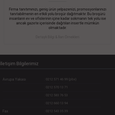
Firma tanıtımınızı, geniş ürün yelpazenizi, promosyonlarınızı
DEVREMÜLK KİRALIK İlanı
- 11.09.2018
tanıtabilmenin en etkili yolu broşür dağıtmaktır. Bu broşürü
insanların ev ve ofislerinin içine kadar sokmanın tek yolu ise
SİNYE Tekstile Şoförlüğü olan 35 yaşını aşmamış, Depo
ancak gazete içerisinde dağıtılan insertle mümkün
elemanı alınacaktır. Osmanbey, Şişli
olmaktadır.
Devamını Gör
Detaylı Bilgi & İlan Örnekleri
DEVREDENLER SATILIK İlanı
- 11.09.2018
BAKIRKÖYde Bayan Kuaförü
Devamını Gör
İletişim Bilgilerimiz
Avrupa Yakası
:
0212 571 46 99 (pbx)
:
0212 570 13 71
:
0212 583 76 53
:
0212 660 13 94
Fax
:
0212 543 35 39