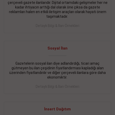
çerçeveli gazete ilanlarıdır. Dijital ortamdaki gelişmeler her ne
BAKIRKÖY SATILIK İlanı
- 11.09.2018
kadar ihtiyacın arttığı dal olarak öne çıksa da gazete
reklamları halen en etkili iletişim araçları olarak hayati önem
KARTALTEPEde kelepir 2+ 1 satılık daire
taşımaktadır.
Devamını Gör
Detaylı Bilgi & İlan Örnekleri
FATİH SATILIK İlanı
- 11.09.2018
FATİH Merkezde kelepir 2+ 1 daire
Sosyal İlan
Devamını Gör
Gazetelerin sosyal ilan diye adlandırdığı, ticari amaç
İŞYERİ KİRALIK İlanı
- 11.09.2018
gütmeyen bu ilan çeşidinin fiyatlandırması kapladığı alan
BEYLİKDÜZÜ Kavaklıda 4 katlı bina
üzerinden fiyatlandırılır ve diğer çerçeveli ilanlara göre daha
ekonomiktir.
Devamını Gör
Detaylı Bilgi & İlan Örnekleri
SİLİVRİ SATILIK İlanı
- 11.09.2018
AVCILAR Parsellerde 2 katlı, iskanlı, 8.000e kurumsal
kiracılı, 1.600.000e kelepir mağaza.
İnsert Dağıtım
Devamını Gör