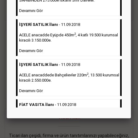
SAHİBİNDEN 275.000e İskanlı Sıfır Daireler.
sayısı şartı aranmamaktadır.
Devamını Gör
Detaylı Bilgi & İlan Örnekleri
İŞYERİ SATILIK İlanı
- 11.09.2018
2
ACELE anacadde Eyüpde 450m
, 4 katlı 19.500 kurumsal
Vasıta İlanı
kiracılı 3.150.000e.
Devamını Gör
Sarı sayfa ilanlar alım- satım, duyuru, mini reklam şeklinde
ifade edilebilen ilanlardır. Gazetelerin tirajını önemli ölçüde
İŞYERİ SATILIK İlanı
- 11.09.2018
etkilerler ve gazete gelirlerinin de önemli bir bölümünü
oluştururlar.Sabah sarı sayfa eleman ilanlarında 6 kelime
2
ACELE anacaddede Bahçelievler 220m
, 13.500 kurumsal
sayısı şartı aranmamaktadır.
kiracılı 2.550.000e.
Detaylı Bilgi & İlan Örnekleri
Devamını Gör
FİAT VASITA İlanı
- 11.09.2018
2
ACELE Anacaddede Şişli 180m
, 3 katlı, 16.500 kiracılı
Ticari İlan
2.800.000e kurumsal mağaza.
Devamını Gör
Ticari ilan çeşidi, firma ve ürün tanıtımlarınızı yapabileceğiniz,