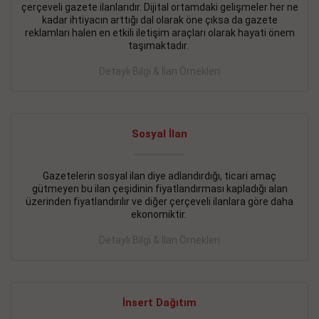
çerçeveli gazete ilanlarıdır. Dijital ortamdaki gelişmeler her ne
BAKIRKÖY SATILIK İlanı
- 11.09.2018
kadar ihtiyacın arttığı dal olarak öne çıksa da gazete
reklamları halen en etkili iletişim araçları olarak hayati önem
KARTALTEPEde kelepir 2+ 1 satılık daire
taşımaktadır.
Devamını Gör
Detaylı Bilgi & İlan Örnekleri
FATİH SATILIK İlanı
- 11.09.2018
FATİH Merkezde kelepir 2+ 1 daire
Sosyal İlan
Devamını Gör
Gazetelerin sosyal ilan diye adlandırdığı, ticari amaç
İŞYERİ KİRALIK İlanı
- 11.09.2018
gütmeyen bu ilan çeşidinin fiyatlandırması kapladığı alan
BEYLİKDÜZÜ Kavaklıda 4 katlı bina
üzerinden fiyatlandırılır ve diğer çerçeveli ilanlara göre daha
ekonomiktir.
Devamını Gör
Detaylı Bilgi & İlan Örnekleri
SİLİVRİ SATILIK İlanı
- 11.09.2018
AVCILAR Parsellerde 2 katlı, iskanlı, 8.000e kurumsal
kiracılı, 1.600.000e kelepir mağaza.
İnsert Dağıtım
Devamını Gör