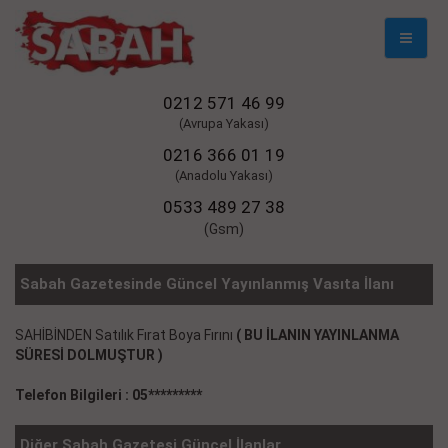
Mobil
Naviga
0212 571 46 99
(Avrupa Yakası)
0216 366 01 19
(Anadolu Yakası)
0533 489 27 38
(Gsm)
Sabah Gazetesinde Güncel Yayınlanmış Vasıta İlanı
SAHİBİNDEN Satılık Fırat Boya Fırını
( BU İLANIN YAYINLANMA
SÜRESİ DOLMUŞTUR )
Telefon Bilgileri : 05*********
Diğer Sabah Gazetesi Güncel İlanlar