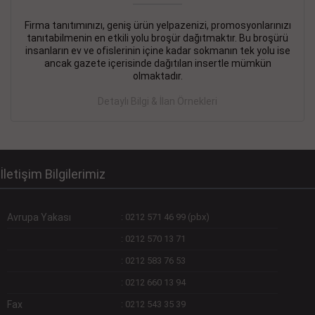
Firma tanıtımınızı, geniş ürün yelpazenizi, promosyonlarınızı
DEVREMÜLK KİRALIK İlanı
- 11.09.2018
tanıtabilmenin en etkili yolu broşür dağıtmaktır. Bu broşürü
insanların ev ve ofislerinin içine kadar sokmanın tek yolu ise
SİNYE Tekstile Şoförlüğü olan 35 yaşını aşmamış, Depo
ancak gazete içerisinde dağıtılan insertle mümkün
elemanı alınacaktır. Osmanbey, Şişli
olmaktadır.
Devamını Gör
Detaylı Bilgi & İlan Örnekleri
DEVREDENLER SATILIK İlanı
- 11.09.2018
BAKIRKÖYde Bayan Kuaförü
Devamını Gör
İletişim Bilgilerimiz
Avrupa Yakası
:
0212 571 46 99 (pbx)
:
0212 570 13 71
:
0212 583 76 53
:
0212 660 13 94
Fax
:
0212 543 35 39