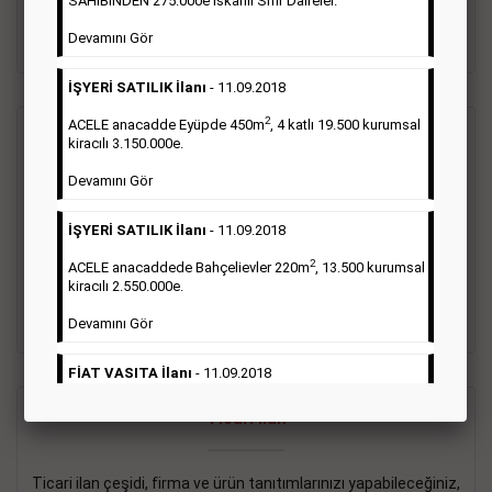
SAHİBİNDEN 275.000e İskanlı Sıfır Daireler.
sayısı şartı aranmamaktadır.
Devamını Gör
Detaylı Bilgi & İlan Örnekleri
İŞYERİ SATILIK İlanı
- 11.09.2018
2
ACELE anacadde Eyüpde 450m
, 4 katlı 19.500 kurumsal
Vasıta İlanı
kiracılı 3.150.000e.
Devamını Gör
Sarı sayfa ilanlar alım- satım, duyuru, mini reklam şeklinde
ifade edilebilen ilanlardır. Gazetelerin tirajını önemli ölçüde
İŞYERİ SATILIK İlanı
- 11.09.2018
etkilerler ve gazete gelirlerinin de önemli bir bölümünü
oluştururlar.Sabah sarı sayfa eleman ilanlarında 6 kelime
2
ACELE anacaddede Bahçelievler 220m
, 13.500 kurumsal
sayısı şartı aranmamaktadır.
kiracılı 2.550.000e.
Detaylı Bilgi & İlan Örnekleri
Devamını Gör
FİAT VASITA İlanı
- 11.09.2018
2
ACELE Anacaddede Şişli 180m
, 3 katlı, 16.500 kiracılı
Ticari İlan
2.800.000e kurumsal mağaza.
Devamını Gör
Ticari ilan çeşidi, firma ve ürün tanıtımlarınızı yapabileceğiniz,