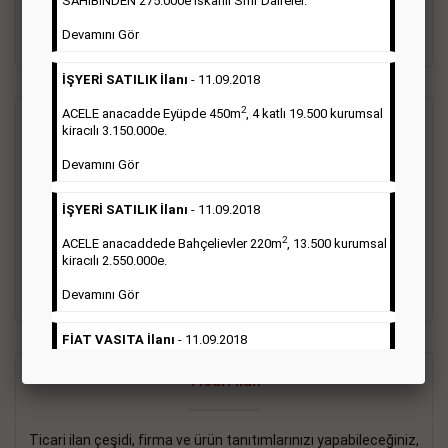
SAHİBİNDEN 275.000e İskanlı Sıfır Daireler.
sayısı şartı aranmamaktadır.
Devamını Gör
Detaylı Bilgi & İlan Örnekleri
İŞYERİ SATILIK İlanı
- 11.09.2018
2
ACELE anacadde Eyüpde 450m
, 4 katlı 19.500 kurumsal
Vasıta İlanı
kiracılı 3.150.000e.
Devamını Gör
Sarı sayfa ilanlar alım- satım, duyuru, mini reklam şeklinde
ifade edilebilen ilanlardır. Gazetelerin tirajını önemli ölçüde
İŞYERİ SATILIK İlanı
- 11.09.2018
etkilerler ve gazete gelirlerinin de önemli bir bölümünü
oluştururlar.Sabah sarı sayfa eleman ilanlarında 6 kelime
2
ACELE anacaddede Bahçelievler 220m
, 13.500 kurumsal
sayısı şartı aranmamaktadır.
kiracılı 2.550.000e.
Detaylı Bilgi & İlan Örnekleri
Devamını Gör
FİAT VASITA İlanı
- 11.09.2018
2
ACELE Anacaddede Şişli 180m
, 3 katlı, 16.500 kiracılı
Ticari İlan
2.800.000e kurumsal mağaza.
Devamını Gör
Ticari ilan çeşidi, firma ve ürün tanıtımlarınızı yapabileceğiniz,