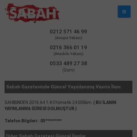
Mobil
Naviga
0212 571 46 99
(Avrupa Yakası)
0216 366 01 19
(Anadolu Yakası)
0533 489 27 38
(Gsm)
Sabah Gazetesinde Güncel Yayınlanmış Vasıta İlanı
SAHİBİNDEN 2016 A4 1.4 Otomatik 24.000km.
( BU İLANIN
YAYINLANMA SÜRESİ DOLMUŞTUR )
Telefon Bilgileri : 05*********
Diğer Sabah Gazetesi Güncel İlanlar