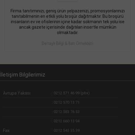
Firma tanıtımınızı, geniş ürün yelpazenizi, promosyonlarınızı
DEVREMÜLK KİRALIK İlanı
- 11.09.2018
tanıtabilmenin en etkili yolu broşür dağıtmaktır. Bu broşürü
insanların ev ve ofislerinin içine kadar sokmanın tek yolu ise
SİNYE Tekstile Şoförlüğü olan 35 yaşını aşmamış, Depo
ancak gazete içerisinde dağıtılan insertle mümkün
elemanı alınacaktır. Osmanbey, Şişli
olmaktadır.
Devamını Gör
Detaylı Bilgi & İlan Örnekleri
DEVREDENLER SATILIK İlanı
- 11.09.2018
BAKIRKÖYde Bayan Kuaförü
Devamını Gör
İletişim Bilgilerimiz
Avrupa Yakası
:
0212 571 46 99 (pbx)
:
0212 570 13 71
:
0212 583 76 53
:
0212 660 13 94
Fax
:
0212 543 35 39