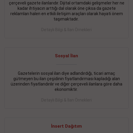
çerçeveli gazete ilanlarıdır. Dijital ortamdaki gelişmeler her ne
BAKIRKÖY SATILIK İlanı
- 11.09.2018
kadar ihtiyacın arttığı dal olarak öne çıksa da gazete
reklamları halen en etkili iletişim araçları olarak hayati önem
KARTALTEPEde kelepir 2+ 1 satılık daire
taşımaktadır.
Devamını Gör
Detaylı Bilgi & İlan Örnekleri
FATİH SATILIK İlanı
- 11.09.2018
FATİH Merkezde kelepir 2+ 1 daire
Sosyal İlan
Devamını Gör
Gazetelerin sosyal ilan diye adlandırdığı, ticari amaç
İŞYERİ KİRALIK İlanı
- 11.09.2018
gütmeyen bu ilan çeşidinin fiyatlandırması kapladığı alan
BEYLİKDÜZÜ Kavaklıda 4 katlı bina
üzerinden fiyatlandırılır ve diğer çerçeveli ilanlara göre daha
ekonomiktir.
Devamını Gör
Detaylı Bilgi & İlan Örnekleri
SİLİVRİ SATILIK İlanı
- 11.09.2018
AVCILAR Parsellerde 2 katlı, iskanlı, 8.000e kurumsal
kiracılı, 1.600.000e kelepir mağaza.
İnsert Dağıtım
Devamını Gör