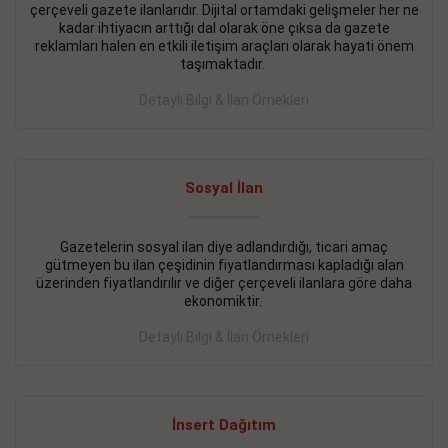
çerçeveli gazete ilanlarıdır. Dijital ortamdaki gelişmeler her ne
BAKIRKÖY SATILIK İlanı
- 11.09.2018
kadar ihtiyacın arttığı dal olarak öne çıksa da gazete
reklamları halen en etkili iletişim araçları olarak hayati önem
KARTALTEPEde kelepir 2+ 1 satılık daire
taşımaktadır.
Devamını Gör
Detaylı Bilgi & İlan Örnekleri
FATİH SATILIK İlanı
- 11.09.2018
FATİH Merkezde kelepir 2+ 1 daire
Sosyal İlan
Devamını Gör
Gazetelerin sosyal ilan diye adlandırdığı, ticari amaç
İŞYERİ KİRALIK İlanı
- 11.09.2018
gütmeyen bu ilan çeşidinin fiyatlandırması kapladığı alan
BEYLİKDÜZÜ Kavaklıda 4 katlı bina
üzerinden fiyatlandırılır ve diğer çerçeveli ilanlara göre daha
ekonomiktir.
Devamını Gör
Detaylı Bilgi & İlan Örnekleri
SİLİVRİ SATILIK İlanı
- 11.09.2018
AVCILAR Parsellerde 2 katlı, iskanlı, 8.000e kurumsal
kiracılı, 1.600.000e kelepir mağaza.
İnsert Dağıtım
Devamını Gör