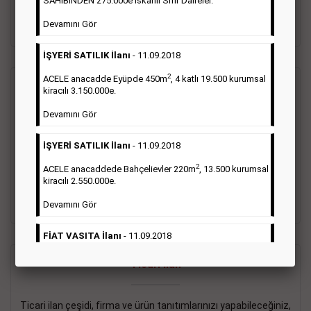
SAHİBİNDEN 275.000e İskanlı Sıfır Daireler.
sayısı şartı aranmamaktadır.
Devamını Gör
Detaylı Bilgi & İlan Örnekleri
İŞYERİ SATILIK İlanı
- 11.09.2018
2
ACELE anacadde Eyüpde 450m
, 4 katlı 19.500 kurumsal
Vasıta İlanı
kiracılı 3.150.000e.
Devamını Gör
Sarı sayfa ilanlar alım- satım, duyuru, mini reklam şeklinde
ifade edilebilen ilanlardır. Gazetelerin tirajını önemli ölçüde
İŞYERİ SATILIK İlanı
- 11.09.2018
etkilerler ve gazete gelirlerinin de önemli bir bölümünü
oluştururlar.Sabah sarı sayfa eleman ilanlarında 6 kelime
2
ACELE anacaddede Bahçelievler 220m
, 13.500 kurumsal
sayısı şartı aranmamaktadır.
kiracılı 2.550.000e.
Detaylı Bilgi & İlan Örnekleri
Devamını Gör
FİAT VASITA İlanı
- 11.09.2018
2
ACELE Anacaddede Şişli 180m
, 3 katlı, 16.500 kiracılı
Ticari İlan
2.800.000e kurumsal mağaza.
Devamını Gör
Ticari ilan çeşidi, firma ve ürün tanıtımlarınızı yapabileceğiniz,