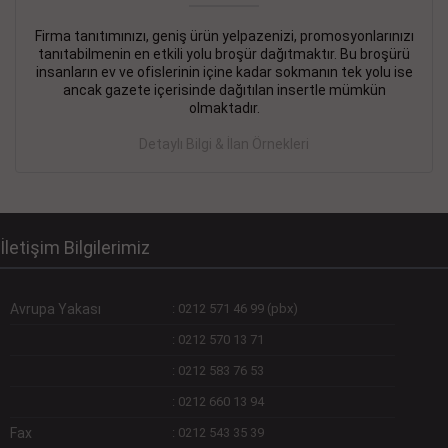
Firma tanıtımınızı, geniş ürün yelpazenizi, promosyonlarınızı
DEVREMÜLK KİRALIK İlanı
- 11.09.2018
tanıtabilmenin en etkili yolu broşür dağıtmaktır. Bu broşürü
insanların ev ve ofislerinin içine kadar sokmanın tek yolu ise
SİNYE Tekstile Şoförlüğü olan 35 yaşını aşmamış, Depo
ancak gazete içerisinde dağıtılan insertle mümkün
elemanı alınacaktır. Osmanbey, Şişli
olmaktadır.
Devamını Gör
Detaylı Bilgi & İlan Örnekleri
DEVREDENLER SATILIK İlanı
- 11.09.2018
BAKIRKÖYde Bayan Kuaförü
Devamını Gör
İletişim Bilgilerimiz
Avrupa Yakası
:
0212 571 46 99 (pbx)
:
0212 570 13 71
:
0212 583 76 53
:
0212 660 13 94
Fax
:
0212 543 35 39