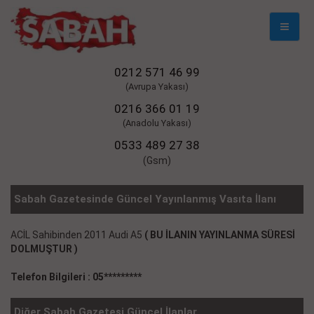
Mobil
Naviga
0212 571 46 99
(Avrupa Yakası)
0216 366 01 19
(Anadolu Yakası)
0533 489 27 38
(Gsm)
Sabah Gazetesinde Güncel Yayınlanmış Vasıta İlanı
ACİL Sahibinden 2011 Audi A5
( BU İLANIN YAYINLANMA SÜRESİ
DOLMUŞTUR )
Telefon Bilgileri : 05*********
Diğer Sabah Gazetesi Güncel İlanlar