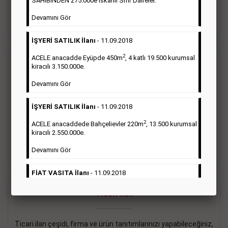
SAHİBİNDEN 275.000e İskanlı Sıfır Daireler.
sayısı şartı aranmamaktadır.
Devamını Gör
Detaylı Bilgi & İlan Örnekleri
İŞYERİ SATILIK İlanı
- 11.09.2018
2
ACELE anacadde Eyüpde 450m
, 4 katlı 19.500 kurumsal
Vasıta İlanı
kiracılı 3.150.000e.
Devamını Gör
Sarı sayfa ilanlar alım- satım, duyuru, mini reklam şeklinde
ifade edilebilen ilanlardır. Gazetelerin tirajını önemli ölçüde
İŞYERİ SATILIK İlanı
- 11.09.2018
etkilerler ve gazete gelirlerinin de önemli bir bölümünü
oluştururlar.Sabah sarı sayfa eleman ilanlarında 6 kelime
2
ACELE anacaddede Bahçelievler 220m
, 13.500 kurumsal
sayısı şartı aranmamaktadır.
kiracılı 2.550.000e.
Detaylı Bilgi & İlan Örnekleri
Devamını Gör
FİAT VASITA İlanı
- 11.09.2018
2
ACELE Anacaddede Şişli 180m
, 3 katlı, 16.500 kiracılı
Ticari İlan
2.800.000e kurumsal mağaza.
Devamını Gör
Ticari ilan çeşidi, firma ve ürün tanıtımlarınızı yapabileceğiniz,