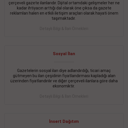
çerçeveli gazete ilanlarıdır. Dijital ortamdaki gelişmeler her ne
BAKIRKÖY SATILIK İlanı
- 11.09.2018
kadar ihtiyacın arttığı dal olarak öne çıksa da gazete
reklamları halen en etkili iletişim araçları olarak hayati önem
KARTALTEPEde kelepir 2+ 1 satılık daire
taşımaktadır.
Devamını Gör
Detaylı Bilgi & İlan Örnekleri
FATİH SATILIK İlanı
- 11.09.2018
FATİH Merkezde kelepir 2+ 1 daire
Sosyal İlan
Devamını Gör
Gazetelerin sosyal ilan diye adlandırdığı, ticari amaç
İŞYERİ KİRALIK İlanı
- 11.09.2018
gütmeyen bu ilan çeşidinin fiyatlandırması kapladığı alan
BEYLİKDÜZÜ Kavaklıda 4 katlı bina
üzerinden fiyatlandırılır ve diğer çerçeveli ilanlara göre daha
ekonomiktir.
Devamını Gör
Detaylı Bilgi & İlan Örnekleri
SİLİVRİ SATILIK İlanı
- 11.09.2018
AVCILAR Parsellerde 2 katlı, iskanlı, 8.000e kurumsal
kiracılı, 1.600.000e kelepir mağaza.
İnsert Dağıtım
Devamını Gör