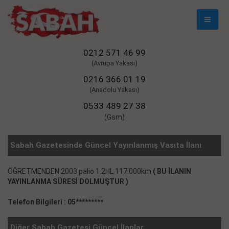
Mobil
Naviga
0212 571 46 99
(Avrupa Yakası)
0216 366 01 19
(Anadolu Yakası)
0533 489 27 38
(Gsm)
Sabah Gazetesinde Güncel Yayınlanmış Vasıta İlanı
ÖĞRETMENDEN 2003 palio 1.2HL 117.000km
( BU İLANIN
YAYINLANMA SÜRESİ DOLMUŞTUR )
Telefon Bilgileri : 05*********
Diğer Sabah Gazetesi Güncel İlanlar