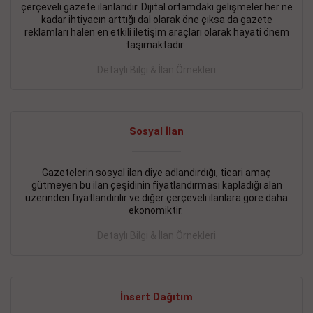
çerçeveli gazete ilanlarıdır. Dijital ortamdaki gelişmeler her ne
BAKIRKÖY SATILIK İlanı
- 11.09.2018
kadar ihtiyacın arttığı dal olarak öne çıksa da gazete
reklamları halen en etkili iletişim araçları olarak hayati önem
KARTALTEPEde kelepir 2+ 1 satılık daire
taşımaktadır.
Devamını Gör
Detaylı Bilgi & İlan Örnekleri
FATİH SATILIK İlanı
- 11.09.2018
FATİH Merkezde kelepir 2+ 1 daire
Sosyal İlan
Devamını Gör
Gazetelerin sosyal ilan diye adlandırdığı, ticari amaç
İŞYERİ KİRALIK İlanı
- 11.09.2018
gütmeyen bu ilan çeşidinin fiyatlandırması kapladığı alan
BEYLİKDÜZÜ Kavaklıda 4 katlı bina
üzerinden fiyatlandırılır ve diğer çerçeveli ilanlara göre daha
ekonomiktir.
Devamını Gör
Detaylı Bilgi & İlan Örnekleri
SİLİVRİ SATILIK İlanı
- 11.09.2018
AVCILAR Parsellerde 2 katlı, iskanlı, 8.000e kurumsal
kiracılı, 1.600.000e kelepir mağaza.
İnsert Dağıtım
Devamını Gör