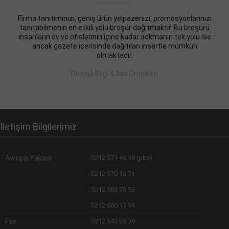
Firma tanıtımınızı, geniş ürün yelpazenizi, promosyonlarınızı
DEVREMÜLK KİRALIK İlanı
- 11.09.2018
tanıtabilmenin en etkili yolu broşür dağıtmaktır. Bu broşürü
insanların ev ve ofislerinin içine kadar sokmanın tek yolu ise
SİNYE Tekstile Şoförlüğü olan 35 yaşını aşmamış, Depo
ancak gazete içerisinde dağıtılan insertle mümkün
elemanı alınacaktır. Osmanbey, Şişli
olmaktadır.
Devamını Gör
Detaylı Bilgi & İlan Örnekleri
DEVREDENLER SATILIK İlanı
- 11.09.2018
BAKIRKÖYde Bayan Kuaförü
Devamını Gör
İletişim Bilgilerimiz
Avrupa Yakası
:
0212 571 46 99 (pbx)
:
0212 570 13 71
:
0212 583 76 53
:
0212 660 13 94
Fax
:
0212 543 35 39