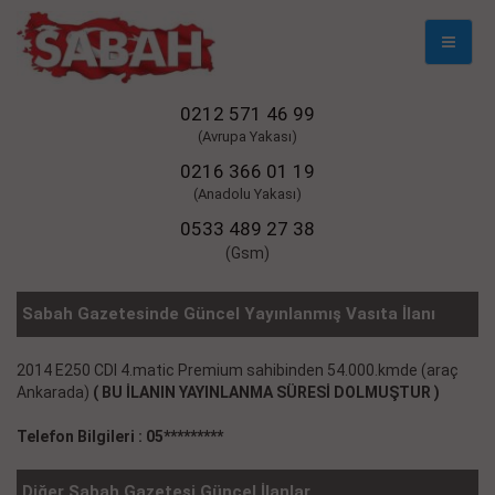
Mobil
Naviga
0212 571 46 99
(Avrupa Yakası)
0216 366 01 19
(Anadolu Yakası)
0533 489 27 38
(Gsm)
Sabah Gazetesinde Güncel Yayınlanmış Vasıta İlanı
2014 E250 CDI 4.matic Premium sahibinden 54.000.kmde (araç
Ankarada)
( BU İLANIN YAYINLANMA SÜRESİ DOLMUŞTUR )
Telefon Bilgileri : 05*********
Diğer Sabah Gazetesi Güncel İlanlar