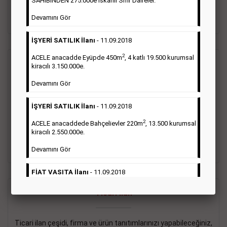
SAHİBİNDEN 275.000e İskanlı Sıfır Daireler.
sayısı şartı aranmamaktadır.
Devamını Gör
Detaylı Bilgi & İlan Örnekleri
İŞYERİ SATILIK İlanı
- 11.09.2018
2
ACELE anacadde Eyüpde 450m
, 4 katlı 19.500 kurumsal
Vasıta İlanı
kiracılı 3.150.000e.
Devamını Gör
Sarı sayfa ilanlar alım- satım, duyuru, mini reklam şeklinde
ifade edilebilen ilanlardır. Gazetelerin tirajını önemli ölçüde
İŞYERİ SATILIK İlanı
- 11.09.2018
etkilerler ve gazete gelirlerinin de önemli bir bölümünü
oluştururlar.Sabah sarı sayfa eleman ilanlarında 6 kelime
2
ACELE anacaddede Bahçelievler 220m
, 13.500 kurumsal
sayısı şartı aranmamaktadır.
kiracılı 2.550.000e.
Detaylı Bilgi & İlan Örnekleri
Devamını Gör
FİAT VASITA İlanı
- 11.09.2018
2
ACELE Anacaddede Şişli 180m
, 3 katlı, 16.500 kiracılı
Ticari İlan
2.800.000e kurumsal mağaza.
Devamını Gör
Ticari ilan çeşidi, firma ve ürün tanıtımlarınızı yapabileceğiniz,