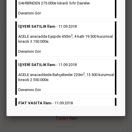
oluştururlar.Sabah sarı sayfa eleman ilanlarında 6 kelime
SAHİBİNDEN 275.000e İskanlı Sıfır Daireler.
sayısı şartı aranmamaktadır.
Devamını Gör
Detaylı Bilgi & İlan Örnekleri
İŞYERİ SATILIK İlanı
- 11.09.2018
2
ACELE anacadde Eyüpde 450m
, 4 katlı 19.500 kurumsal
kiracılı 3.150.000e.
Vasıta İlanı
Devamını Gör
Sarı sayfa ilanlar alım- satım, duyuru, mini reklam şeklinde
İŞYERİ SATILIK İlanı
- 11.09.2018
ifade edilebilen ilanlardır. Gazetelerin tirajını önemli ölçüde
etkilerler ve gazete gelirlerinin de önemli bir bölümünü
2
ACELE anacaddede Bahçelievler 220m
, 13.500 kurumsal
oluştururlar.Sabah sarı sayfa eleman ilanlarında 6 kelime
kiracılı 2.550.000e.
sayısı şartı aranmamaktadır.
Devamını Gör
Detaylı Bilgi & İlan Örnekleri
FİAT VASITA İlanı
- 11.09.2018
2
ACELE Anacaddede Şişli 180m
, 3 katlı, 16.500 kiracılı
Ticari İlan
2.800.000e kurumsal mağaza.
Devamını Gör