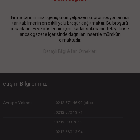
Devamını Gör
DEVREMÜLK KİRALIK İlanı
- 11.09.2018
Firma tanıtımınızı, geniş ürün yelpazenizi, promosyonlarınızı
tanıtabilmenin en etkili yolu broşür dağıtmaktır. Bu broşürü
SİNYE Tekstile Şoförlüğü olan 35 yaşını aşmamış, Depo
insanların ev ve ofislerinin içine kadar sokmanın tek yolu ise
elemanı alınacaktır. Osmanbey, Şişli
ancak gazete içerisinde dağıtılan insertle mümkün
olmaktadır.
Devamını Gör
Detaylı Bilgi & İlan Örnekleri
DEVREDENLER SATILIK İlanı
- 11.09.2018
BAKIRKÖYde Bayan Kuaförü
Devamını Gör
İletişim Bilgilerimiz
Avrupa Yakası
:
0212 571 46 99 (pbx)
:
0212 570 13 71
:
0212 583 76 53
:
0212 660 13 94