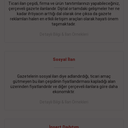
Ticari ilan çeşidi, firma ve ürün tanıtımlarınızı yapabileceğiniz,
çerçeveli gazete ilanlarıdır. Dijital ortamdaki gelişmeler her ne
BAKIRKÖY SATILIK İlanı
- 11.09.2018
kadar ihtiyacın arttığı dal olarak öne çıksa da gazete
KARTALTEPEde kelepir 2+ 1 satılık daire
reklamları halen en etkili iletişim araçları olarak hayati önem
taşımaktadır.
Devamını Gör
Detaylı Bilgi & İlan Örnekleri
FATİH SATILIK İlanı
- 11.09.2018
FATİH Merkezde kelepir 2+ 1 daire
Sosyal İlan
Devamını Gör
İŞYERİ KİRALIK İlanı
- 11.09.2018
Gazetelerin sosyal ilan diye adlandırdığı, ticari amaç
gütmeyen bu ilan çeşidinin fiyatlandırması kapladığı alan
BEYLİKDÜZÜ Kavaklıda 4 katlı bina
üzerinden fiyatlandırılır ve diğer çerçeveli ilanlara göre daha
ekonomiktir.
Devamını Gör
Detaylı Bilgi & İlan Örnekleri
SİLİVRİ SATILIK İlanı
- 11.09.2018
AVCILAR Parsellerde 2 katlı, iskanlı, 8.000e kurumsal
kiracılı, 1.600.000e kelepir mağaza.
İnsert Dağıtım