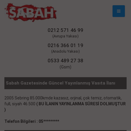
Mobil
Naviga
0212 571 46 99
(Avrupa Yakası)
0216 366 01 19
(Anadolu Yakası)
0533 489 27 38
(Gsm)
Sabah Gazetesinde Güncel Yayınlanmış Vasıta İlanı
2005 Sebring 85.000kmde kazasız, orjinal, çok temiz, otomatik,
full, siyah 46.500
( BU İLANIN YAYINLANMA SÜRESİ DOLMUŞTUR
)
Telefon Bilgileri : 05*********