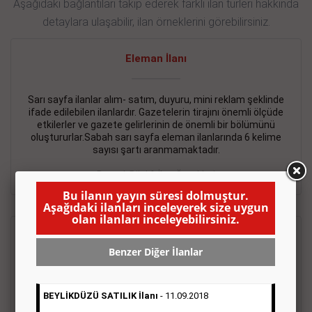
Aşağıdaki bağlantıları takip ederek farklı ilan türleri hakkında
detaylara ulaşabilir, ilan örneklerini görebilirsiniz.
Eleman İlanı
Sarı sayfa ilanlar alım- satım, duyuru, mini reklam şeklinde
ifade edilebilen ilanlardır. Gazetelerin tirajını önemli ölçüde
etkilerler ve gazete gelirlerinin de önemli bir bölümünü
oluştururlar.Sabah sarı sayfa eleman ilanlarında 6 kelime
sayısı şartı aranmamaktadır.
Detaylı Bilgi & İlan Örnekleri
Bu ilanın yayın süresi dolmuştur.
Aşağıdaki ilanları inceleyerek size uygun
olan ilanları inceleyebilirsiniz.
Emlak İlanı
Benzer Diğer İlanlar
Sarı sayfa ilanlar alım- satım, duyuru, mini reklam şeklinde
ifade edilebilen ilanlardır. Gazetelerin tirajını önemli ölçüde
BEYLİKDÜZÜ SATILIK İlanı
- 11.09.2018
etkilerler ve gazete gelirlerinin de önemli bir bölümünü