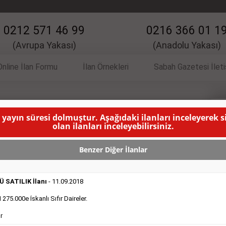
0212 571 46 99
0216 366 01 1
(Avrupa Yakası)
(Anadolu Yakası)
Online İlan Formu
İlan Örnekleri
Sabah Gazetesi İlet
 yayın süresi dolmuştur. Aşağıdaki ilanları inceleyerek 
İlanı
V
olan ilanları inceleyebilirsiniz.
U İLANIN YAYINLANMA SÜRESİ DOLMUŞTUR )
Benzer Diğer İlanlar
 SATILIK İlanı
- 11.09.2018
75.000e İskanlı Sıfır Daireler.
r
DEVREDENLER SATILIK
- 11.9.2018