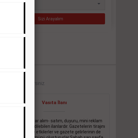
eklerini görebilirsiniz.
Vasıta İlanı
Sarı sayfa ilanlar alım- satım, duyuru, mini reklam
şeklinde ifade edilebilen ilanlardır. Gazetelerin tirajını
önemli ölçüde etkilerler ve gazete gelirlerinin de
önemli bir bölümünü oluştururlar.Sabah sarı sayfa