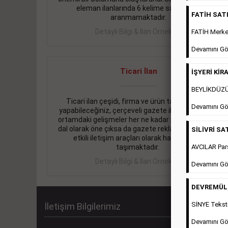
eleman ilanlarında 6 kelime sayısı şartı
FATİH SATIL
aranmamaktadır.
Detaylı Bilgi & İlan Örnekleri
FATİH Merkez
Devamını Gö
Ticari İlan
İŞYERİ KİRA
BEYLİKDÜZÜ 
Ticari ilan çeşidi, firma ve ürün tanıtımlarınızı
Devamını Gö
yapabileceğiniz, çerçeveli gazete ilanlarıdır. Dijital
ortamdaki gelişmeler her ne kadar ihtiyacın arttığı
dal olarak öne çıksa da gazete reklamları halen en
SİLİVRİ SAT
etkili iletişim araçları olarak hayati önem
AVCILAR Pars
taşımaktadır.
Detaylı Bilgi & İlan Örnekleri
Devamını Gö
DEVREMÜLK 
SİNYE Teksti
İletişim Bilgilerimiz
Devamını Gö