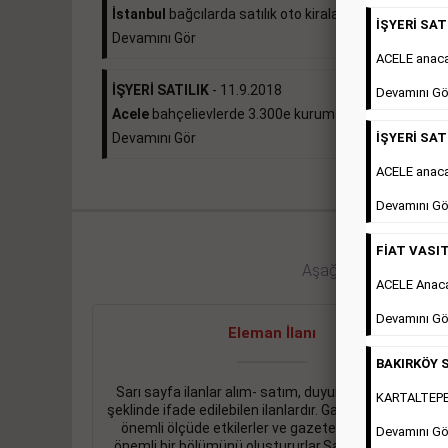
İstanbul
bağcılarda satılık oto kiralama...
İŞYERİ SATI
Devamını Gör
ACELE anac
İŞYERİ SATILIK
- 11.9.2018
Devamını Gö
Acele
bahçelievlerde 3.300e kurumsal kiracılı 490...
İŞYERİ SATI
Devamını Gör
ACELE anaca
Devamını Gö
FİAT VASIT
Aşağıdaki bağlantıları 
ACELE Anac
Devamını Gö
Eleman İlanı
BAKIRKÖY S
Sarı sayfa ilanlar alım- satım, duyuru, mini reklam
KARTALTEPEde
şeklinde ifade edilebilen ilanlardır. Gazetelerin tirajını
önemli ölçüde etkilerler ve gazete gelirlerinin de
Devamını Gö
önemli bir bölümünü oluştururlar.Sabah sarı sayfa