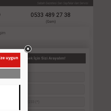
Sabah Gazetesi Sarı Sayfalar ilan Servisi
9
0533 489 27 38
(Gsm)
işim
size uygun
asıta İlanı Vermek İçin Sizi Arayalım!