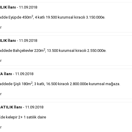
Devren
kiralık maltepede çayocağı....
LIK İlanı
- 11.09.2018
Devamını Gör
2
adde Eyüpde 450m
, 4 katlı 19.500 kurumsal kiracılı 3.150.000e.
DEVREDENLER SATILIK
- 11.9.2018
r
Halkalı
meydanındaki lokantamız devren satılıktır....
LIK İlanı
- 11.09.2018
Devamını Gör
2
ddede Bahçelievler 220m
, 13.500 kurumsal kiracılı 2.550.000e.
r
Sabah Gazetesi İlan Çeşitleri
A İlanı
- 11.09.2018
takip ederek farklı ilan türleri hakkında detaylara ulaşabilir, ilan örn
2
addede Şişli 180m
, 3 katlı, 16.500 kiracılı 2.800.000e kurumsal mağaza.
r
Emlak İlanı
ATILIK İlanı
- 11.09.2018
Sarı sayfa ilanlar alım- satım, duyuru, mini reklam
 kelepir 2+ 1 satılık daire
şeklinde ifade edilebilen ilanlardır. Gazetelerin tirajını
önemli ölçüde etkilerler ve gazete gelirlerinin de
r
önemli bir bölümünü oluştururlar.Sabah sarı sayfa