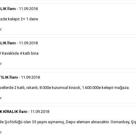
eleman ilanlarında 6 kelime sayısı şartı
IK İlanı
- 11.09.2018
aranmamaktadır.
Detaylı Bilgi & İlan Örnekleri
de kelepir 2+ 1 daire
r
Sosyal İlan
LIK İlanı
- 11.09.2018
Kavaklıda 4 katlı bina
Gazetelerin sosyal ilan diye adlandırdığı, ticari amaç
r
gütmeyen bu ilan çeşidinin fiyatlandırması kapladığı
alan üzerinden fiyatlandırılır ve diğer çerçeveli
ilanlara göre daha ekonomiktir.
ILIK İlanı
- 11.09.2018
ellerde 2 katlı, iskanlı, 8.000e kurumsal kiracılı, 1.600.000e kelepir mağaza.
Detaylı Bilgi & İlan Örnekleri
r
KİRALIK İlanı
- 11.09.2018
le Şoförlüğü olan 35 yaşını aşmamış, Depo elemanı alınacaktır. Osmanbey, Şiş
Kampanyalarımız
S
r