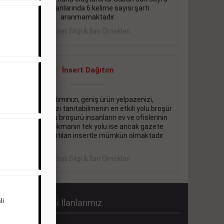
eleman ilanlarında 6 kelime sayısı şartı
aranmamaktadır.
Detaylı Bilgi & İlan Örnekleri
İnsert Dağıtım
Firma tanıtımınızı, geniş ürün yelpazenizi,
promosyonlarınızı tanıtabilmenin en etkili yolu broşür
dağıtmaktır. Bu broşürü insanların ev ve ofislerinin
içine kadar sokmanın tek yolu ise ancak gazete
içerisinde dağıtılan insertle mümkün olmaktadır.
Detaylı Bilgi & İlan Örnekleri
li
abah Gazetesi İlanlarımız