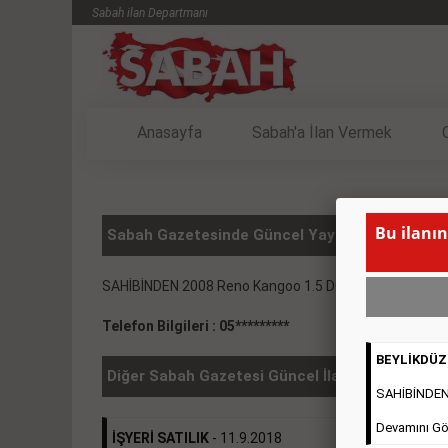
Sabah ilan Departmanı
Anasayfa
Sabah'a İlan Vermek
Bu ilanın
Sabah Gazetesinde Güncel Yayınlanmış Vasıta 
SAHİBİNDEN 2008 Reno Kangoo 1.5 DCI 21.500 TL.
( B
Telefon Bilgileri : 05*********
BEYLİKDÜZÜ
Diğer Sabah Gazetesi Güncel İlanlar
SAHİBİNDEN 2
Devamını Gö
İŞYERİ SATILIK
- 11.9.2018