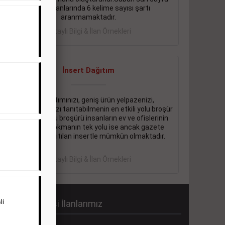
eleman ilanlarında 6 kelime sayısı şartı
aranmamaktadır.
Detaylı Bilgi & İlan Örnekleri
İnsert Dağıtım
Firma tanıtımınızı, geniş ürün yelpazenizi,
promosyonlarınızı tanıtabilmenin en etkili yolu broşür
dağıtmaktır. Bu broşürü insanların ev ve ofislerinin
içine kadar sokmanın tek yolu ise ancak gazete
içerisinde dağıtılan insertle mümkün olmaktadır.
Detaylı Bilgi & İlan Örnekleri
li
abah Gazetesi İlanlarımız