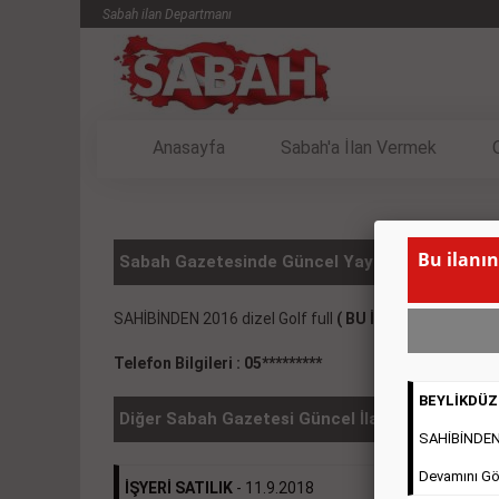
Sabah ilan Departmanı
Anasayfa
Sabah'a İlan Vermek
Bu ilanın
Sabah Gazetesinde Güncel Yayınlanmış Vasıta 
SAHİBİNDEN 2016 dizel Golf full
( BU İLANIN YAYINLA
Telefon Bilgileri : 05*********
BEYLİKDÜZÜ
Diğer Sabah Gazetesi Güncel İlanlar
SAHİBİNDEN 2
Devamını Gö
İŞYERİ SATILIK
- 11.9.2018