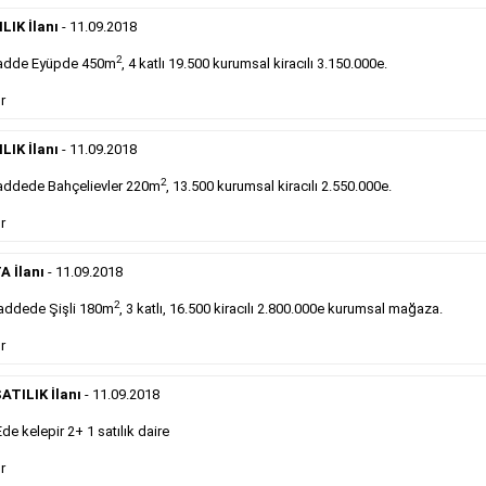
Devren
kiralık maltepede çayocağı....
LIK İlanı
- 11.09.2018
Devamını Gör
2
adde Eyüpde 450m
, 4 katlı 19.500 kurumsal kiracılı 3.150.000e.
DEVREDENLER SATILIK
- 11.9.2018
r
Halkalı
meydanındaki lokantamız devren satılıktır....
LIK İlanı
- 11.09.2018
Devamını Gör
2
ddede Bahçelievler 220m
, 13.500 kurumsal kiracılı 2.550.000e.
r
Sabah Gazetesi İlan Çeşitleri
A İlanı
- 11.09.2018
takip ederek farklı ilan türleri hakkında detaylara ulaşabilir, ilan örn
2
addede Şişli 180m
, 3 katlı, 16.500 kiracılı 2.800.000e kurumsal mağaza.
r
Emlak İlanı
ATILIK İlanı
- 11.09.2018
Sarı sayfa ilanlar alım- satım, duyuru, mini reklam
 kelepir 2+ 1 satılık daire
şeklinde ifade edilebilen ilanlardır. Gazetelerin tirajını
önemli ölçüde etkilerler ve gazete gelirlerinin de
r
önemli bir bölümünü oluştururlar.Sabah sarı sayfa