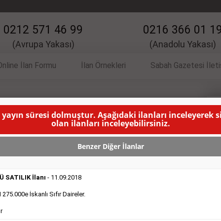
0212 571 46 99
0216 366 01 1
(Avrupa Yakası)
(Anadolu Yakası)
Online İlan Formu
İlan Örnekleri
Sabah Gazetesi İlet
 yayın süresi dolmuştur. Aşağıdaki ilanları inceleyerek 
İlanı
V
olan ilanları inceleyebilirsiniz.
NMA SÜRESİ DOLMUŞTUR )
Benzer Diğer İlanlar
 SATILIK İlanı
- 11.09.2018
75.000e İskanlı Sıfır Daireler.
r
DEVREDENLER SATILIK
- 11.9.2018