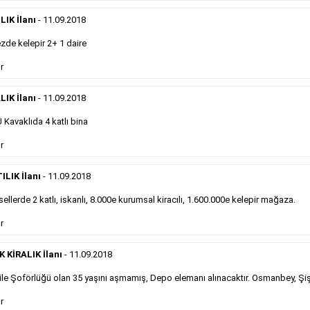
eleman ilanlarında 6 kelime sayısı şartı
IK İlanı
- 11.09.2018
aranmamaktadır.
Detaylı Bilgi & İlan Örnekleri
de kelepir 2+ 1 daire
r
Sosyal İlan
LIK İlanı
- 11.09.2018
Kavaklıda 4 katlı bina
Gazetelerin sosyal ilan diye adlandırdığı, ticari amaç
r
gütmeyen bu ilan çeşidinin fiyatlandırması kapladığı
alan üzerinden fiyatlandırılır ve diğer çerçeveli
ilanlara göre daha ekonomiktir.
ILIK İlanı
- 11.09.2018
ellerde 2 katlı, iskanlı, 8.000e kurumsal kiracılı, 1.600.000e kelepir mağaza.
Detaylı Bilgi & İlan Örnekleri
r
KİRALIK İlanı
- 11.09.2018
le Şoförlüğü olan 35 yaşını aşmamış, Depo elemanı alınacaktır. Osmanbey, Şiş
Kampanyalarımız
S
r