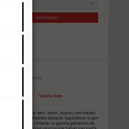
eklerini görebilirsiniz.
Vasıta İlanı
Sarı sayfa ilanlar alım- satım, duyuru, mini reklam
şeklinde ifade edilebilen ilanlardır. Gazetelerin tirajını
önemli ölçüde etkilerler ve gazete gelirlerinin de
önemli bir bölümünü oluştururlar.Sabah sarı sayfa