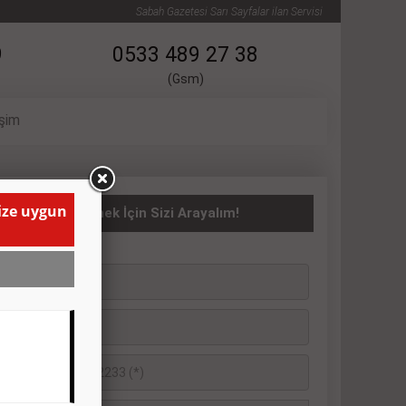
Sabah Gazetesi Sarı Sayfalar ilan Servisi
9
0533 489 27 38
(Gsm)
işim
size uygun
asıta İlanı Vermek İçin Sizi Arayalım!