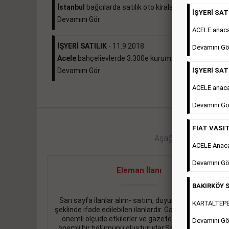
İstanbul
bağcılarda satılık oto kiralama...
İŞYERİ SATI
Devamını Gör
ACELE anac
İŞYERİ SATILIK
- 11.9.2018
Devamını Gö
Acele
bahçelievlerde 3.300e kurumsal kiracılı 490...
İŞYERİ SATI
Devamını Gör
ACELE anaca
Devamını Gö
FİAT VASIT
Aşağıdaki bağlantıları 
ACELE Anac
Devamını Gö
Eleman İlanı
BAKIRKÖY S
Sarı sayfa ilanlar alım- satım, duyuru, mini reklam
KARTALTEPEde
şeklinde ifade edilebilen ilanlardır. Gazetelerin tirajını
önemli ölçüde etkilerler ve gazete gelirlerinin de
Devamını Gö
önemli bir bölümünü oluştururlar.Sabah sarı sayfa