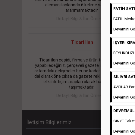
eleman ilanlarında 6 kelime sayısı şartı
FATİH SATIL
aranmamaktadır.
Detaylı Bilgi & İlan Örnekleri
FATİH Merkez
Devamını Gö
Ticari İlan
İŞYERİ KİRA
BEYLİKDÜZÜ 
Ticari ilan çeşidi, firma ve ürün tanıtımlarınızı
Devamını Gö
yapabileceğiniz, çerçeveli gazete ilanlarıdır. Dijital
ortamdaki gelişmeler her ne kadar ihtiyacın arttığı
dal olarak öne çıksa da gazete reklamları halen en
SİLİVRİ SAT
etkili iletişim araçları olarak hayati önem
AVCILAR Pars
taşımaktadır.
Detaylı Bilgi & İlan Örnekleri
Devamını Gö
DEVREMÜLK 
SİNYE Teksti
İletişim Bilgilerimiz
Devamını Gö