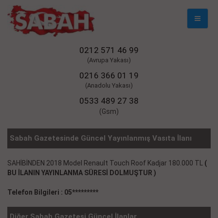
Mobil
Naviga
0212 571 46 99
(Avrupa Yakası)
0216 366 01 19
(Anadolu Yakası)
0533 489 27 38
(Gsm)
Sabah Gazetesinde Güncel Yayınlanmış Vasıta İlanı
SAHİBİNDEN 2018 Model Renault Touch Roof Kadjar 180.000 TL
(
BU İLANIN YAYINLANMA SÜRESİ DOLMUŞTUR )
Telefon Bilgileri : 05*********
Diğer Sabah Gazetesi Güncel İlanlar