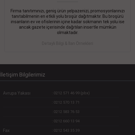
Firma tanıtımınızı, geniş ürün yelpazenizi, promosyonlarınızı
DEVREMÜLK KİRALIK İlanı
- 11.09.2018
tanıtabilmenin en etkili yolu broşür dağıtmaktır. Bu broşürü
insanların ev ve ofislerinin içine kadar sokmanın tek yolu ise
SİNYE Tekstile Şoförlüğü olan 35 yaşını aşmamış, Depo
ancak gazete içerisinde dağıtılan insertle mümkün
elemanı alınacaktır. Osmanbey, Şişli
olmaktadır.
Devamını Gör
Detaylı Bilgi & İlan Örnekleri
DEVREDENLER SATILIK İlanı
- 11.09.2018
BAKIRKÖYde Bayan Kuaförü
Devamını Gör
İletişim Bilgilerimiz
Avrupa Yakası
:
0212 571 46 99 (pbx)
:
0212 570 13 71
:
0212 583 76 53
:
0212 660 13 94
Fax
:
0212 543 35 39