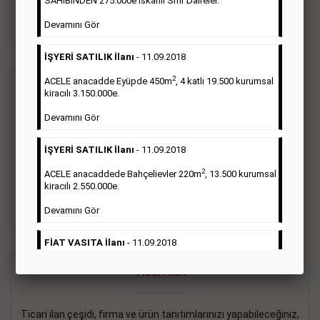
SAHİBİNDEN 275.000e İskanlı Sıfır Daireler.
sayısı şartı aranmamaktadır.
Devamını Gör
Detaylı Bilgi & İlan Örnekleri
İŞYERİ SATILIK İlanı
- 11.09.2018
2
ACELE anacadde Eyüpde 450m
, 4 katlı 19.500 kurumsal
Vasıta İlanı
kiracılı 3.150.000e.
Devamını Gör
Sarı sayfa ilanlar alım- satım, duyuru, mini reklam şeklinde
ifade edilebilen ilanlardır. Gazetelerin tirajını önemli ölçüde
İŞYERİ SATILIK İlanı
- 11.09.2018
etkilerler ve gazete gelirlerinin de önemli bir bölümünü
oluştururlar.Sabah sarı sayfa eleman ilanlarında 6 kelime
2
ACELE anacaddede Bahçelievler 220m
, 13.500 kurumsal
sayısı şartı aranmamaktadır.
kiracılı 2.550.000e.
Detaylı Bilgi & İlan Örnekleri
Devamını Gör
FİAT VASITA İlanı
- 11.09.2018
2
ACELE Anacaddede Şişli 180m
, 3 katlı, 16.500 kiracılı
Ticari İlan
2.800.000e kurumsal mağaza.
Devamını Gör
Ticari ilan çeşidi, firma ve ürün tanıtımlarınızı yapabileceğiniz,