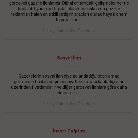
çerçeveli gazete ilanlarıdır. Dijital ortamdaki gelişmeler her ne
BAKIRKÖY SATILIK İlanı
- 11.09.2018
kadar ihtiyacın arttığı dal olarak öne çıksa da gazete
reklamları halen en etkili iletişim araçları olarak hayati önem
KARTALTEPEde kelepir 2+ 1 satılık daire
taşımaktadır.
Devamını Gör
Detaylı Bilgi & İlan Örnekleri
FATİH SATILIK İlanı
- 11.09.2018
FATİH Merkezde kelepir 2+ 1 daire
Sosyal İlan
Devamını Gör
Gazetelerin sosyal ilan diye adlandırdığı, ticari amaç
İŞYERİ KİRALIK İlanı
- 11.09.2018
gütmeyen bu ilan çeşidinin fiyatlandırması kapladığı alan
BEYLİKDÜZÜ Kavaklıda 4 katlı bina
üzerinden fiyatlandırılır ve diğer çerçeveli ilanlara göre daha
ekonomiktir.
Devamını Gör
Detaylı Bilgi & İlan Örnekleri
SİLİVRİ SATILIK İlanı
- 11.09.2018
AVCILAR Parsellerde 2 katlı, iskanlı, 8.000e kurumsal
kiracılı, 1.600.000e kelepir mağaza.
İnsert Dağıtım
Devamını Gör