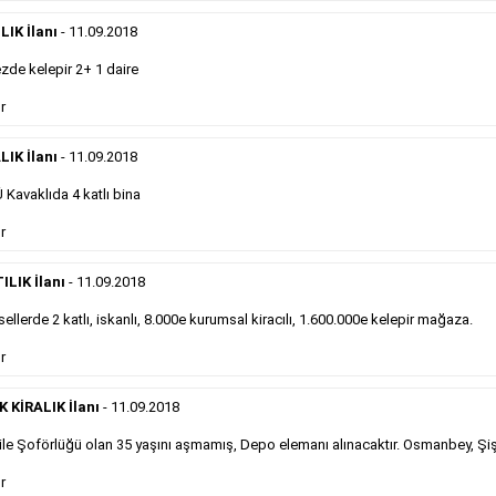
eleman ilanlarında 6 kelime sayısı şartı
IK İlanı
- 11.09.2018
aranmamaktadır.
Detaylı Bilgi & İlan Örnekleri
de kelepir 2+ 1 daire
r
Sosyal İlan
LIK İlanı
- 11.09.2018
Kavaklıda 4 katlı bina
Gazetelerin sosyal ilan diye adlandırdığı, ticari amaç
r
gütmeyen bu ilan çeşidinin fiyatlandırması kapladığı
alan üzerinden fiyatlandırılır ve diğer çerçeveli
ilanlara göre daha ekonomiktir.
ILIK İlanı
- 11.09.2018
ellerde 2 katlı, iskanlı, 8.000e kurumsal kiracılı, 1.600.000e kelepir mağaza.
Detaylı Bilgi & İlan Örnekleri
r
KİRALIK İlanı
- 11.09.2018
le Şoförlüğü olan 35 yaşını aşmamış, Depo elemanı alınacaktır. Osmanbey, Şiş
Kampanyalarımız
S
r