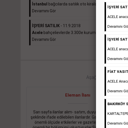
İstanbul
bağcılarda satılık oto kiralama...
İŞYERİ SATI
Devamını Gör
ACELE anac
İŞYERİ SATILIK
- 11.9.2018
Devamını Gö
Acele
bahçelievlerde 3.300e kurumsal kiracılı 490...
İŞYERİ SATI
Devamını Gör
ACELE anaca
Devamını Gö
FİAT VASIT
Aşağıdaki bağlantıları 
ACELE Anac
Devamını Gö
Eleman İlanı
BAKIRKÖY S
Sarı sayfa ilanlar alım- satım, duyuru, mini reklam
KARTALTEPEde
şeklinde ifade edilebilen ilanlardır. Gazetelerin tirajını
önemli ölçüde etkilerler ve gazete gelirlerinin de
Devamını Gö
önemli bir bölümünü oluştururlar.Sabah sarı sayfa