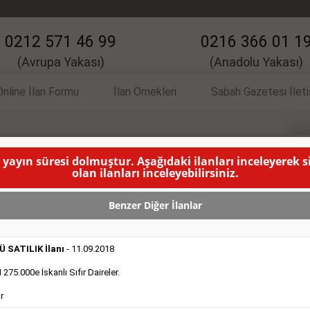
0212 571 46 99
0216 366 01 1
(Avrupa Yakası)
(Anadolu Yakası)
Online İlan Formu
İlan Örnekleri
Sabah Gazetesi İlet
 yayın süresi dolmuştur. Aşağıdaki ilanları inceleyerek 
İlanı
V
olan ilanları inceleyebilirsiniz.
LANMA SÜRESİ DOLMUŞTUR )
Benzer Diğer İlanlar
 SATILIK İlanı
- 11.09.2018
75.000e İskanlı Sıfır Daireler.
r
DEVREDENLER SATILIK
- 11.9.2018