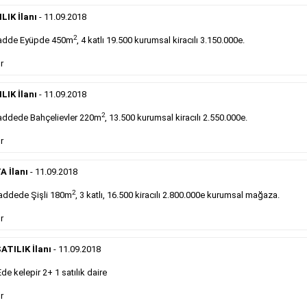
Devren
kiralık maltepede çayocağı....
LIK İlanı
- 11.09.2018
Devamını Gör
2
adde Eyüpde 450m
, 4 katlı 19.500 kurumsal kiracılı 3.150.000e.
DEVREDENLER SATILIK
- 11.9.2018
r
Halkalı
meydanındaki lokantamız devren satılıktır....
LIK İlanı
- 11.09.2018
Devamını Gör
2
ddede Bahçelievler 220m
, 13.500 kurumsal kiracılı 2.550.000e.
r
Sabah Gazetesi İlan Çeşitleri
A İlanı
- 11.09.2018
takip ederek farklı ilan türleri hakkında detaylara ulaşabilir, ilan örn
2
addede Şişli 180m
, 3 katlı, 16.500 kiracılı 2.800.000e kurumsal mağaza.
r
Emlak İlanı
ATILIK İlanı
- 11.09.2018
Sarı sayfa ilanlar alım- satım, duyuru, mini reklam
 kelepir 2+ 1 satılık daire
şeklinde ifade edilebilen ilanlardır. Gazetelerin tirajını
önemli ölçüde etkilerler ve gazete gelirlerinin de
r
önemli bir bölümünü oluştururlar.Sabah sarı sayfa