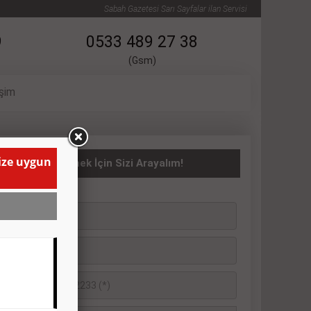
Sabah Gazetesi Sarı Sayfalar ilan Servisi
9
0533 489 27 38
(Gsm)
işim
size uygun
asıta İlanı Vermek İçin Sizi Arayalım!