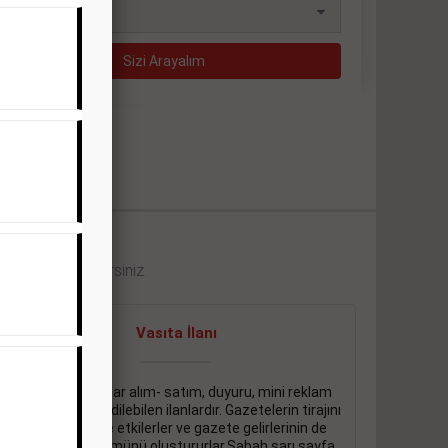
eklerini görebilirsiniz.
Vasıta İlanı
Sarı sayfa ilanlar alım- satım, duyuru, mini reklam
şeklinde ifade edilebilen ilanlardır. Gazetelerin tirajını
önemli ölçüde etkilerler ve gazete gelirlerinin de
önemli bir bölümünü oluştururlar.Sabah sarı sayfa