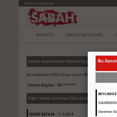
Sabah ilan Departmanı
Anasayfa
Sabah'a İlan Vermek
Bu ilanın
Sabah Gazetesinde Güncel Yayınlanmış Vasıta 
İLK sahibinden 2005 Kango orjinal
( BU İLANIN YAYIN
Telefon Bilgileri : 05*********
BEYLİKDÜZÜ
Diğer Sabah Gazetesi Güncel İlanlar
SAHİBİNDEN 2
Devamını Gö
İŞYERİ SATILIK
- 11.9.2018