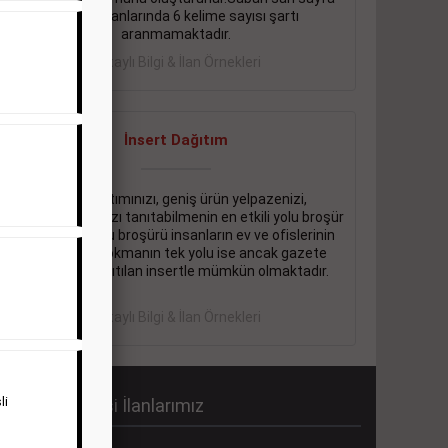
eleman ilanlarında 6 kelime sayısı şartı
aranmamaktadır.
Detaylı Bilgi & İlan Örnekleri
İnsert Dağıtım
Firma tanıtımınızı, geniş ürün yelpazenizi,
promosyonlarınızı tanıtabilmenin en etkili yolu broşür
dağıtmaktır. Bu broşürü insanların ev ve ofislerinin
içine kadar sokmanın tek yolu ise ancak gazete
içerisinde dağıtılan insertle mümkün olmaktadır.
Detaylı Bilgi & İlan Örnekleri
li
abah Gazetesi İlanlarımız