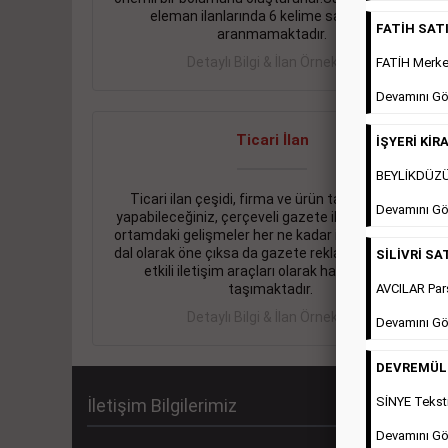
eleman ilanlarında 6 kelime sayısı şartı
FATİH SATIL
aranmamaktadır.
Detaylı Bilgi & İlan Örnekleri
FATİH Merkez
Devamını Gö
Ticari İlan
İŞYERİ KİRA
BEYLİKDÜZÜ 
Ticari ilan çeşidi, firma ve ürün tanıtımlarınızı
Devamını Gö
yapabileceğiniz, çerçeveli gazete ilanlarıdır. Dijital
ortamdaki gelişmeler her ne kadar ihtiyacın arttığı
dal olarak öne çıksa da gazete reklamları halen en
SİLİVRİ SAT
etkili iletişim araçları olarak hayati önem
AVCILAR Pars
taşımaktadır.
Detaylı Bilgi & İlan Örnekleri
Devamını Gö
DEVREMÜLK 
SİNYE Teksti
İletişim Bilgilerimiz
Devamını Gö