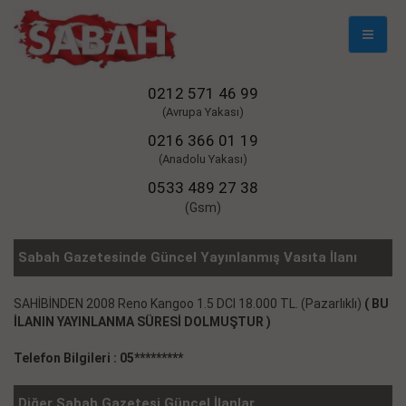
Mobil
Naviga
0212 571 46 99
(Avrupa Yakası)
0216 366 01 19
(Anadolu Yakası)
0533 489 27 38
(Gsm)
Sabah Gazetesinde Güncel Yayınlanmış Vasıta İlanı
SAHİBİNDEN 2008 Reno Kangoo 1.5 DCI 18.000 TL. (Pazarlıklı)
( BU
İLANIN YAYINLANMA SÜRESİ DOLMUŞTUR )
Telefon Bilgileri : 05*********
Diğer Sabah Gazetesi Güncel İlanlar