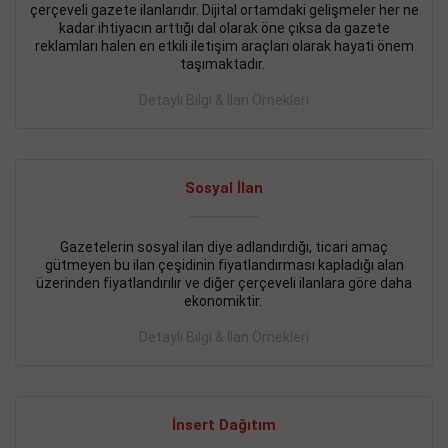
çerçeveli gazete ilanlarıdır. Dijital ortamdaki gelişmeler her ne
BAKIRKÖY SATILIK İlanı
- 11.09.2018
kadar ihtiyacın arttığı dal olarak öne çıksa da gazete
reklamları halen en etkili iletişim araçları olarak hayati önem
KARTALTEPEde kelepir 2+ 1 satılık daire
taşımaktadır.
Devamını Gör
Detaylı Bilgi & İlan Örnekleri
FATİH SATILIK İlanı
- 11.09.2018
FATİH Merkezde kelepir 2+ 1 daire
Sosyal İlan
Devamını Gör
Gazetelerin sosyal ilan diye adlandırdığı, ticari amaç
İŞYERİ KİRALIK İlanı
- 11.09.2018
gütmeyen bu ilan çeşidinin fiyatlandırması kapladığı alan
BEYLİKDÜZÜ Kavaklıda 4 katlı bina
üzerinden fiyatlandırılır ve diğer çerçeveli ilanlara göre daha
ekonomiktir.
Devamını Gör
Detaylı Bilgi & İlan Örnekleri
SİLİVRİ SATILIK İlanı
- 11.09.2018
AVCILAR Parsellerde 2 katlı, iskanlı, 8.000e kurumsal
kiracılı, 1.600.000e kelepir mağaza.
İnsert Dağıtım
Devamını Gör