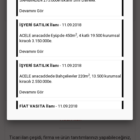
SAHİBİNDEN 275.000e İskanlı Sıfır Daireler.
sayısı şartı aranmamaktadır.
Devamını Gör
Detaylı Bilgi & İlan Örnekleri
İŞYERİ SATILIK İlanı
- 11.09.2018
2
ACELE anacadde Eyüpde 450m
, 4 katlı 19.500 kurumsal
Vasıta İlanı
kiracılı 3.150.000e.
Devamını Gör
Sarı sayfa ilanlar alım- satım, duyuru, mini reklam şeklinde
ifade edilebilen ilanlardır. Gazetelerin tirajını önemli ölçüde
İŞYERİ SATILIK İlanı
- 11.09.2018
etkilerler ve gazete gelirlerinin de önemli bir bölümünü
oluştururlar.Sabah sarı sayfa eleman ilanlarında 6 kelime
2
ACELE anacaddede Bahçelievler 220m
, 13.500 kurumsal
sayısı şartı aranmamaktadır.
kiracılı 2.550.000e.
Detaylı Bilgi & İlan Örnekleri
Devamını Gör
FİAT VASITA İlanı
- 11.09.2018
2
ACELE Anacaddede Şişli 180m
, 3 katlı, 16.500 kiracılı
Ticari İlan
2.800.000e kurumsal mağaza.
Devamını Gör
Ticari ilan çeşidi, firma ve ürün tanıtımlarınızı yapabileceğiniz,