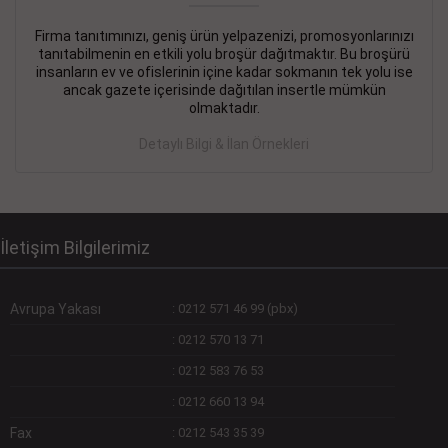
Firma tanıtımınızı, geniş ürün yelpazenizi, promosyonlarınızı
DEVREMÜLK KİRALIK İlanı
- 11.09.2018
tanıtabilmenin en etkili yolu broşür dağıtmaktır. Bu broşürü
insanların ev ve ofislerinin içine kadar sokmanın tek yolu ise
SİNYE Tekstile Şoförlüğü olan 35 yaşını aşmamış, Depo
ancak gazete içerisinde dağıtılan insertle mümkün
elemanı alınacaktır. Osmanbey, Şişli
olmaktadır.
Devamını Gör
Detaylı Bilgi & İlan Örnekleri
DEVREDENLER SATILIK İlanı
- 11.09.2018
BAKIRKÖYde Bayan Kuaförü
Devamını Gör
İletişim Bilgilerimiz
Avrupa Yakası
:
0212 571 46 99 (pbx)
:
0212 570 13 71
:
0212 583 76 53
:
0212 660 13 94
Fax
:
0212 543 35 39