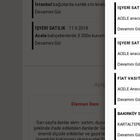
İstanbul
bağcılarda satılık oto kiralama...
İŞYERİ SATI
Devamını Gör
ACELE anac
İŞYERİ SATILIK
- 11.9.2018
Devamını Gö
Acele
bahçelievlerde 3.300e kurumsal kiracılı 490...
İŞYERİ SATI
Devamını Gör
ACELE anaca
Devamını Gö
FİAT VASIT
Aşağıdaki bağlantıları 
ACELE Anac
Devamını Gö
Eleman İlanı
BAKIRKÖY S
Sarı sayfa ilanlar alım- satım, duyuru, mini reklam
KARTALTEPEde
şeklinde ifade edilebilen ilanlardır. Gazetelerin tirajını
önemli ölçüde etkilerler ve gazete gelirlerinin de
Devamını Gö
önemli bir bölümünü oluştururlar.Sabah sarı sayfa