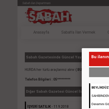
Sabah ilan Departmanı
Anasayfa
Sabah'a İlan Vermek
Bu ilanın
Sabah Gazetesinde Güncel Yayınlanmış Vasıta 
HURDA her türlü araçlarınız alınır
( BU İLANIN YAYINL
Telefon Bilgileri : 05*********
BEYLİKDÜZÜ
Diğer Sabah Gazetesi Güncel İlanlar
SAHİBİNDEN 2
Devamını Gö
İŞYERİ SATILIK
- 11.9.2018