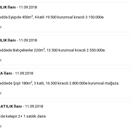
Devren
kiralık maltepede çayocağı....
LIK İlanı
- 11.09.2018
Devamını Gör
2
adde Eyüpde 450m
, 4 katlı 19.500 kurumsal kiracılı 3.150.000e.
DEVREDENLER SATILIK
- 11.9.2018
r
Halkalı
meydanındaki lokantamız devren satılıktır....
LIK İlanı
- 11.09.2018
Devamını Gör
2
ddede Bahçelievler 220m
, 13.500 kurumsal kiracılı 2.550.000e.
r
Sabah Gazetesi İlan Çeşitleri
A İlanı
- 11.09.2018
takip ederek farklı ilan türleri hakkında detaylara ulaşabilir, ilan örn
2
addede Şişli 180m
, 3 katlı, 16.500 kiracılı 2.800.000e kurumsal mağaza.
r
Emlak İlanı
ATILIK İlanı
- 11.09.2018
Sarı sayfa ilanlar alım- satım, duyuru, mini reklam
 kelepir 2+ 1 satılık daire
şeklinde ifade edilebilen ilanlardır. Gazetelerin tirajını
önemli ölçüde etkilerler ve gazete gelirlerinin de
r
önemli bir bölümünü oluştururlar.Sabah sarı sayfa