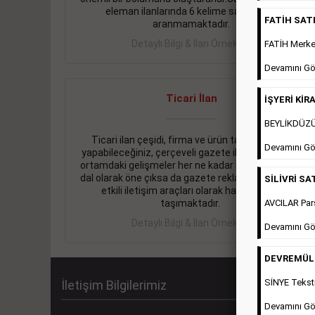
eleman ilanlarında 6 kelime sayısı şartı
FATİH SATIL
aranmamaktadır.
Detaylı Bilgi & İlan Örnekleri
FATİH Merkez
Devamını Gö
Ticari İlan
İŞYERİ KİRA
BEYLİKDÜZÜ 
Ticari ilan çeşidi, firma ve ürün tanıtımlarınızı
Devamını Gö
yapabileceğiniz, çerçeveli gazete ilanlarıdır. Dijital
ortamdaki gelişmeler her ne kadar ihtiyacın arttığı
dal olarak öne çıksa da gazete reklamları halen en
SİLİVRİ SAT
etkili iletişim araçları olarak hayati önem
AVCILAR Pars
taşımaktadır.
Detaylı Bilgi & İlan Örnekleri
Devamını Gö
DEVREMÜLK 
SİNYE Teksti
İletişim Bilgilerimiz
Devamını Gö