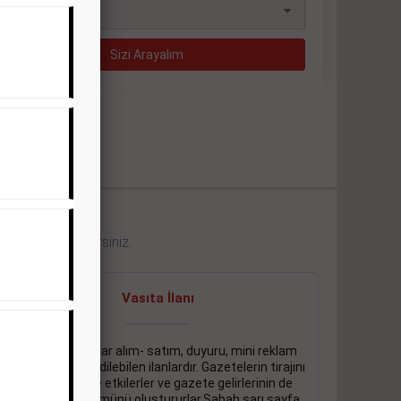
eklerini görebilirsiniz.
Vasıta İlanı
Sarı sayfa ilanlar alım- satım, duyuru, mini reklam
şeklinde ifade edilebilen ilanlardır. Gazetelerin tirajını
önemli ölçüde etkilerler ve gazete gelirlerinin de
önemli bir bölümünü oluştururlar.Sabah sarı sayfa