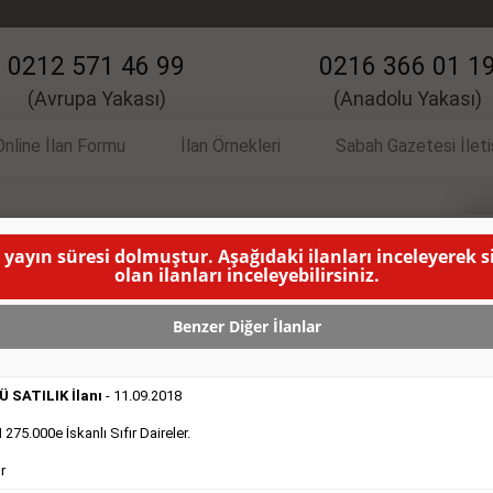
0212 571 46 99
0216 366 01 1
(Avrupa Yakası)
(Anadolu Yakası)
Online İlan Formu
İlan Örnekleri
Sabah Gazetesi İlet
 yayın süresi dolmuştur. Aşağıdaki ilanları inceleyerek 
İlanı
V
olan ilanları inceleyebilirsiniz.
ANMA SÜRESİ DOLMUŞTUR )
Benzer Diğer İlanlar
 SATILIK İlanı
- 11.09.2018
75.000e İskanlı Sıfır Daireler.
r
DEVREDENLER SATILIK
- 11.9.2018