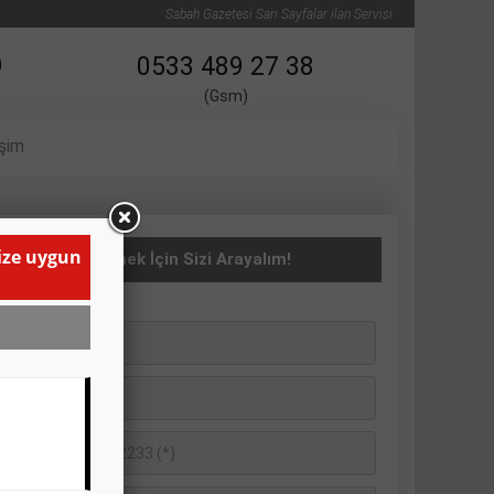
Sabah Gazetesi Sarı Sayfalar ilan Servisi
9
0533 489 27 38
(Gsm)
işim
size uygun
asıta İlanı Vermek İçin Sizi Arayalım!