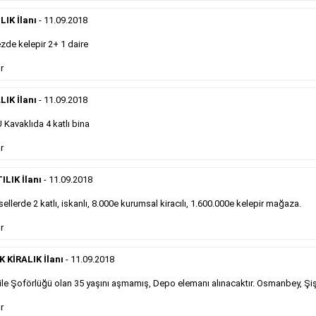
eleman ilanlarında 6 kelime sayısı şartı
IK İlanı
- 11.09.2018
aranmamaktadır.
Detaylı Bilgi & İlan Örnekleri
de kelepir 2+ 1 daire
r
Sosyal İlan
LIK İlanı
- 11.09.2018
Kavaklıda 4 katlı bina
Gazetelerin sosyal ilan diye adlandırdığı, ticari amaç
r
gütmeyen bu ilan çeşidinin fiyatlandırması kapladığı
alan üzerinden fiyatlandırılır ve diğer çerçeveli
ilanlara göre daha ekonomiktir.
ILIK İlanı
- 11.09.2018
ellerde 2 katlı, iskanlı, 8.000e kurumsal kiracılı, 1.600.000e kelepir mağaza.
Detaylı Bilgi & İlan Örnekleri
r
KİRALIK İlanı
- 11.09.2018
le Şoförlüğü olan 35 yaşını aşmamış, Depo elemanı alınacaktır. Osmanbey, Şiş
Kampanyalarımız
S
r