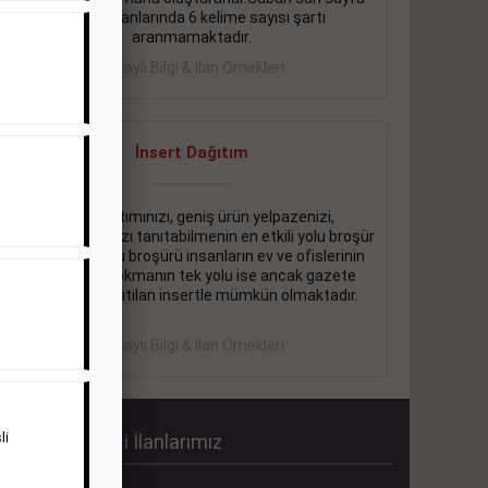
eleman ilanlarında 6 kelime sayısı şartı
aranmamaktadır.
Detaylı Bilgi & İlan Örnekleri
İnsert Dağıtım
Firma tanıtımınızı, geniş ürün yelpazenizi,
promosyonlarınızı tanıtabilmenin en etkili yolu broşür
dağıtmaktır. Bu broşürü insanların ev ve ofislerinin
içine kadar sokmanın tek yolu ise ancak gazete
içerisinde dağıtılan insertle mümkün olmaktadır.
Detaylı Bilgi & İlan Örnekleri
li
abah Gazetesi İlanlarımız