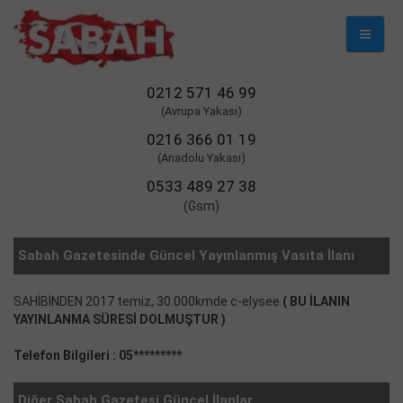
Mobil
Naviga
0212 571 46 99
(Avrupa Yakası)
0216 366 01 19
(Anadolu Yakası)
0533 489 27 38
(Gsm)
Sabah Gazetesinde Güncel Yayınlanmış Vasıta İlanı
SAHİBİNDEN 2017 temiz, 30.000kmde c-elysee
( BU İLANIN
YAYINLANMA SÜRESİ DOLMUŞTUR )
Telefon Bilgileri : 05*********
Diğer Sabah Gazetesi Güncel İlanlar