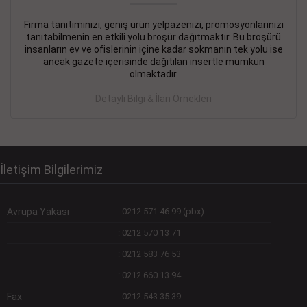
Firma tanıtımınızı, geniş ürün yelpazenizi, promosyonlarınızı
DEVREMÜLK KİRALIK İlanı
- 11.09.2018
tanıtabilmenin en etkili yolu broşür dağıtmaktır. Bu broşürü
insanların ev ve ofislerinin içine kadar sokmanın tek yolu ise
SİNYE Tekstile Şoförlüğü olan 35 yaşını aşmamış, Depo
ancak gazete içerisinde dağıtılan insertle mümkün
elemanı alınacaktır. Osmanbey, Şişli
olmaktadır.
Devamını Gör
Detaylı Bilgi & İlan Örnekleri
DEVREDENLER SATILIK İlanı
- 11.09.2018
BAKIRKÖYde Bayan Kuaförü
Devamını Gör
İletişim Bilgilerimiz
Avrupa Yakası
:
0212 571 46 99 (pbx)
:
0212 570 13 71
:
0212 583 76 53
:
0212 660 13 94
Fax
:
0212 543 35 39