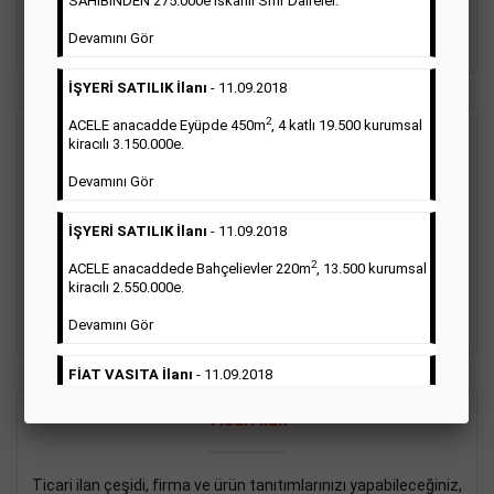
SAHİBİNDEN 275.000e İskanlı Sıfır Daireler.
sayısı şartı aranmamaktadır.
Devamını Gör
Detaylı Bilgi & İlan Örnekleri
İŞYERİ SATILIK İlanı
- 11.09.2018
2
ACELE anacadde Eyüpde 450m
, 4 katlı 19.500 kurumsal
Vasıta İlanı
kiracılı 3.150.000e.
Devamını Gör
Sarı sayfa ilanlar alım- satım, duyuru, mini reklam şeklinde
ifade edilebilen ilanlardır. Gazetelerin tirajını önemli ölçüde
İŞYERİ SATILIK İlanı
- 11.09.2018
etkilerler ve gazete gelirlerinin de önemli bir bölümünü
oluştururlar.Sabah sarı sayfa eleman ilanlarında 6 kelime
2
ACELE anacaddede Bahçelievler 220m
, 13.500 kurumsal
sayısı şartı aranmamaktadır.
kiracılı 2.550.000e.
Detaylı Bilgi & İlan Örnekleri
Devamını Gör
FİAT VASITA İlanı
- 11.09.2018
2
ACELE Anacaddede Şişli 180m
, 3 katlı, 16.500 kiracılı
Ticari İlan
2.800.000e kurumsal mağaza.
Devamını Gör
Ticari ilan çeşidi, firma ve ürün tanıtımlarınızı yapabileceğiniz,