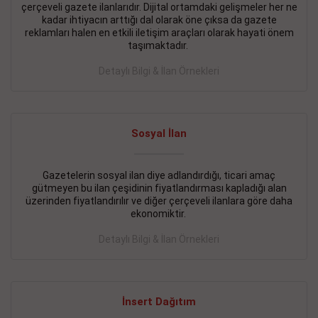
çerçeveli gazete ilanlarıdır. Dijital ortamdaki gelişmeler her ne
BAKIRKÖY SATILIK İlanı
- 11.09.2018
kadar ihtiyacın arttığı dal olarak öne çıksa da gazete
reklamları halen en etkili iletişim araçları olarak hayati önem
KARTALTEPEde kelepir 2+ 1 satılık daire
taşımaktadır.
Devamını Gör
Detaylı Bilgi & İlan Örnekleri
FATİH SATILIK İlanı
- 11.09.2018
FATİH Merkezde kelepir 2+ 1 daire
Sosyal İlan
Devamını Gör
Gazetelerin sosyal ilan diye adlandırdığı, ticari amaç
İŞYERİ KİRALIK İlanı
- 11.09.2018
gütmeyen bu ilan çeşidinin fiyatlandırması kapladığı alan
BEYLİKDÜZÜ Kavaklıda 4 katlı bina
üzerinden fiyatlandırılır ve diğer çerçeveli ilanlara göre daha
ekonomiktir.
Devamını Gör
Detaylı Bilgi & İlan Örnekleri
SİLİVRİ SATILIK İlanı
- 11.09.2018
AVCILAR Parsellerde 2 katlı, iskanlı, 8.000e kurumsal
kiracılı, 1.600.000e kelepir mağaza.
İnsert Dağıtım
Devamını Gör