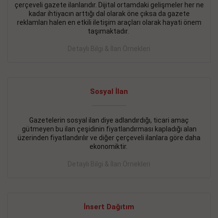
çerçeveli gazete ilanlarıdır. Dijital ortamdaki gelişmeler her ne
BAKIRKÖY SATILIK İlanı
- 11.09.2018
kadar ihtiyacın arttığı dal olarak öne çıksa da gazete
reklamları halen en etkili iletişim araçları olarak hayati önem
KARTALTEPEde kelepir 2+ 1 satılık daire
taşımaktadır.
Devamını Gör
Detaylı Bilgi & İlan Örnekleri
FATİH SATILIK İlanı
- 11.09.2018
FATİH Merkezde kelepir 2+ 1 daire
Sosyal İlan
Devamını Gör
Gazetelerin sosyal ilan diye adlandırdığı, ticari amaç
İŞYERİ KİRALIK İlanı
- 11.09.2018
gütmeyen bu ilan çeşidinin fiyatlandırması kapladığı alan
BEYLİKDÜZÜ Kavaklıda 4 katlı bina
üzerinden fiyatlandırılır ve diğer çerçeveli ilanlara göre daha
ekonomiktir.
Devamını Gör
Detaylı Bilgi & İlan Örnekleri
SİLİVRİ SATILIK İlanı
- 11.09.2018
AVCILAR Parsellerde 2 katlı, iskanlı, 8.000e kurumsal
kiracılı, 1.600.000e kelepir mağaza.
İnsert Dağıtım
Devamını Gör