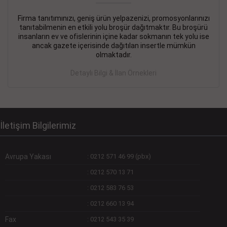
Firma tanıtımınızı, geniş ürün yelpazenizi, promosyonlarınızı
DEVREMÜLK KİRALIK İlanı
- 11.09.2018
tanıtabilmenin en etkili yolu broşür dağıtmaktır. Bu broşürü
insanların ev ve ofislerinin içine kadar sokmanın tek yolu ise
SİNYE Tekstile Şoförlüğü olan 35 yaşını aşmamış, Depo
ancak gazete içerisinde dağıtılan insertle mümkün
elemanı alınacaktır. Osmanbey, Şişli
olmaktadır.
Devamını Gör
Detaylı Bilgi & İlan Örnekleri
DEVREDENLER SATILIK İlanı
- 11.09.2018
BAKIRKÖYde Bayan Kuaförü
Devamını Gör
İletişim Bilgilerimiz
Avrupa Yakası
:
0212 571 46 99 (pbx)
:
0212 570 13 71
:
0212 583 76 53
:
0212 660 13 94
Fax
:
0212 543 35 39