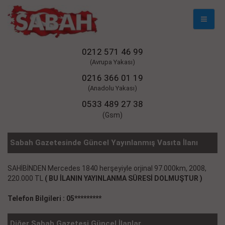
Mobil
Naviga
0212 571 46 99
(Avrupa Yakası)
0216 366 01 19
(Anadolu Yakası)
0533 489 27 38
(Gsm)
Sabah Gazetesinde Güncel Yayınlanmış Vasıta İlanı
SAHİBİNDEN Mercedes 1840 herşeyiyle orjinal 97.000km, 2008,
220.000 TL
( BU İLANIN YAYINLANMA SÜRESİ DOLMUŞTUR )
Telefon Bilgileri : 05*********
Diğer Sabah Gazetesi Güncel İlanlar