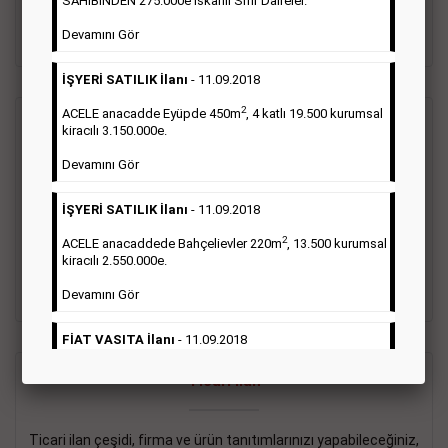
SAHİBİNDEN 275.000e İskanlı Sıfır Daireler.
sayısı şartı aranmamaktadır.
Devamını Gör
Detaylı Bilgi & İlan Örnekleri
İŞYERİ SATILIK İlanı
- 11.09.2018
2
ACELE anacadde Eyüpde 450m
, 4 katlı 19.500 kurumsal
Vasıta İlanı
kiracılı 3.150.000e.
Devamını Gör
Sarı sayfa ilanlar alım- satım, duyuru, mini reklam şeklinde
ifade edilebilen ilanlardır. Gazetelerin tirajını önemli ölçüde
İŞYERİ SATILIK İlanı
- 11.09.2018
etkilerler ve gazete gelirlerinin de önemli bir bölümünü
oluştururlar.Sabah sarı sayfa eleman ilanlarında 6 kelime
2
ACELE anacaddede Bahçelievler 220m
, 13.500 kurumsal
sayısı şartı aranmamaktadır.
kiracılı 2.550.000e.
Detaylı Bilgi & İlan Örnekleri
Devamını Gör
FİAT VASITA İlanı
- 11.09.2018
2
ACELE Anacaddede Şişli 180m
, 3 katlı, 16.500 kiracılı
Ticari İlan
2.800.000e kurumsal mağaza.
Devamını Gör
Ticari ilan çeşidi, firma ve ürün tanıtımlarınızı yapabileceğiniz,