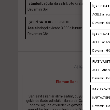
İstanbul
bağcılarda satılık oto kiralama...
İŞYERİ SATI
Devamını Gör
ACELE anac
İŞYERİ SATILIK
- 11.9.2018
Devamını Gö
Acele
bahçelievlerde 3.300e kurumsal kiracılı 490...
İŞYERİ SATI
Devamını Gör
ACELE anaca
Devamını Gö
FİAT VASIT
Aşağıdaki bağlantıları 
ACELE Anac
Devamını Gö
Eleman İlanı
BAKIRKÖY S
Sarı sayfa ilanlar alım- satım, duyuru, mini reklam
KARTALTEPEde
şeklinde ifade edilebilen ilanlardır. Gazetelerin tirajını
önemli ölçüde etkilerler ve gazete gelirlerinin de
Devamını Gö
önemli bir bölümünü oluştururlar.Sabah sarı sayfa