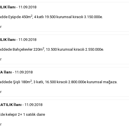
Devren
kiralık maltepede çayocağı....
LIK İlanı
- 11.09.2018
Devamını Gör
2
adde Eyüpde 450m
, 4 katlı 19.500 kurumsal kiracılı 3.150.000e.
DEVREDENLER SATILIK
- 11.9.2018
r
Halkalı
meydanındaki lokantamız devren satılıktır....
LIK İlanı
- 11.09.2018
Devamını Gör
2
ddede Bahçelievler 220m
, 13.500 kurumsal kiracılı 2.550.000e.
r
Sabah Gazetesi İlan Çeşitleri
A İlanı
- 11.09.2018
takip ederek farklı ilan türleri hakkında detaylara ulaşabilir, ilan örn
2
addede Şişli 180m
, 3 katlı, 16.500 kiracılı 2.800.000e kurumsal mağaza.
r
Emlak İlanı
ATILIK İlanı
- 11.09.2018
Sarı sayfa ilanlar alım- satım, duyuru, mini reklam
 kelepir 2+ 1 satılık daire
şeklinde ifade edilebilen ilanlardır. Gazetelerin tirajını
önemli ölçüde etkilerler ve gazete gelirlerinin de
r
önemli bir bölümünü oluştururlar.Sabah sarı sayfa