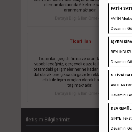
eleman ilanlarında 6 kelime sayısı şartı
FATİH SATIL
aranmamaktadır.
Detaylı Bilgi & İlan Örnekleri
FATİH Merkez
Devamını Gö
Ticari İlan
İŞYERİ KİRA
BEYLİKDÜZÜ 
Ticari ilan çeşidi, firma ve ürün tanıtımlarınızı
Devamını Gö
yapabileceğiniz, çerçeveli gazete ilanlarıdır. Dijital
ortamdaki gelişmeler her ne kadar ihtiyacın arttığı
dal olarak öne çıksa da gazete reklamları halen en
SİLİVRİ SAT
etkili iletişim araçları olarak hayati önem
AVCILAR Pars
taşımaktadır.
Detaylı Bilgi & İlan Örnekleri
Devamını Gö
DEVREMÜLK 
SİNYE Teksti
İletişim Bilgilerimiz
Devamını Gö