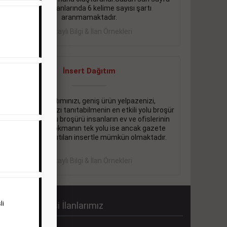
eleman ilanlarında 6 kelime sayısı şartı
aranmamaktadır.
Detaylı Bilgi & İlan Örnekleri
İnsert Dağıtım
Firma tanıtımınızı, geniş ürün yelpazenizi,
promosyonlarınızı tanıtabilmenin en etkili yolu broşür
dağıtmaktır. Bu broşürü insanların ev ve ofislerinin
içine kadar sokmanın tek yolu ise ancak gazete
içerisinde dağıtılan insertle mümkün olmaktadır.
Detaylı Bilgi & İlan Örnekleri
li
abah Gazetesi İlanlarımız