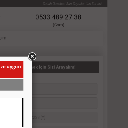
Sabah Gazetesi Sarı Sayfalar ilan Servisi
9
0533 489 27 38
(Gsm)
işim
size uygun
asıta İlanı Vermek İçin Sizi Arayalım!