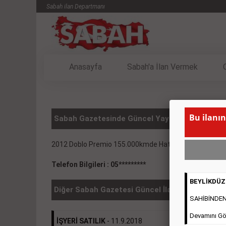
Sabah ilan Departmanı
Anasayfa
Sabah'a İlan Vermek
Bu ilanın
Sabah Gazetesinde Güncel Yayınlanmış Vasıta 
2012 Doblo Premio 155.000kmde Hatasız 43.900e
( B
Telefon Bilgileri : 05*********
BEYLİKDÜZÜ
Diğer Sabah Gazetesi Güncel İlanlar
SAHİBİNDEN 2
Devamını Gö
İŞYERİ SATILIK
- 11.9.2018