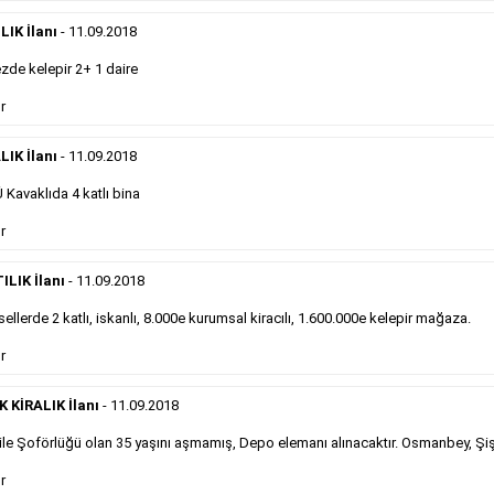
eleman ilanlarında 6 kelime sayısı şartı
IK İlanı
- 11.09.2018
aranmamaktadır.
Detaylı Bilgi & İlan Örnekleri
de kelepir 2+ 1 daire
r
Sosyal İlan
LIK İlanı
- 11.09.2018
Kavaklıda 4 katlı bina
Gazetelerin sosyal ilan diye adlandırdığı, ticari amaç
r
gütmeyen bu ilan çeşidinin fiyatlandırması kapladığı
alan üzerinden fiyatlandırılır ve diğer çerçeveli
ilanlara göre daha ekonomiktir.
ILIK İlanı
- 11.09.2018
ellerde 2 katlı, iskanlı, 8.000e kurumsal kiracılı, 1.600.000e kelepir mağaza.
Detaylı Bilgi & İlan Örnekleri
r
KİRALIK İlanı
- 11.09.2018
le Şoförlüğü olan 35 yaşını aşmamış, Depo elemanı alınacaktır. Osmanbey, Şiş
Kampanyalarımız
S
r