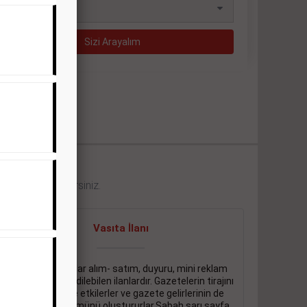
eklerini görebilirsiniz.
Vasıta İlanı
Sarı sayfa ilanlar alım- satım, duyuru, mini reklam
şeklinde ifade edilebilen ilanlardır. Gazetelerin tirajını
önemli ölçüde etkilerler ve gazete gelirlerinin de
önemli bir bölümünü oluştururlar.Sabah sarı sayfa