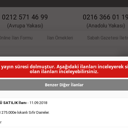
0212 571 46 99
0216 366 01 1
(Avrupa Yakası)
(Anadolu Yakası)
Online İlan Formu
İlan Örnekleri
Sabah Gazetesi İlet
 yayın süresi dolmuştur. Aşağıdaki ilanları inceleyerek 
İlanı
V
olan ilanları inceleyebilirsiniz.
U İLANIN YAYINLANMA SÜRESİ DOLMUŞTUR )
Benzer Diğer İlanlar
 SATILIK İlanı
- 11.09.2018
75.000e İskanlı Sıfır Daireler.
r
DEVREDENLER SATILIK
- 11.9.2018