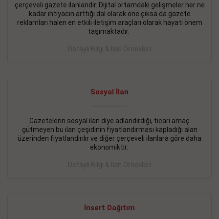
çerçeveli gazete ilanlarıdır. Dijital ortamdaki gelişmeler her ne
BAKIRKÖY SATILIK İlanı
- 11.09.2018
kadar ihtiyacın arttığı dal olarak öne çıksa da gazete
reklamları halen en etkili iletişim araçları olarak hayati önem
KARTALTEPEde kelepir 2+ 1 satılık daire
taşımaktadır.
Devamını Gör
Detaylı Bilgi & İlan Örnekleri
FATİH SATILIK İlanı
- 11.09.2018
FATİH Merkezde kelepir 2+ 1 daire
Sosyal İlan
Devamını Gör
Gazetelerin sosyal ilan diye adlandırdığı, ticari amaç
İŞYERİ KİRALIK İlanı
- 11.09.2018
gütmeyen bu ilan çeşidinin fiyatlandırması kapladığı alan
BEYLİKDÜZÜ Kavaklıda 4 katlı bina
üzerinden fiyatlandırılır ve diğer çerçeveli ilanlara göre daha
ekonomiktir.
Devamını Gör
Detaylı Bilgi & İlan Örnekleri
SİLİVRİ SATILIK İlanı
- 11.09.2018
AVCILAR Parsellerde 2 katlı, iskanlı, 8.000e kurumsal
kiracılı, 1.600.000e kelepir mağaza.
İnsert Dağıtım
Devamını Gör