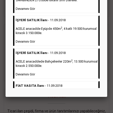
SAHİBİNDEN 275.000e İskanlı Sıfır Daireler.
sayısı şartı aranmamaktadır.
Devamını Gör
Detaylı Bilgi & İlan Örnekleri
İŞYERİ SATILIK İlanı
- 11.09.2018
2
ACELE anacadde Eyüpde 450m
, 4 katlı 19.500 kurumsal
Vasıta İlanı
kiracılı 3.150.000e.
Devamını Gör
Sarı sayfa ilanlar alım- satım, duyuru, mini reklam şeklinde
ifade edilebilen ilanlardır. Gazetelerin tirajını önemli ölçüde
İŞYERİ SATILIK İlanı
- 11.09.2018
etkilerler ve gazete gelirlerinin de önemli bir bölümünü
oluştururlar.Sabah sarı sayfa eleman ilanlarında 6 kelime
2
ACELE anacaddede Bahçelievler 220m
, 13.500 kurumsal
sayısı şartı aranmamaktadır.
kiracılı 2.550.000e.
Detaylı Bilgi & İlan Örnekleri
Devamını Gör
FİAT VASITA İlanı
- 11.09.2018
2
ACELE Anacaddede Şişli 180m
, 3 katlı, 16.500 kiracılı
Ticari İlan
2.800.000e kurumsal mağaza.
Devamını Gör
Ticari ilan çeşidi, firma ve ürün tanıtımlarınızı yapabileceğiniz,