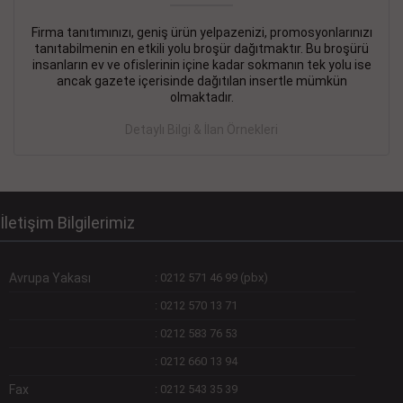
Firma tanıtımınızı, geniş ürün yelpazenizi, promosyonlarınızı
DEVREMÜLK KİRALIK İlanı
- 11.09.2018
tanıtabilmenin en etkili yolu broşür dağıtmaktır. Bu broşürü
insanların ev ve ofislerinin içine kadar sokmanın tek yolu ise
SİNYE Tekstile Şoförlüğü olan 35 yaşını aşmamış, Depo
ancak gazete içerisinde dağıtılan insertle mümkün
elemanı alınacaktır. Osmanbey, Şişli
olmaktadır.
Devamını Gör
Detaylı Bilgi & İlan Örnekleri
DEVREDENLER SATILIK İlanı
- 11.09.2018
BAKIRKÖYde Bayan Kuaförü
Devamını Gör
İletişim Bilgilerimiz
Avrupa Yakası
:
0212 571 46 99 (pbx)
:
0212 570 13 71
:
0212 583 76 53
:
0212 660 13 94
Fax
:
0212 543 35 39