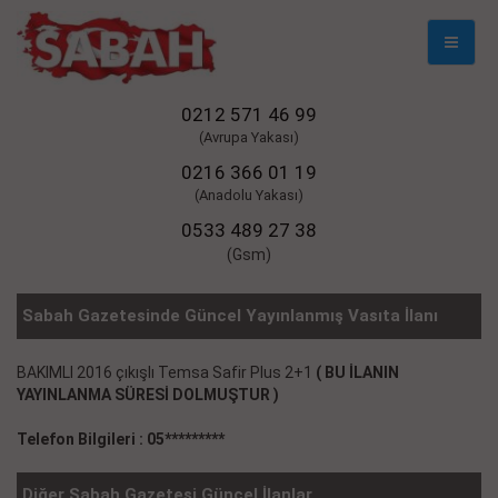
Mobil
Naviga
0212 571 46 99
(Avrupa Yakası)
0216 366 01 19
(Anadolu Yakası)
0533 489 27 38
(Gsm)
Sabah Gazetesinde Güncel Yayınlanmış Vasıta İlanı
BAKIMLI 2016 çıkışlı Temsa Safir Plus 2+1
( BU İLANIN
YAYINLANMA SÜRESİ DOLMUŞTUR )
Telefon Bilgileri : 05*********
Diğer Sabah Gazetesi Güncel İlanlar