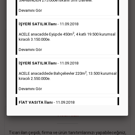
SAHİBİNDEN 275.000e İskanlı Sıfır Daireler.
sayısı şartı aranmamaktadır.
Devamını Gör
Detaylı Bilgi & İlan Örnekleri
İŞYERİ SATILIK İlanı
- 11.09.2018
2
ACELE anacadde Eyüpde 450m
, 4 katlı 19.500 kurumsal
Vasıta İlanı
kiracılı 3.150.000e.
Devamını Gör
Sarı sayfa ilanlar alım- satım, duyuru, mini reklam şeklinde
ifade edilebilen ilanlardır. Gazetelerin tirajını önemli ölçüde
İŞYERİ SATILIK İlanı
- 11.09.2018
etkilerler ve gazete gelirlerinin de önemli bir bölümünü
oluştururlar.Sabah sarı sayfa eleman ilanlarında 6 kelime
2
ACELE anacaddede Bahçelievler 220m
, 13.500 kurumsal
sayısı şartı aranmamaktadır.
kiracılı 2.550.000e.
Detaylı Bilgi & İlan Örnekleri
Devamını Gör
FİAT VASITA İlanı
- 11.09.2018
2
ACELE Anacaddede Şişli 180m
, 3 katlı, 16.500 kiracılı
Ticari İlan
2.800.000e kurumsal mağaza.
Devamını Gör
Ticari ilan çeşidi, firma ve ürün tanıtımlarınızı yapabileceğiniz,