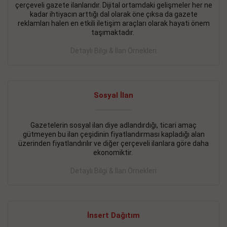
çerçeveli gazete ilanlarıdır. Dijital ortamdaki gelişmeler her ne
BAKIRKÖY SATILIK İlanı
- 11.09.2018
kadar ihtiyacın arttığı dal olarak öne çıksa da gazete
reklamları halen en etkili iletişim araçları olarak hayati önem
KARTALTEPEde kelepir 2+ 1 satılık daire
taşımaktadır.
Devamını Gör
Detaylı Bilgi & İlan Örnekleri
FATİH SATILIK İlanı
- 11.09.2018
FATİH Merkezde kelepir 2+ 1 daire
Sosyal İlan
Devamını Gör
Gazetelerin sosyal ilan diye adlandırdığı, ticari amaç
İŞYERİ KİRALIK İlanı
- 11.09.2018
gütmeyen bu ilan çeşidinin fiyatlandırması kapladığı alan
BEYLİKDÜZÜ Kavaklıda 4 katlı bina
üzerinden fiyatlandırılır ve diğer çerçeveli ilanlara göre daha
ekonomiktir.
Devamını Gör
Detaylı Bilgi & İlan Örnekleri
SİLİVRİ SATILIK İlanı
- 11.09.2018
AVCILAR Parsellerde 2 katlı, iskanlı, 8.000e kurumsal
kiracılı, 1.600.000e kelepir mağaza.
İnsert Dağıtım
Devamını Gör