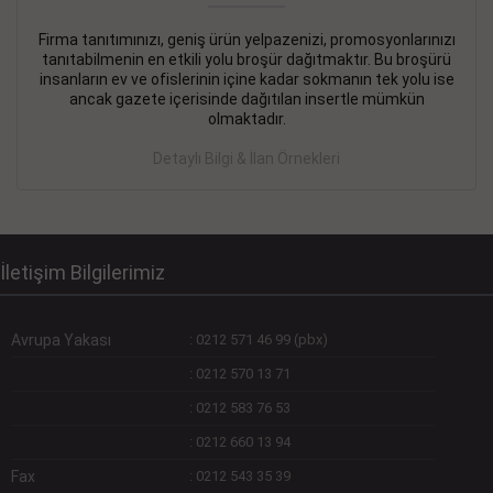
Firma tanıtımınızı, geniş ürün yelpazenizi, promosyonlarınızı
DEVREMÜLK KİRALIK İlanı
- 11.09.2018
tanıtabilmenin en etkili yolu broşür dağıtmaktır. Bu broşürü
insanların ev ve ofislerinin içine kadar sokmanın tek yolu ise
SİNYE Tekstile Şoförlüğü olan 35 yaşını aşmamış, Depo
ancak gazete içerisinde dağıtılan insertle mümkün
elemanı alınacaktır. Osmanbey, Şişli
olmaktadır.
Devamını Gör
Detaylı Bilgi & İlan Örnekleri
DEVREDENLER SATILIK İlanı
- 11.09.2018
BAKIRKÖYde Bayan Kuaförü
Devamını Gör
İletişim Bilgilerimiz
Avrupa Yakası
:
0212 571 46 99 (pbx)
:
0212 570 13 71
:
0212 583 76 53
:
0212 660 13 94
Fax
:
0212 543 35 39