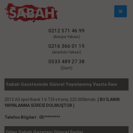
Mobil
Naviga
0212 571 46 99
(Avrupa Yakası)
0216 366 01 19
(Anadolu Yakası)
0533 489 27 38
(Gsm)
Sabah Gazetesinde Güncel Yayınlanmış Vasıta İlanı
2012 A3 sportback 1.6 TDİ stroniç 225.000kmde.
( BU İLANIN
YAYINLANMA SÜRESİ DOLMUŞTUR )
Telefon Bilgileri : 05*********
Diğer Sabah Gazetesi Güncel İlanlar