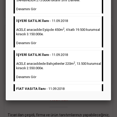
SAHİBİNDEN 275.000e İskanlı Sıfır Daireler.
sayısı şartı aranmamaktadır.
Devamını Gör
Detaylı Bilgi & İlan Örnekleri
İŞYERİ SATILIK İlanı
- 11.09.2018
2
ACELE anacadde Eyüpde 450m
, 4 katlı 19.500 kurumsal
Vasıta İlanı
kiracılı 3.150.000e.
Devamını Gör
Sarı sayfa ilanlar alım- satım, duyuru, mini reklam şeklinde
ifade edilebilen ilanlardır. Gazetelerin tirajını önemli ölçüde
İŞYERİ SATILIK İlanı
- 11.09.2018
etkilerler ve gazete gelirlerinin de önemli bir bölümünü
oluştururlar.Sabah sarı sayfa eleman ilanlarında 6 kelime
2
ACELE anacaddede Bahçelievler 220m
, 13.500 kurumsal
sayısı şartı aranmamaktadır.
kiracılı 2.550.000e.
Detaylı Bilgi & İlan Örnekleri
Devamını Gör
FİAT VASITA İlanı
- 11.09.2018
2
ACELE Anacaddede Şişli 180m
, 3 katlı, 16.500 kiracılı
Ticari İlan
2.800.000e kurumsal mağaza.
Devamını Gör
Ticari ilan çeşidi, firma ve ürün tanıtımlarınızı yapabileceğiniz,