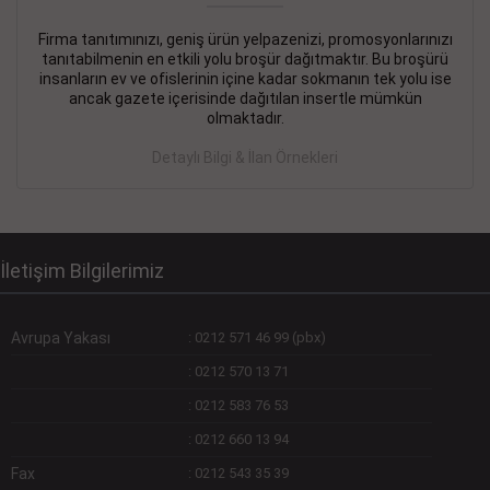
Firma tanıtımınızı, geniş ürün yelpazenizi, promosyonlarınızı
DEVREMÜLK KİRALIK İlanı
- 11.09.2018
tanıtabilmenin en etkili yolu broşür dağıtmaktır. Bu broşürü
insanların ev ve ofislerinin içine kadar sokmanın tek yolu ise
SİNYE Tekstile Şoförlüğü olan 35 yaşını aşmamış, Depo
ancak gazete içerisinde dağıtılan insertle mümkün
elemanı alınacaktır. Osmanbey, Şişli
olmaktadır.
Devamını Gör
Detaylı Bilgi & İlan Örnekleri
DEVREDENLER SATILIK İlanı
- 11.09.2018
BAKIRKÖYde Bayan Kuaförü
Devamını Gör
İletişim Bilgilerimiz
Avrupa Yakası
:
0212 571 46 99 (pbx)
:
0212 570 13 71
:
0212 583 76 53
:
0212 660 13 94
Fax
:
0212 543 35 39