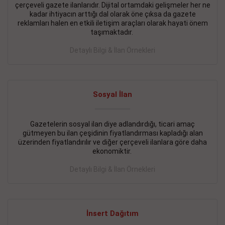
çerçeveli gazete ilanlarıdır. Dijital ortamdaki gelişmeler her ne
BAKIRKÖY SATILIK İlanı
- 11.09.2018
kadar ihtiyacın arttığı dal olarak öne çıksa da gazete
reklamları halen en etkili iletişim araçları olarak hayati önem
KARTALTEPEde kelepir 2+ 1 satılık daire
taşımaktadır.
Devamını Gör
Detaylı Bilgi & İlan Örnekleri
FATİH SATILIK İlanı
- 11.09.2018
FATİH Merkezde kelepir 2+ 1 daire
Sosyal İlan
Devamını Gör
Gazetelerin sosyal ilan diye adlandırdığı, ticari amaç
İŞYERİ KİRALIK İlanı
- 11.09.2018
gütmeyen bu ilan çeşidinin fiyatlandırması kapladığı alan
BEYLİKDÜZÜ Kavaklıda 4 katlı bina
üzerinden fiyatlandırılır ve diğer çerçeveli ilanlara göre daha
ekonomiktir.
Devamını Gör
Detaylı Bilgi & İlan Örnekleri
SİLİVRİ SATILIK İlanı
- 11.09.2018
AVCILAR Parsellerde 2 katlı, iskanlı, 8.000e kurumsal
kiracılı, 1.600.000e kelepir mağaza.
İnsert Dağıtım
Devamını Gör