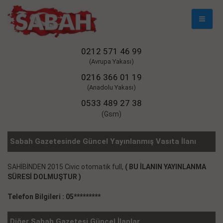
Mobil
Naviga
0212 571 46 99
(Avrupa Yakası)
0216 366 01 19
(Anadolu Yakası)
0533 489 27 38
(Gsm)
Sabah Gazetesinde Güncel Yayınlanmış Vasıta İlanı
SAHİBİNDEN 2015 Civic otomatik full,
( BU İLANIN YAYINLANMA
SÜRESİ DOLMUŞTUR )
Telefon Bilgileri : 05*********
Diğer Sabah Gazetesi Güncel İlanlar