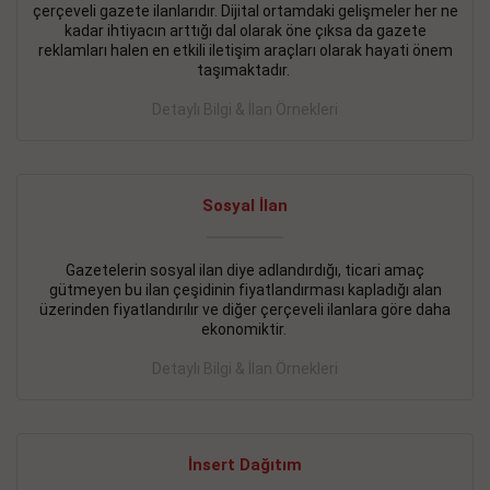
çerçeveli gazete ilanlarıdır. Dijital ortamdaki gelişmeler her ne
BAKIRKÖY SATILIK İlanı
- 11.09.2018
kadar ihtiyacın arttığı dal olarak öne çıksa da gazete
reklamları halen en etkili iletişim araçları olarak hayati önem
KARTALTEPEde kelepir 2+ 1 satılık daire
taşımaktadır.
Devamını Gör
Detaylı Bilgi & İlan Örnekleri
FATİH SATILIK İlanı
- 11.09.2018
FATİH Merkezde kelepir 2+ 1 daire
Sosyal İlan
Devamını Gör
Gazetelerin sosyal ilan diye adlandırdığı, ticari amaç
İŞYERİ KİRALIK İlanı
- 11.09.2018
gütmeyen bu ilan çeşidinin fiyatlandırması kapladığı alan
BEYLİKDÜZÜ Kavaklıda 4 katlı bina
üzerinden fiyatlandırılır ve diğer çerçeveli ilanlara göre daha
ekonomiktir.
Devamını Gör
Detaylı Bilgi & İlan Örnekleri
SİLİVRİ SATILIK İlanı
- 11.09.2018
AVCILAR Parsellerde 2 katlı, iskanlı, 8.000e kurumsal
kiracılı, 1.600.000e kelepir mağaza.
İnsert Dağıtım
Devamını Gör