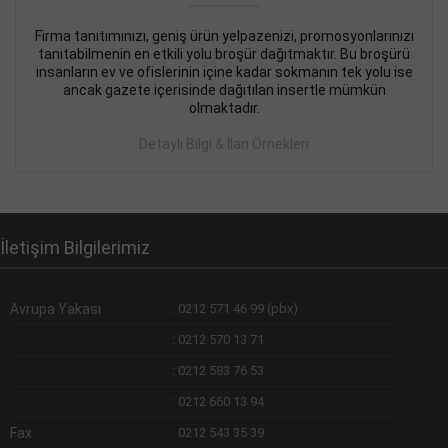
Firma tanıtımınızı, geniş ürün yelpazenizi, promosyonlarınızı
DEVREMÜLK KİRALIK İlanı
- 11.09.2018
tanıtabilmenin en etkili yolu broşür dağıtmaktır. Bu broşürü
insanların ev ve ofislerinin içine kadar sokmanın tek yolu ise
SİNYE Tekstile Şoförlüğü olan 35 yaşını aşmamış, Depo
ancak gazete içerisinde dağıtılan insertle mümkün
elemanı alınacaktır. Osmanbey, Şişli
olmaktadır.
Devamını Gör
Detaylı Bilgi & İlan Örnekleri
DEVREDENLER SATILIK İlanı
- 11.09.2018
BAKIRKÖYde Bayan Kuaförü
Devamını Gör
İletişim Bilgilerimiz
Avrupa Yakası
:
0212 571 46 99 (pbx)
:
0212 570 13 71
:
0212 583 76 53
:
0212 660 13 94
Fax
:
0212 543 35 39