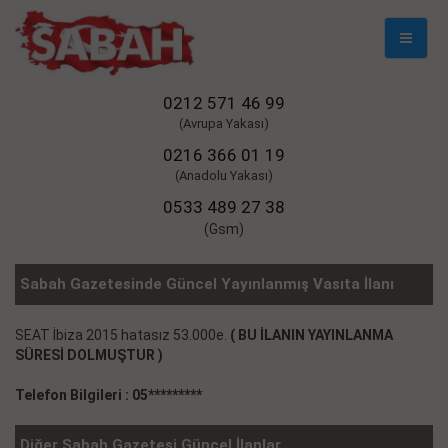
Mobil
Naviga
0212 571 46 99
(Avrupa Yakası)
0216 366 01 19
(Anadolu Yakası)
0533 489 27 38
(Gsm)
Sabah Gazetesinde Güncel Yayınlanmış Vasıta İlanı
SEAT İbiza 2015 hatasız 53.000e.
( BU İLANIN YAYINLANMA
SÜRESİ DOLMUŞTUR )
Telefon Bilgileri : 05*********
Diğer Sabah Gazetesi Güncel İlanlar