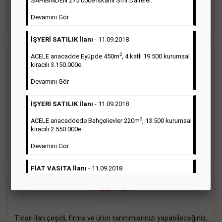
SAHİBİNDEN 275.000e İskanlı Sıfır Daireler.
sayısı şartı aranmamaktadır.
Devamını Gör
Detaylı Bilgi & İlan Örnekleri
İŞYERİ SATILIK İlanı
- 11.09.2018
2
ACELE anacadde Eyüpde 450m
, 4 katlı 19.500 kurumsal
Vasıta İlanı
kiracılı 3.150.000e.
Devamını Gör
Sarı sayfa ilanlar alım- satım, duyuru, mini reklam şeklinde
ifade edilebilen ilanlardır. Gazetelerin tirajını önemli ölçüde
İŞYERİ SATILIK İlanı
- 11.09.2018
etkilerler ve gazete gelirlerinin de önemli bir bölümünü
oluştururlar.Sabah sarı sayfa eleman ilanlarında 6 kelime
2
ACELE anacaddede Bahçelievler 220m
, 13.500 kurumsal
sayısı şartı aranmamaktadır.
kiracılı 2.550.000e.
Detaylı Bilgi & İlan Örnekleri
Devamını Gör
FİAT VASITA İlanı
- 11.09.2018
2
ACELE Anacaddede Şişli 180m
, 3 katlı, 16.500 kiracılı
Ticari İlan
2.800.000e kurumsal mağaza.
Devamını Gör
Ticari ilan çeşidi, firma ve ürün tanıtımlarınızı yapabileceğiniz,