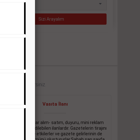
eklerini görebilirsiniz.
Vasıta İlanı
Sarı sayfa ilanlar alım- satım, duyuru, mini reklam
şeklinde ifade edilebilen ilanlardır. Gazetelerin tirajını
önemli ölçüde etkilerler ve gazete gelirlerinin de
önemli bir bölümünü oluştururlar.Sabah sarı sayfa