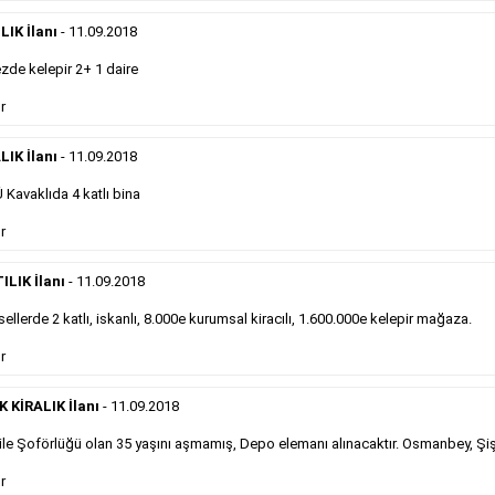
eleman ilanlarında 6 kelime sayısı şartı
IK İlanı
- 11.09.2018
aranmamaktadır.
Detaylı Bilgi & İlan Örnekleri
de kelepir 2+ 1 daire
r
Sosyal İlan
LIK İlanı
- 11.09.2018
Kavaklıda 4 katlı bina
Gazetelerin sosyal ilan diye adlandırdığı, ticari amaç
r
gütmeyen bu ilan çeşidinin fiyatlandırması kapladığı
alan üzerinden fiyatlandırılır ve diğer çerçeveli
ilanlara göre daha ekonomiktir.
ILIK İlanı
- 11.09.2018
ellerde 2 katlı, iskanlı, 8.000e kurumsal kiracılı, 1.600.000e kelepir mağaza.
Detaylı Bilgi & İlan Örnekleri
r
KİRALIK İlanı
- 11.09.2018
le Şoförlüğü olan 35 yaşını aşmamış, Depo elemanı alınacaktır. Osmanbey, Şiş
Kampanyalarımız
S
r