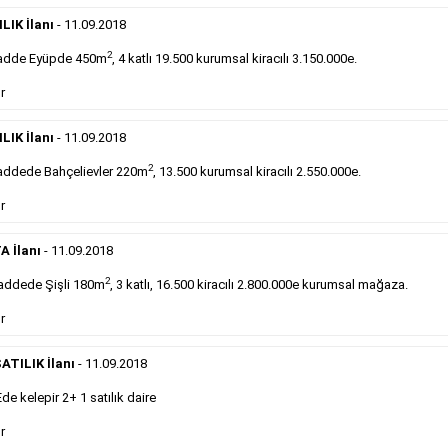
Devren
kiralık maltepede çayocağı....
LIK İlanı
- 11.09.2018
Devamını Gör
2
adde Eyüpde 450m
, 4 katlı 19.500 kurumsal kiracılı 3.150.000e.
DEVREDENLER SATILIK
- 11.9.2018
r
Halkalı
meydanındaki lokantamız devren satılıktır....
LIK İlanı
- 11.09.2018
Devamını Gör
2
ddede Bahçelievler 220m
, 13.500 kurumsal kiracılı 2.550.000e.
r
Sabah Gazetesi İlan Çeşitleri
A İlanı
- 11.09.2018
takip ederek farklı ilan türleri hakkında detaylara ulaşabilir, ilan örn
2
addede Şişli 180m
, 3 katlı, 16.500 kiracılı 2.800.000e kurumsal mağaza.
r
Emlak İlanı
ATILIK İlanı
- 11.09.2018
Sarı sayfa ilanlar alım- satım, duyuru, mini reklam
 kelepir 2+ 1 satılık daire
şeklinde ifade edilebilen ilanlardır. Gazetelerin tirajını
önemli ölçüde etkilerler ve gazete gelirlerinin de
r
önemli bir bölümünü oluştururlar.Sabah sarı sayfa