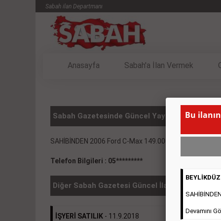
Sabah ilan Departmanı
Anasayfa
Sabah'a İlan Vermek
Bu ilanın
Sabah Gazetesinde Güncel Yayınlanmış Vasıta 
SAHİBİNDEN 2006 Ford C-Max 149.000kmde
( BU İLA
Telefon Bilgileri : 05*********
BEYLİKDÜZÜ
Diğer Sabah Gazetesi Güncel İlanlar
SAHİBİNDEN 2
Devamını Gö
İŞYERİ SATILIK
- 11.9.2018