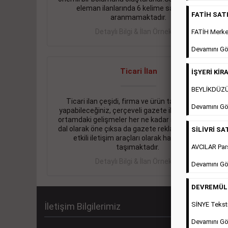
eleman ilanlarında 6 kelime sayısı şartı
FATİH SATIL
aranmamaktadır.
Detaylı Bilgi & İlan Örnekleri
FATİH Merkez
Devamını Gö
Ticari İlan
İŞYERİ KİRA
BEYLİKDÜZÜ 
Ticari ilan çeşidi, firma ve ürün tanıtımlarınızı
Devamını Gö
yapabileceğiniz, çerçeveli gazete ilanlarıdır. Dijital
ortamdaki gelişmeler her ne kadar ihtiyacın arttığı
dal olarak öne çıksa da gazete reklamları halen en
SİLİVRİ SAT
etkili iletişim araçları olarak hayati önem
AVCILAR Pars
taşımaktadır.
Detaylı Bilgi & İlan Örnekleri
Devamını Gö
DEVREMÜLK 
SİNYE Teksti
İletişim Bilgilerimiz
Devamını Gö