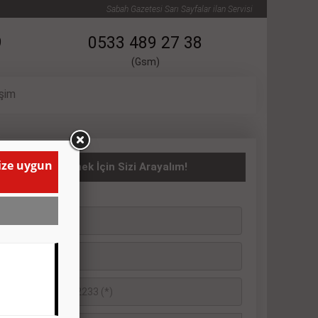
Sabah Gazetesi Sarı Sayfalar ilan Servisi
9
0533 489 27 38
(Gsm)
işim
size uygun
asıta İlanı Vermek İçin Sizi Arayalım!