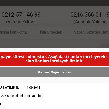
0212 571 46 99
0216 366 01 1
(Avrupa Yakası)
(Anadolu Yakası)
Online İlan Formu
İlan Örnekleri
Sabah Gazetesi İlet
 yayın süresi dolmuştur. Aşağıdaki ilanları inceleyerek 
İlanı
V
olan ilanları inceleyebilirsiniz.
NIN YAYINLANMA SÜRESİ DOLMUŞTUR )
Benzer Diğer İlanlar
 SATILIK İlanı
- 11.09.2018
75.000e İskanlı Sıfır Daireler.
r
DEVREDENLER SATILIK
- 11.9.2018