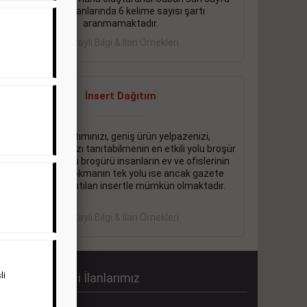
eleman ilanlarında 6 kelime sayısı şartı
aranmamaktadır.
Detaylı Bilgi & İlan Örnekleri
İnsert Dağıtım
Firma tanıtımınızı, geniş ürün yelpazenizi,
promosyonlarınızı tanıtabilmenin en etkili yolu broşür
dağıtmaktır. Bu broşürü insanların ev ve ofislerinin
içine kadar sokmanın tek yolu ise ancak gazete
içerisinde dağıtılan insertle mümkün olmaktadır.
Detaylı Bilgi & İlan Örnekleri
li
abah Gazetesi İlanlarımız