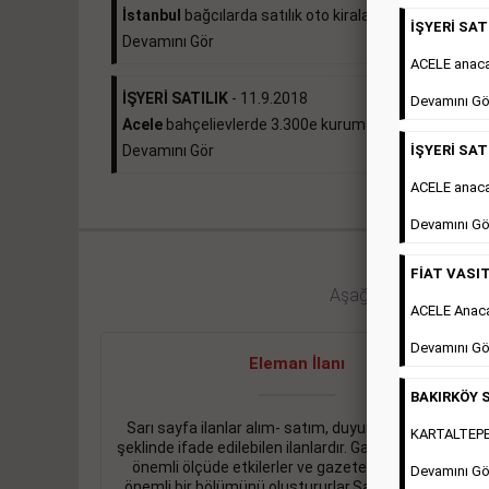
İstanbul
bağcılarda satılık oto kiralama...
İŞYERİ SATI
Devamını Gör
ACELE anac
İŞYERİ SATILIK
- 11.9.2018
Devamını Gö
Acele
bahçelievlerde 3.300e kurumsal kiracılı 490...
İŞYERİ SATI
Devamını Gör
ACELE anaca
Devamını Gö
FİAT VASIT
Aşağıdaki bağlantıları 
ACELE Anac
Devamını Gö
Eleman İlanı
BAKIRKÖY S
Sarı sayfa ilanlar alım- satım, duyuru, mini reklam
KARTALTEPEde
şeklinde ifade edilebilen ilanlardır. Gazetelerin tirajını
önemli ölçüde etkilerler ve gazete gelirlerinin de
Devamını Gö
önemli bir bölümünü oluştururlar.Sabah sarı sayfa