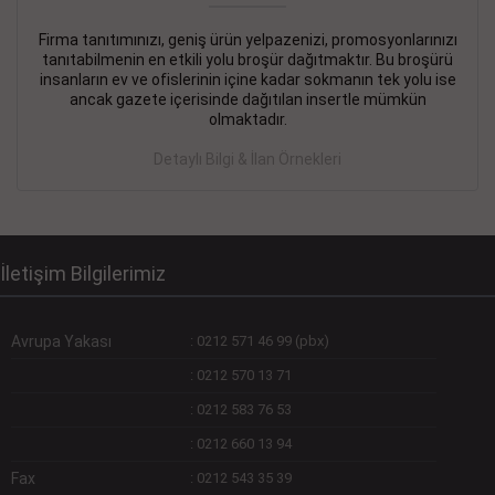
Firma tanıtımınızı, geniş ürün yelpazenizi, promosyonlarınızı
DEVREMÜLK KİRALIK İlanı
- 11.09.2018
tanıtabilmenin en etkili yolu broşür dağıtmaktır. Bu broşürü
insanların ev ve ofislerinin içine kadar sokmanın tek yolu ise
SİNYE Tekstile Şoförlüğü olan 35 yaşını aşmamış, Depo
ancak gazete içerisinde dağıtılan insertle mümkün
elemanı alınacaktır. Osmanbey, Şişli
olmaktadır.
Devamını Gör
Detaylı Bilgi & İlan Örnekleri
DEVREDENLER SATILIK İlanı
- 11.09.2018
BAKIRKÖYde Bayan Kuaförü
Devamını Gör
İletişim Bilgilerimiz
Avrupa Yakası
:
0212 571 46 99 (pbx)
:
0212 570 13 71
:
0212 583 76 53
:
0212 660 13 94
Fax
:
0212 543 35 39