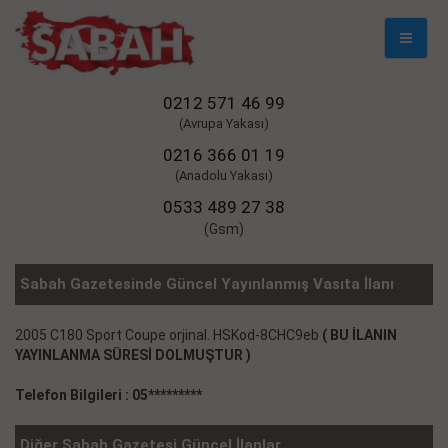
Mobil
Naviga
0212 571 46 99
(Avrupa Yakası)
0216 366 01 19
(Anadolu Yakası)
0533 489 27 38
(Gsm)
Sabah Gazetesinde Güncel Yayınlanmış Vasıta İlanı
2005 C180 Sport Coupe orjinal. HSKod-8CHC9eb
( BU İLANIN
YAYINLANMA SÜRESİ DOLMUŞTUR )
Telefon Bilgileri : 05*********
Diğer Sabah Gazetesi Güncel İlanlar