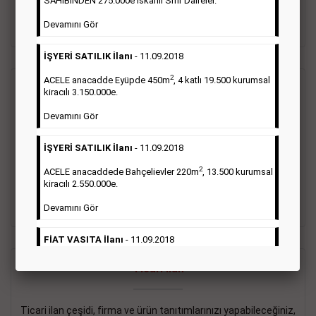
SAHİBİNDEN 275.000e İskanlı Sıfır Daireler.
sayısı şartı aranmamaktadır.
Devamını Gör
Detaylı Bilgi & İlan Örnekleri
İŞYERİ SATILIK İlanı
- 11.09.2018
2
ACELE anacadde Eyüpde 450m
, 4 katlı 19.500 kurumsal
Vasıta İlanı
kiracılı 3.150.000e.
Devamını Gör
Sarı sayfa ilanlar alım- satım, duyuru, mini reklam şeklinde
ifade edilebilen ilanlardır. Gazetelerin tirajını önemli ölçüde
İŞYERİ SATILIK İlanı
- 11.09.2018
etkilerler ve gazete gelirlerinin de önemli bir bölümünü
oluştururlar.Sabah sarı sayfa eleman ilanlarında 6 kelime
2
ACELE anacaddede Bahçelievler 220m
, 13.500 kurumsal
sayısı şartı aranmamaktadır.
kiracılı 2.550.000e.
Detaylı Bilgi & İlan Örnekleri
Devamını Gör
FİAT VASITA İlanı
- 11.09.2018
2
ACELE Anacaddede Şişli 180m
, 3 katlı, 16.500 kiracılı
Ticari İlan
2.800.000e kurumsal mağaza.
Devamını Gör
Ticari ilan çeşidi, firma ve ürün tanıtımlarınızı yapabileceğiniz,