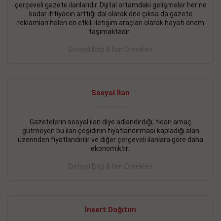
çerçeveli gazete ilanlarıdır. Dijital ortamdaki gelişmeler her ne
BAKIRKÖY SATILIK İlanı
- 11.09.2018
kadar ihtiyacın arttığı dal olarak öne çıksa da gazete
reklamları halen en etkili iletişim araçları olarak hayati önem
KARTALTEPEde kelepir 2+ 1 satılık daire
taşımaktadır.
Devamını Gör
Detaylı Bilgi & İlan Örnekleri
FATİH SATILIK İlanı
- 11.09.2018
FATİH Merkezde kelepir 2+ 1 daire
Sosyal İlan
Devamını Gör
Gazetelerin sosyal ilan diye adlandırdığı, ticari amaç
İŞYERİ KİRALIK İlanı
- 11.09.2018
gütmeyen bu ilan çeşidinin fiyatlandırması kapladığı alan
BEYLİKDÜZÜ Kavaklıda 4 katlı bina
üzerinden fiyatlandırılır ve diğer çerçeveli ilanlara göre daha
ekonomiktir.
Devamını Gör
Detaylı Bilgi & İlan Örnekleri
SİLİVRİ SATILIK İlanı
- 11.09.2018
AVCILAR Parsellerde 2 katlı, iskanlı, 8.000e kurumsal
kiracılı, 1.600.000e kelepir mağaza.
İnsert Dağıtım
Devamını Gör