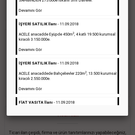
SAHİBİNDEN 275.000e İskanlı Sıfır Daireler.
sayısı şartı aranmamaktadır.
Devamını Gör
Detaylı Bilgi & İlan Örnekleri
İŞYERİ SATILIK İlanı
- 11.09.2018
2
ACELE anacadde Eyüpde 450m
, 4 katlı 19.500 kurumsal
Vasıta İlanı
kiracılı 3.150.000e.
Devamını Gör
Sarı sayfa ilanlar alım- satım, duyuru, mini reklam şeklinde
ifade edilebilen ilanlardır. Gazetelerin tirajını önemli ölçüde
İŞYERİ SATILIK İlanı
- 11.09.2018
etkilerler ve gazete gelirlerinin de önemli bir bölümünü
oluştururlar.Sabah sarı sayfa eleman ilanlarında 6 kelime
2
ACELE anacaddede Bahçelievler 220m
, 13.500 kurumsal
sayısı şartı aranmamaktadır.
kiracılı 2.550.000e.
Detaylı Bilgi & İlan Örnekleri
Devamını Gör
FİAT VASITA İlanı
- 11.09.2018
2
ACELE Anacaddede Şişli 180m
, 3 katlı, 16.500 kiracılı
Ticari İlan
2.800.000e kurumsal mağaza.
Devamını Gör
Ticari ilan çeşidi, firma ve ürün tanıtımlarınızı yapabileceğiniz,