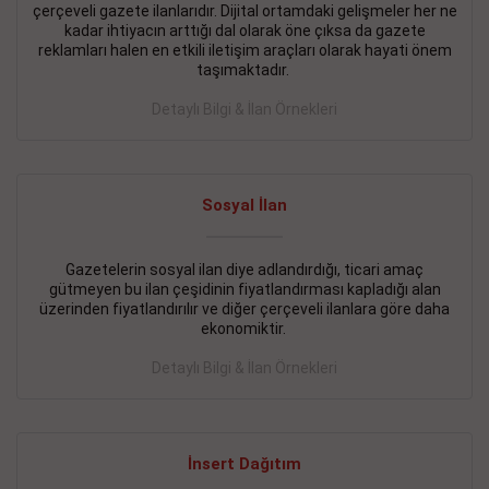
çerçeveli gazete ilanlarıdır. Dijital ortamdaki gelişmeler her ne
BAKIRKÖY SATILIK İlanı
- 11.09.2018
kadar ihtiyacın arttığı dal olarak öne çıksa da gazete
reklamları halen en etkili iletişim araçları olarak hayati önem
KARTALTEPEde kelepir 2+ 1 satılık daire
taşımaktadır.
Devamını Gör
Detaylı Bilgi & İlan Örnekleri
FATİH SATILIK İlanı
- 11.09.2018
FATİH Merkezde kelepir 2+ 1 daire
Sosyal İlan
Devamını Gör
Gazetelerin sosyal ilan diye adlandırdığı, ticari amaç
İŞYERİ KİRALIK İlanı
- 11.09.2018
gütmeyen bu ilan çeşidinin fiyatlandırması kapladığı alan
BEYLİKDÜZÜ Kavaklıda 4 katlı bina
üzerinden fiyatlandırılır ve diğer çerçeveli ilanlara göre daha
ekonomiktir.
Devamını Gör
Detaylı Bilgi & İlan Örnekleri
SİLİVRİ SATILIK İlanı
- 11.09.2018
AVCILAR Parsellerde 2 katlı, iskanlı, 8.000e kurumsal
kiracılı, 1.600.000e kelepir mağaza.
İnsert Dağıtım
Devamını Gör