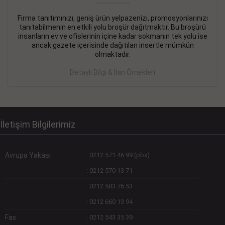
Firma tanıtımınızı, geniş ürün yelpazenizi, promosyonlarınızı
DEVREMÜLK KİRALIK İlanı
- 11.09.2018
tanıtabilmenin en etkili yolu broşür dağıtmaktır. Bu broşürü
insanların ev ve ofislerinin içine kadar sokmanın tek yolu ise
SİNYE Tekstile Şoförlüğü olan 35 yaşını aşmamış, Depo
ancak gazete içerisinde dağıtılan insertle mümkün
elemanı alınacaktır. Osmanbey, Şişli
olmaktadır.
Devamını Gör
Detaylı Bilgi & İlan Örnekleri
DEVREDENLER SATILIK İlanı
- 11.09.2018
BAKIRKÖYde Bayan Kuaförü
Devamını Gör
İletişim Bilgilerimiz
Avrupa Yakası
:
0212 571 46 99 (pbx)
:
0212 570 13 71
:
0212 583 76 53
:
0212 660 13 94
Fax
:
0212 543 35 39