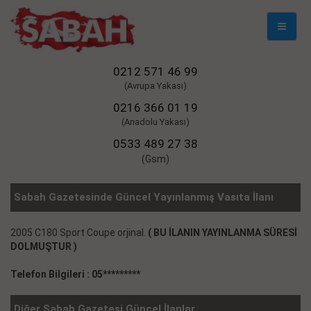
Mobil
Naviga
0212 571 46 99
(Avrupa Yakası)
0216 366 01 19
(Anadolu Yakası)
0533 489 27 38
(Gsm)
Sabah Gazetesinde Güncel Yayınlanmış Vasıta İlanı
2005 C180 Sport Coupe orjinal.
( BU İLANIN YAYINLANMA SÜRESİ
DOLMUŞTUR )
Telefon Bilgileri : 05*********
Diğer Sabah Gazetesi Güncel İlanlar