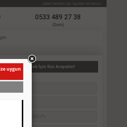
Sabah Gazetesi Sarı Sayfalar ilan Servisi
9
0533 489 27 38
(Gsm)
işim
asıta İlanı Vermek İçin Sizi Arayalım!
size uygun