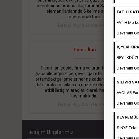
önemli ölçüde etkilerler ve gazete gelirlerinin de
önemli bir bölümünü oluştururlar.Sabah sarı sayfa
eleman ilanlarında 6 kelime sayısı şartı
FATİH SATIL
aranmamaktadır.
FATİH Merkez
Detaylı Bilgi & İlan Örnekleri
Devamını Gö
İŞYERİ KİRA
Ticari İlan
BEYLİKDÜZÜ 
Ticari ilan çeşidi, firma ve ürün tanıtımlarınızı
Devamını Gö
yapabileceğiniz, çerçeveli gazete ilanlarıdır. Dijital
ortamdaki gelişmeler her ne kadar ihtiyacın arttığı
SİLİVRİ SAT
dal olarak öne çıksa da gazete reklamları halen en
etkili iletişim araçları olarak hayati önem
AVCILAR Pars
taşımaktadır.
Devamını Gö
Detaylı Bilgi & İlan Örnekleri
DEVREMÜLK 
SİNYE Teksti
İletişim Bilgilerimiz
Devamını Gö