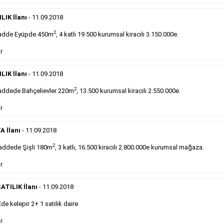
DEVREDENLER SATILIK
- 11.9.2018
Devren
kiralık maltepede çayocağı....
LIK İlanı
- 11.09.2018
Devamını Gör
2
adde Eyüpde 450m
, 4 katlı 19.500 kurumsal kiracılı 3.150.000e.
r
DEVREDENLER SATILIK
- 11.9.2018
Halkalı
meydanındaki lokantamız devren satılıktır....
LIK İlanı
- 11.09.2018
Devamını Gör
2
ddede Bahçelievler 220m
, 13.500 kurumsal kiracılı 2.550.000e.
r
Sabah Gazetesi İlan Çeşitleri
A İlanı
- 11.09.2018
takip ederek farklı ilan türleri hakkında detaylara ulaşabilir, ilan örn
2
addede Şişli 180m
, 3 katlı, 16.500 kiracılı 2.800.000e kurumsal mağaza.
r
Emlak İlanı
ATILIK İlanı
- 11.09.2018
 kelepir 2+ 1 satılık daire
Sarı sayfa ilanlar alım- satım, duyuru, mini reklam
şeklinde ifade edilebilen ilanlardır. Gazetelerin tirajını
r