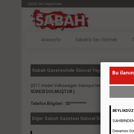
Sabah ilan Departmanı
Anasayfa
Sabah'a İlan Vermek
Sabah Gazetesinde Güncel Yayınlanmış Vasıta 
Bu ilanın
2011 model Volkswagen transporter Sahibiden özel 
SÜRESİ DOLMUŞTUR )
Telefon Bilgileri : 05*********
BEYLİKDÜZÜ
Diğer Sabah Gazetesi Güncel İlanlar
SAHİBİNDEN 2
Devamını Gö