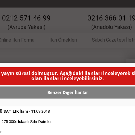
0212 571 46 99
0216 366 01 1
(Avrupa Yakası)
(Anadolu Yakası)
Online İlan Formu
İlan Örnekleri
Sabah Gazetesi İlet
İlanı
V
 yayın süresi dolmuştur. Aşağıdaki ilanları inceleyerek 
olan ilanları inceleyebilirsiniz.
yapım cenaze aracı 30.000kmde
( BU İLANIN YAYINLANMA
Benzer Diğer İlanlar
 SATILIK İlanı
- 11.09.2018
75.000e İskanlı Sıfır Daireler.
r