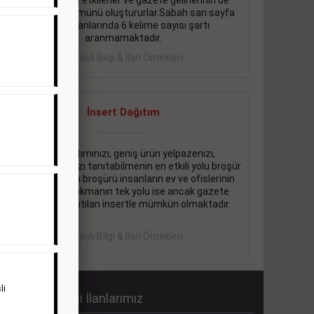
önemli ölçüde etkilerler ve gazete gelirlerinin de
önemli bir bölümünü oluştururlar.Sabah sarı sayfa
eleman ilanlarında 6 kelime sayısı şartı
aranmamaktadır.
Detaylı Bilgi & İlan Örnekleri
İnsert Dağıtım
Firma tanıtımınızı, geniş ürün yelpazenizi,
promosyonlarınızı tanıtabilmenin en etkili yolu broşür
dağıtmaktır. Bu broşürü insanların ev ve ofislerinin
içine kadar sokmanın tek yolu ise ancak gazete
içerisinde dağıtılan insertle mümkün olmaktadır.
Detaylı Bilgi & İlan Örnekleri
li
abah Gazetesi İlanlarımız