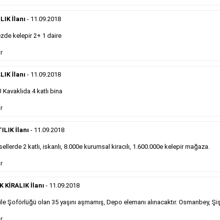
önemli ölçüde etkilerler ve gazete gelirlerinin de
önemli bir bölümünü oluştururlar.Sabah sarı sayfa
eleman ilanlarında 6 kelime sayısı şartı
IK İlanı
- 11.09.2018
aranmamaktadır.
de kelepir 2+ 1 daire
Detaylı Bilgi & İlan Örnekleri
r
LIK İlanı
- 11.09.2018
Sosyal İlan
Kavaklıda 4 katlı bina
Gazetelerin sosyal ilan diye adlandırdığı, ticari amaç
r
gütmeyen bu ilan çeşidinin fiyatlandırması kapladığı
alan üzerinden fiyatlandırılır ve diğer çerçeveli
ILIK İlanı
- 11.09.2018
ilanlara göre daha ekonomiktir.
ellerde 2 katlı, iskanlı, 8.000e kurumsal kiracılı, 1.600.000e kelepir mağaza.
r
Detaylı Bilgi & İlan Örnekleri
KİRALIK İlanı
- 11.09.2018
le Şoförlüğü olan 35 yaşını aşmamış, Depo elemanı alınacaktır. Osmanbey, Şiş
Kampanyalarımız
S
r