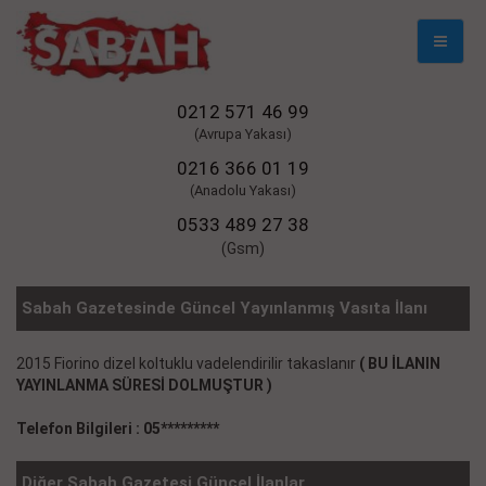
Mobil
Naviga
0212 571 46 99
(Avrupa Yakası)
0216 366 01 19
(Anadolu Yakası)
0533 489 27 38
(Gsm)
Sabah Gazetesinde Güncel Yayınlanmış Vasıta İlanı
2015 Fiorino dizel koltuklu vadelendirilir takaslanır
( BU İLANIN
YAYINLANMA SÜRESİ DOLMUŞTUR )
Telefon Bilgileri : 05*********
Diğer Sabah Gazetesi Güncel İlanlar