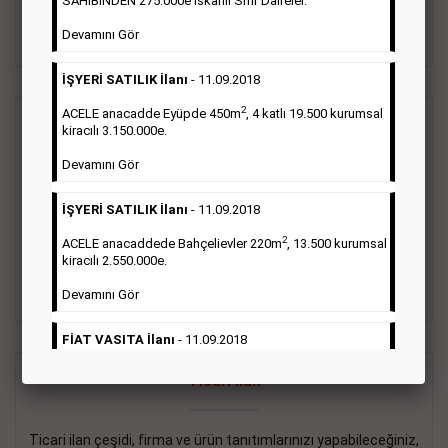
SAHİBİNDEN 275.000e İskanlı Sıfır Daireler.
sayısı şartı aranmamaktadır.
Devamını Gör
Detaylı Bilgi & İlan Örnekleri
İŞYERİ SATILIK İlanı
- 11.09.2018
2
ACELE anacadde Eyüpde 450m
, 4 katlı 19.500 kurumsal
Vasıta İlanı
kiracılı 3.150.000e.
Devamını Gör
Sarı sayfa ilanlar alım- satım, duyuru, mini reklam şeklinde
ifade edilebilen ilanlardır. Gazetelerin tirajını önemli ölçüde
İŞYERİ SATILIK İlanı
- 11.09.2018
etkilerler ve gazete gelirlerinin de önemli bir bölümünü
oluştururlar.Sabah sarı sayfa eleman ilanlarında 6 kelime
2
ACELE anacaddede Bahçelievler 220m
, 13.500 kurumsal
sayısı şartı aranmamaktadır.
kiracılı 2.550.000e.
Detaylı Bilgi & İlan Örnekleri
Devamını Gör
FİAT VASITA İlanı
- 11.09.2018
2
ACELE Anacaddede Şişli 180m
, 3 katlı, 16.500 kiracılı
Ticari İlan
2.800.000e kurumsal mağaza.
Devamını Gör
Ticari ilan çeşidi, firma ve ürün tanıtımlarınızı yapabileceğiniz,