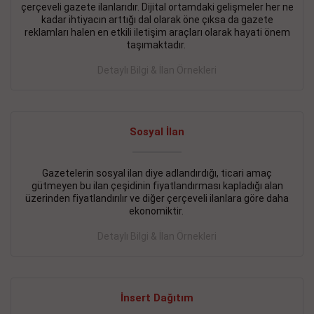
çerçeveli gazete ilanlarıdır. Dijital ortamdaki gelişmeler her ne
BAKIRKÖY SATILIK İlanı
- 11.09.2018
kadar ihtiyacın arttığı dal olarak öne çıksa da gazete
reklamları halen en etkili iletişim araçları olarak hayati önem
KARTALTEPEde kelepir 2+ 1 satılık daire
taşımaktadır.
Devamını Gör
Detaylı Bilgi & İlan Örnekleri
FATİH SATILIK İlanı
- 11.09.2018
FATİH Merkezde kelepir 2+ 1 daire
Sosyal İlan
Devamını Gör
Gazetelerin sosyal ilan diye adlandırdığı, ticari amaç
İŞYERİ KİRALIK İlanı
- 11.09.2018
gütmeyen bu ilan çeşidinin fiyatlandırması kapladığı alan
BEYLİKDÜZÜ Kavaklıda 4 katlı bina
üzerinden fiyatlandırılır ve diğer çerçeveli ilanlara göre daha
ekonomiktir.
Devamını Gör
Detaylı Bilgi & İlan Örnekleri
SİLİVRİ SATILIK İlanı
- 11.09.2018
AVCILAR Parsellerde 2 katlı, iskanlı, 8.000e kurumsal
kiracılı, 1.600.000e kelepir mağaza.
İnsert Dağıtım
Devamını Gör