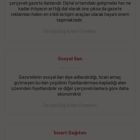
çerçeveli gazete ilanlarıdır. Dijital ortamdaki gelişmeler her ne
BAKIRKÖY SATILIK İlanı
- 11.09.2018
kadar ihtiyacın arttığı dal olarak öne çıksa da gazete
reklamları halen en etkili iletişim araçları olarak hayati önem
KARTALTEPEde kelepir 2+ 1 satılık daire
taşımaktadır.
Devamını Gör
Detaylı Bilgi & İlan Örnekleri
FATİH SATILIK İlanı
- 11.09.2018
FATİH Merkezde kelepir 2+ 1 daire
Sosyal İlan
Devamını Gör
Gazetelerin sosyal ilan diye adlandırdığı, ticari amaç
İŞYERİ KİRALIK İlanı
- 11.09.2018
gütmeyen bu ilan çeşidinin fiyatlandırması kapladığı alan
BEYLİKDÜZÜ Kavaklıda 4 katlı bina
üzerinden fiyatlandırılır ve diğer çerçeveli ilanlara göre daha
ekonomiktir.
Devamını Gör
Detaylı Bilgi & İlan Örnekleri
SİLİVRİ SATILIK İlanı
- 11.09.2018
AVCILAR Parsellerde 2 katlı, iskanlı, 8.000e kurumsal
kiracılı, 1.600.000e kelepir mağaza.
İnsert Dağıtım
Devamını Gör