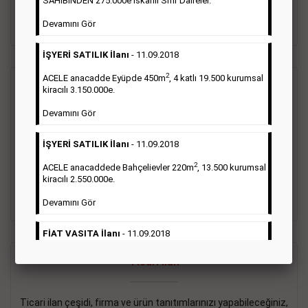
SAHİBİNDEN 275.000e İskanlı Sıfır Daireler.
sayısı şartı aranmamaktadır.
Devamını Gör
Detaylı Bilgi & İlan Örnekleri
İŞYERİ SATILIK İlanı
- 11.09.2018
2
ACELE anacadde Eyüpde 450m
, 4 katlı 19.500 kurumsal
Vasıta İlanı
kiracılı 3.150.000e.
Devamını Gör
Sarı sayfa ilanlar alım- satım, duyuru, mini reklam şeklinde
ifade edilebilen ilanlardır. Gazetelerin tirajını önemli ölçüde
İŞYERİ SATILIK İlanı
- 11.09.2018
etkilerler ve gazete gelirlerinin de önemli bir bölümünü
oluştururlar.Sabah sarı sayfa eleman ilanlarında 6 kelime
2
ACELE anacaddede Bahçelievler 220m
, 13.500 kurumsal
sayısı şartı aranmamaktadır.
kiracılı 2.550.000e.
Detaylı Bilgi & İlan Örnekleri
Devamını Gör
FİAT VASITA İlanı
- 11.09.2018
2
ACELE Anacaddede Şişli 180m
, 3 katlı, 16.500 kiracılı
Ticari İlan
2.800.000e kurumsal mağaza.
Devamını Gör
Ticari ilan çeşidi, firma ve ürün tanıtımlarınızı yapabileceğiniz,