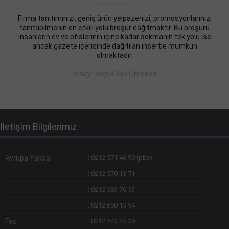
Firma tanıtımınızı, geniş ürün yelpazenizi, promosyonlarınızı
DEVREMÜLK KİRALIK İlanı
- 11.09.2018
tanıtabilmenin en etkili yolu broşür dağıtmaktır. Bu broşürü
insanların ev ve ofislerinin içine kadar sokmanın tek yolu ise
SİNYE Tekstile Şoförlüğü olan 35 yaşını aşmamış, Depo
ancak gazete içerisinde dağıtılan insertle mümkün
elemanı alınacaktır. Osmanbey, Şişli
olmaktadır.
Devamını Gör
Detaylı Bilgi & İlan Örnekleri
DEVREDENLER SATILIK İlanı
- 11.09.2018
BAKIRKÖYde Bayan Kuaförü
Devamını Gör
İletişim Bilgilerimiz
Avrupa Yakası
:
0212 571 46 99 (pbx)
:
0212 570 13 71
:
0212 583 76 53
:
0212 660 13 94
Fax
:
0212 543 35 39