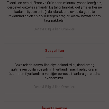
Ticari ilan çeşidi, firma ve ürün tanıtımlarınızı yapabileceğiniz,
çerçeveli gazete ilanlarıdır. Dijital ortamdaki gelişmeler her ne
BAKIRKÖY SATILIK İlanı
- 11.09.2018
kadar ihtiyacın arttığı dal olarak öne çıksa da gazete
KARTALTEPEde kelepir 2+ 1 satılık daire
reklamları halen en etkili iletişim araçları olarak hayati önem
taşımaktadır.
Devamını Gör
Detaylı Bilgi & İlan Örnekleri
FATİH SATILIK İlanı
- 11.09.2018
FATİH Merkezde kelepir 2+ 1 daire
Sosyal İlan
Devamını Gör
İŞYERİ KİRALIK İlanı
- 11.09.2018
Gazetelerin sosyal ilan diye adlandırdığı, ticari amaç
gütmeyen bu ilan çeşidinin fiyatlandırması kapladığı alan
BEYLİKDÜZÜ Kavaklıda 4 katlı bina
üzerinden fiyatlandırılır ve diğer çerçeveli ilanlara göre daha
ekonomiktir.
Devamını Gör
Detaylı Bilgi & İlan Örnekleri
SİLİVRİ SATILIK İlanı
- 11.09.2018
AVCILAR Parsellerde 2 katlı, iskanlı, 8.000e kurumsal
kiracılı, 1.600.000e kelepir mağaza.
İnsert Dağıtım