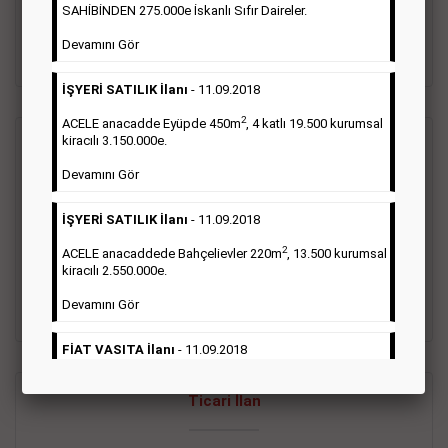
oluştururlar.Sabah sarı sayfa eleman ilanlarında 6 kelime
SAHİBİNDEN 275.000e İskanlı Sıfır Daireler.
sayısı şartı aranmamaktadır.
Devamını Gör
Detaylı Bilgi & İlan Örnekleri
İŞYERİ SATILIK İlanı
- 11.09.2018
2
ACELE anacadde Eyüpde 450m
, 4 katlı 19.500 kurumsal
kiracılı 3.150.000e.
Vasıta İlanı
Devamını Gör
Sarı sayfa ilanlar alım- satım, duyuru, mini reklam şeklinde
İŞYERİ SATILIK İlanı
- 11.09.2018
ifade edilebilen ilanlardır. Gazetelerin tirajını önemli ölçüde
etkilerler ve gazete gelirlerinin de önemli bir bölümünü
2
ACELE anacaddede Bahçelievler 220m
, 13.500 kurumsal
oluştururlar.Sabah sarı sayfa eleman ilanlarında 6 kelime
kiracılı 2.550.000e.
sayısı şartı aranmamaktadır.
Devamını Gör
Detaylı Bilgi & İlan Örnekleri
FİAT VASITA İlanı
- 11.09.2018
2
ACELE Anacaddede Şişli 180m
, 3 katlı, 16.500 kiracılı
Ticari İlan
2.800.000e kurumsal mağaza.
Devamını Gör