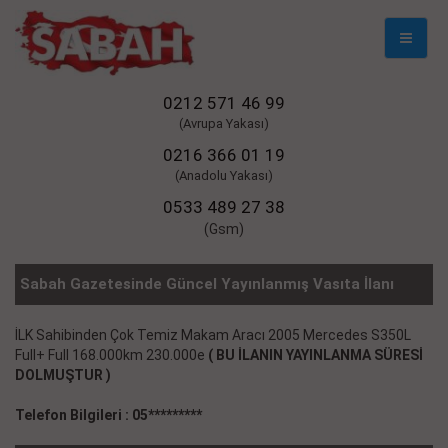
Mobil
Naviga
0212 571 46 99
(Avrupa Yakası)
0216 366 01 19
(Anadolu Yakası)
0533 489 27 38
(Gsm)
Sabah Gazetesinde Güncel Yayınlanmış Vasıta İlanı
İLK Sahibinden Çok Temiz Makam Aracı 2005 Mercedes S350L
Full+ Full 168.000km 230.000e
( BU İLANIN YAYINLANMA SÜRESİ
DOLMUŞTUR )
Telefon Bilgileri : 05*********