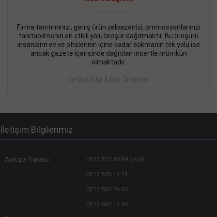
Devamını Gör
DEVREMÜLK KİRALIK İlanı
- 11.09.2018
Firma tanıtımınızı, geniş ürün yelpazenizi, promosyonlarınızı
tanıtabilmenin en etkili yolu broşür dağıtmaktır. Bu broşürü
SİNYE Tekstile Şoförlüğü olan 35 yaşını aşmamış, Depo
insanların ev ve ofislerinin içine kadar sokmanın tek yolu ise
elemanı alınacaktır. Osmanbey, Şişli
ancak gazete içerisinde dağıtılan insertle mümkün
olmaktadır.
Devamını Gör
Detaylı Bilgi & İlan Örnekleri
DEVREDENLER SATILIK İlanı
- 11.09.2018
BAKIRKÖYde Bayan Kuaförü
Devamını Gör
İletişim Bilgilerimiz
Avrupa Yakası
:
0212 571 46 99 (pbx)
:
0212 570 13 71
:
0212 583 76 53
:
0212 660 13 94