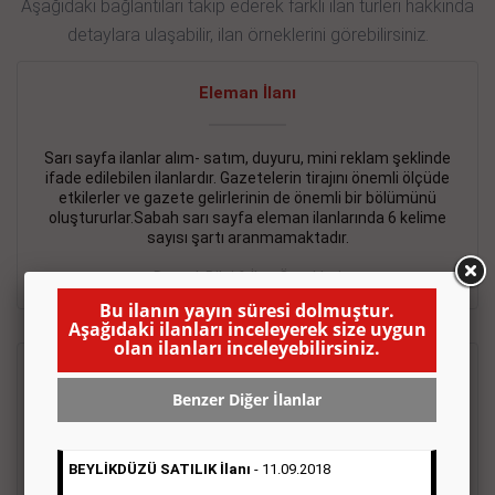
Aşağıdaki bağlantıları takip ederek farklı ilan türleri hakkında
detaylara ulaşabilir, ilan örneklerini görebilirsiniz.
Eleman İlanı
Sarı sayfa ilanlar alım- satım, duyuru, mini reklam şeklinde
ifade edilebilen ilanlardır. Gazetelerin tirajını önemli ölçüde
etkilerler ve gazete gelirlerinin de önemli bir bölümünü
oluştururlar.Sabah sarı sayfa eleman ilanlarında 6 kelime
sayısı şartı aranmamaktadır.
Detaylı Bilgi & İlan Örnekleri
Bu ilanın yayın süresi dolmuştur.
Aşağıdaki ilanları inceleyerek size uygun
olan ilanları inceleyebilirsiniz.
Emlak İlanı
Benzer Diğer İlanlar
Sarı sayfa ilanlar alım- satım, duyuru, mini reklam şeklinde
ifade edilebilen ilanlardır. Gazetelerin tirajını önemli ölçüde
BEYLİKDÜZÜ SATILIK İlanı
- 11.09.2018
etkilerler ve gazete gelirlerinin de önemli bir bölümünü