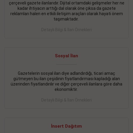
çerçeveli gazete ilanlarıdır. Dijital ortamdaki gelişmeler her ne
BAKIRKÖY SATILIK İlanı
- 11.09.2018
kadar ihtiyacın arttığı dal olarak öne çıksa da gazete
reklamları halen en etkili iletişim araçları olarak hayati önem
KARTALTEPEde kelepir 2+ 1 satılık daire
taşımaktadır.
Devamını Gör
Detaylı Bilgi & İlan Örnekleri
FATİH SATILIK İlanı
- 11.09.2018
FATİH Merkezde kelepir 2+ 1 daire
Sosyal İlan
Devamını Gör
Gazetelerin sosyal ilan diye adlandırdığı, ticari amaç
İŞYERİ KİRALIK İlanı
- 11.09.2018
gütmeyen bu ilan çeşidinin fiyatlandırması kapladığı alan
BEYLİKDÜZÜ Kavaklıda 4 katlı bina
üzerinden fiyatlandırılır ve diğer çerçeveli ilanlara göre daha
ekonomiktir.
Devamını Gör
Detaylı Bilgi & İlan Örnekleri
SİLİVRİ SATILIK İlanı
- 11.09.2018
AVCILAR Parsellerde 2 katlı, iskanlı, 8.000e kurumsal
kiracılı, 1.600.000e kelepir mağaza.
İnsert Dağıtım
Devamını Gör