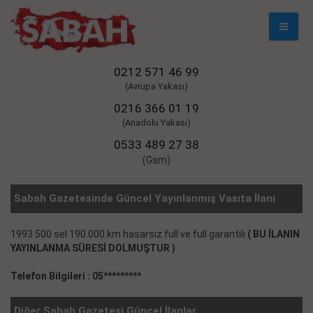
Mobil
Naviga
0212 571 46 99
(Avrupa Yakası)
0216 366 01 19
(Anadolu Yakası)
0533 489 27 38
(Gsm)
Sabah Gazetesinde Güncel Yayınlanmış Vasıta İlanı
1993 500 sel 190.000.km hasarsız full ve full garantili
( BU İLANIN
YAYINLANMA SÜRESİ DOLMUŞTUR )
Telefon Bilgileri : 05*********
Diğer Sabah Gazetesi Güncel İlanlar