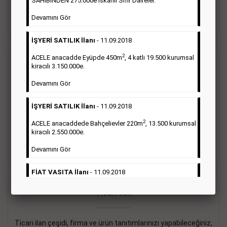
SAHİBİNDEN 275.000e İskanlı Sıfır Daireler.
sayısı şartı aranmamaktadır.
Devamını Gör
Detaylı Bilgi & İlan Örnekleri
İŞYERİ SATILIK İlanı
- 11.09.2018
2
ACELE anacadde Eyüpde 450m
, 4 katlı 19.500 kurumsal
Vasıta İlanı
kiracılı 3.150.000e.
Devamını Gör
Sarı sayfa ilanlar alım- satım, duyuru, mini reklam şeklinde
ifade edilebilen ilanlardır. Gazetelerin tirajını önemli ölçüde
İŞYERİ SATILIK İlanı
- 11.09.2018
etkilerler ve gazete gelirlerinin de önemli bir bölümünü
oluştururlar.Sabah sarı sayfa eleman ilanlarında 6 kelime
2
ACELE anacaddede Bahçelievler 220m
, 13.500 kurumsal
sayısı şartı aranmamaktadır.
kiracılı 2.550.000e.
Detaylı Bilgi & İlan Örnekleri
Devamını Gör
FİAT VASITA İlanı
- 11.09.2018
2
ACELE Anacaddede Şişli 180m
, 3 katlı, 16.500 kiracılı
Ticari İlan
2.800.000e kurumsal mağaza.
Devamını Gör
Ticari ilan çeşidi, firma ve ürün tanıtımlarınızı yapabileceğiniz,