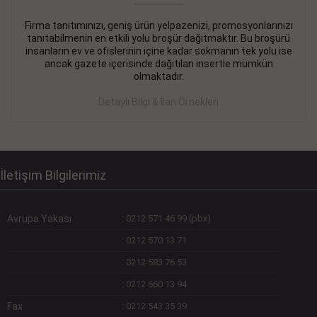
Firma tanıtımınızı, geniş ürün yelpazenizi, promosyonlarınızı
DEVREMÜLK KİRALIK İlanı
- 11.09.2018
tanıtabilmenin en etkili yolu broşür dağıtmaktır. Bu broşürü
insanların ev ve ofislerinin içine kadar sokmanın tek yolu ise
SİNYE Tekstile Şoförlüğü olan 35 yaşını aşmamış, Depo
ancak gazete içerisinde dağıtılan insertle mümkün
elemanı alınacaktır. Osmanbey, Şişli
olmaktadır.
Devamını Gör
Detaylı Bilgi & İlan Örnekleri
DEVREDENLER SATILIK İlanı
- 11.09.2018
BAKIRKÖYde Bayan Kuaförü
Devamını Gör
İletişim Bilgilerimiz
Avrupa Yakası
:
0212 571 46 99 (pbx)
:
0212 570 13 71
:
0212 583 76 53
:
0212 660 13 94
Fax
:
0212 543 35 39